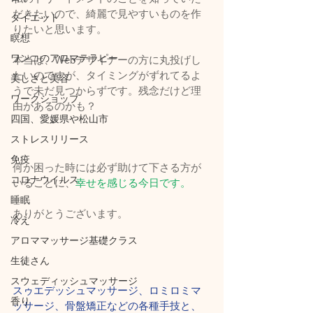
だきたいので、綺麗で見やすいものを作
ダイエット
りたいと思います。
瞑想
ワンコのアロマテラピー
本当は、Webデザイナーの方に丸投げし
たいのですが、タイミングがずれてるよ
美しさと美容
うで未だ見つからずです。残念だけど理
ワークショップ
由があるのかも？
四国、愛媛県や松山市
ストレスリリース
免疫
何か困った時には必ず助けて下さる方が
コロナウイルス
いることに、
幸せを感じる今日です。
睡眠
ありがとうございます。
冷え
アロママッサージ基礎クラス
生徒さん
スウェディッシュマッサージ
スゥエデッシュマッサージ、ロミロミマ
香り
ッサージ、骨盤矯正などの各種手技と、