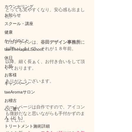
カウンセリング
とっても見やすくなり、安心感も出まし
お知らせ
た。
スクール・講座
健康
からだのこと
ロゴデザインは、
谷田デザイン事務所
に
お願いしまして、それが１８年前。
tae Therapist School
休日
以降、細く長ぁく、お付き合いをして頂
お肌
いております。
お客様
ありがとうございます。
キャンペーン
taeAromaサロン
お稽古
ホームページは自作ですので、アイコン
心に響く
も微妙だなと思いながらも手付かずのま
人（ヒト）
までした。
トリートメント施術詳細