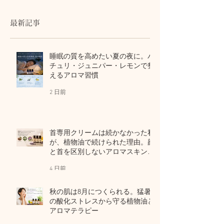
ゆとり
最新記事
睡眠の質を高めたい夏の夜に。パ
チュリ・ジュニパー・レモンで整
えるアロマ習慣
2 日前
首専用クリームは続かなかった私
が、植物油で続けられた理由。顔
と首を区別しないアロマスキンケ
ア
4 日前
秋の肌は8月につくられる。猛暑
の酸化ストレスから守る植物油と
アロマテラピー