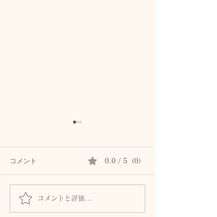
コメント
0.0 / 5（0）
皮膚は「露出した脳」
コメントと評価...
【身体の教養】
な「胸郭」が運