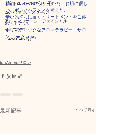
精油（ｴｯｾﾝｼｬﾙｵｲﾙ）用いた、お肌に優し
ホットストーンマッサージ
い、ボディバランスを考えた、
taeセラピストスクール
辛い気持ちに届くトリートメントをご体
アロママッサージ・フェイシャル
験ください。
セルフケア
ホリスティックなアロマテラピー・サロ
ン　tae Aroma。
Hawaii Energy
taeAromaサロン
すべて表示
最新記事