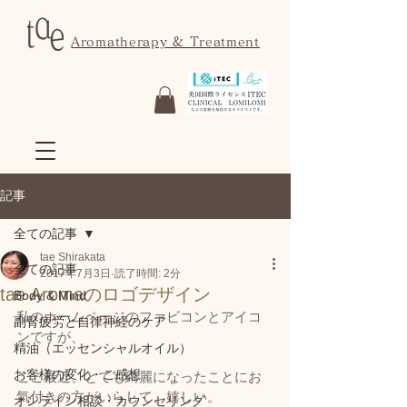
Aromatherapy & Treatment
記事
全ての記事
tae Shirakata
全ての記事
2017年7月3日
読了時間: 2分
tae Aromaのロゴデザイン
Body & Mind
私のホームページのファビコンとアイコ
副腎疲労と自律神経のケア
ンですが、
精油（エッセンシャルオイル）
お客様の変化・ご感想
ここ最近、とても綺麗になったことにお
気付きの方がいらして、嬉しい。
オンライン相談・カウンセリング