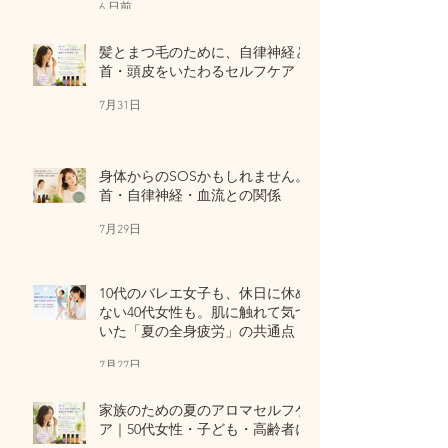
6 日前
髪とまつ毛のために、自律神経と
首・頭皮をいたわるセルフケア
7月31日
身体からのSOSかもしれません。
首・自律神経・血流との関係
7月29日
10代のバレエ女子も、休日に休め
ない40代女性も。肌に触れて気づ
いた「夏の全身疲労」の共通点
7月27日
家族のための夏のアロマセルフケ
ア｜50代女性・子ども・高齢者に