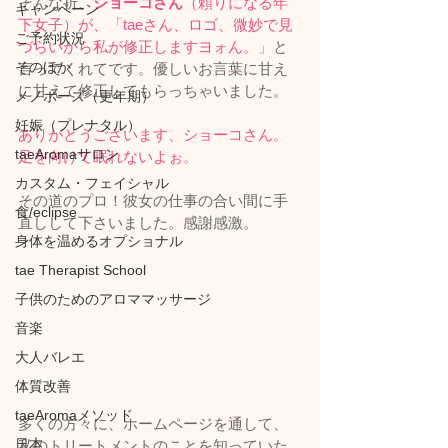
そんな折、
ショーコさん
（頼りになる年
キャンペーン
下女子）が、「taeさん、ロゴ、微妙で見
ご予約状況
づらいから私が修正しますヨォん。」
と
そのほか
言ってくれてです。優しいお言葉に甘え
に甘えて修正してもらっちゃいました。
メノポーズ（更年期）
妊娠（プレナタル）
ありがとうございます、ショーコさん。
taeAromaサロン
足を向けて眠れないよぉ。
カスタム・フェイシャル
その道のプロ！彼女の仕事の合い間に手
食/eclipse
直しして下さいました。感謝感激。
身体を温めるオプショナル
tae Therapist School
子供のためのアロママッサージ
音楽
大人バレエ
体質改善
taeAromaメソッド
多くの方々に、ホームページを通して、
日本
私のトリートメントのことを知っていた