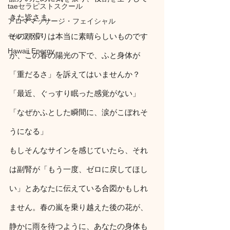
taeセラピストスクール
きた皆さま。
アロママッサージ・フェイシャル
セルフケア
その頑張りは本当に素晴らしいものです
Hawaii Energy
が、この春の陽光の下で、ふと身体が
「重だるさ」を訴えてはいませんか？
「最近、ぐっすり眠った感覚がない」
「なぜかふとした瞬間に、涙がこぼれそ
うになる」
もしそんなサインを感じていたら、それ
は副腎が「もう一度、ゼロに戻してほし
い」とあなたに伝えている合図かもしれ
ません。春の嵐を乗り越えた後の花が、
静かに雨を待つように、あなたの身体も