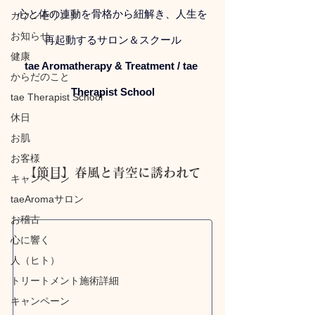
心と体の連動を骨格から紐解き、人生を
カウンセリング
お知らせ
再起動するサロン＆スクール
健康
tae Aromatherapy & Treatment / tae 
からだのこと
Therapist School
tae Therapist School
休日
お肌
お客様
【節目】春風と青空に誘われて
キャンペーン
taeAromaサロン
お稽古
心に響く
人（ヒト）
トリートメント施術詳細
キャンペーン