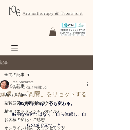
Aromatherapy & Treatment
記事
全ての記事
tae Shirakata
全ての記事
3月27日
読了時間: 5分
頑張った「副腎」をリセットする
Body & Mind
副腎疲労と自律神経のケア
体が変われば、心も変わる。
精油（エッセンシャルオイル）
 一時的な技術ではなく、自ら体感し、自
お客様の変化・ご感想
らの足で立つこと。 
オンライン相談・カウンセリング