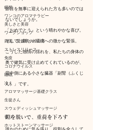
瞑想
節目を無事に迎えられた方も多いのでは
ワンコのアロマテラピー
ないでしょうか。
美しさと美容
「おめでとう」という晴れやかな喜び。
ワークショップ
そして、新しい環境への微かな緊張。
四国、愛媛県や松山市
ストレスリリース
こうした感情の揺れを、私たちの身体の
免疫
奥で健気に受け止めてくれているのが、
コロナウイルス
背中側にある小さな臓器「副腎（ふくじ
睡眠
冷え
ん）」です。
アロママッサージ基礎クラス
生徒さん
スウェディッシュマッサージ
香り
鎧を脱いで、重荷を下ろす
ホットストーンマッサージ
誰かのために気を張り、役割を全うして