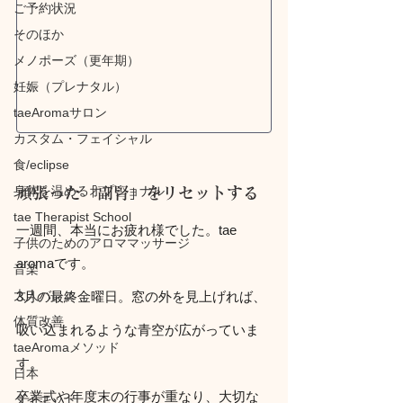
ご予約状況
そのほか
メノポーズ（更年期）
妊娠（プレナタル）
taeAromaサロン
カスタム・フェイシャル
食/eclipse
身体を温めるオプショナル
頑張った「副腎」をリセットする
tae Therapist School
一週間、本当にお疲れ様でした。tae 
子供のためのアロママッサージ
aromaです。
音楽
大人バレエ
3月の最終金曜日。窓の外を見上げれば、
体質改善
吸い込まれるような青空が広がっていま
taeAromaメソッド
す。
日本
卒業式や年度末の行事が重なり、大切な
ダイエット