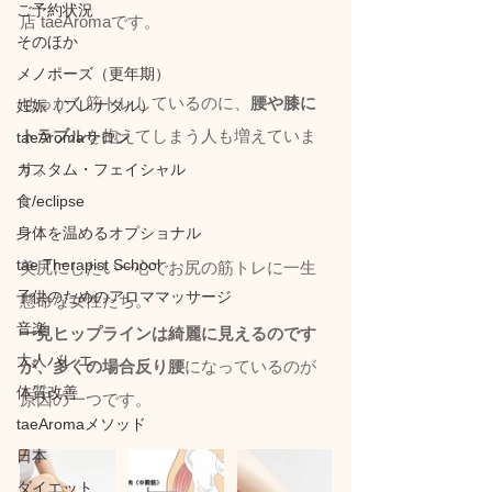
ご予約状況
店 taeAromaです。
そのほか
メノポーズ（更年期）
せっかく筋トレしているのに、
腰や膝に
妊娠（プレナタル）
トラブル
を抱えてしまう人も増えていま
taeAromaサロン
す。
カスタム・フェイシャル
食/eclipse
身体を温めるオプショナル
tae Therapist School
美尻にしたい一心でお尻の筋トレに一生
子供のためのアロママッサージ
懸命な女性たち。
音楽
一見ヒップラインは綺麗に見えるのです
大人バレエ
が、多くの場合反り腰
になっているのが
体質改善
原因の一つです。
taeAromaメソッド
日本
ダイエット