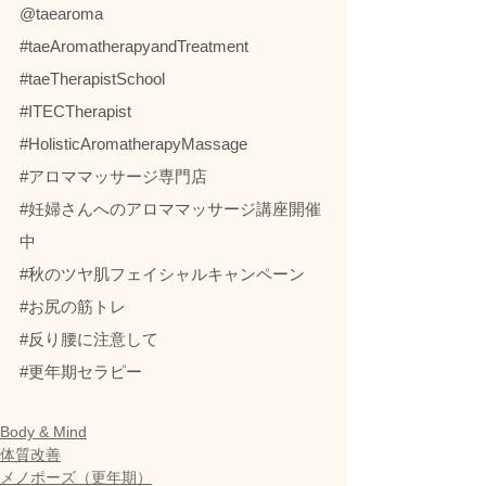
@taearoma
#taeAromatherapyandTreatment
#taeTherapistSchool
#ITECTherapist
#HolisticAromatherapyMassage
#アロママッサージ専門店
#妊婦さんへのアロママッサージ講座開催
中
#秋のツヤ肌フェイシャルキャンペーン
#お尻の筋トレ
#反り腰に注意して
#更年期セラピー
Body & Mind
体質改善
メノポーズ（更年期）