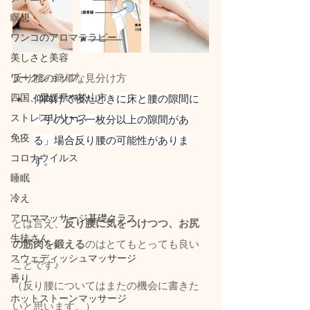
瞑想
ワンコのアロマテラピー
美しさと美容
ワークショップ
反り腰の簡単な見分け方
四国、愛媛県や松山市
仰向けで寝たときに床と腰の隙間に
ストレスリリース
「手のひら一枚分以上の隙間があ
免疫
る」場合反り腰の可能性がありま
コロナウイルス
す。
睡眠
冷え
アロママッサージ基礎クラス
とは言え、
反り腰に気をつけつつ、お尻
生徒さん
の筋肉を鍛える
のはとてもとっても良い
スウェディッシュマッサージ
ことです♪
香り
（反り腰についてはまたの機会に書きた
ホットストーンマッサージ
いと思います。）