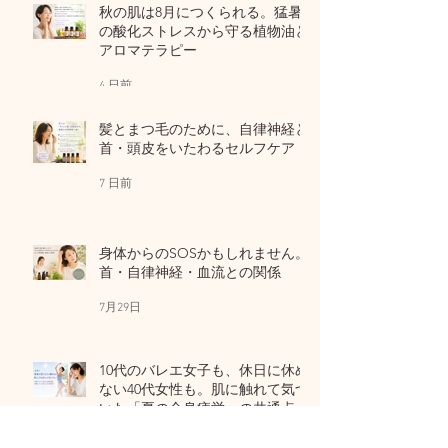
秋の肌は8月につくられる。猛暑
の酸化ストレスから守る植物油と
アロマテラピー
4 日前
髪とまつ毛のために、自律神経と
首・頭皮をいたわるセルフケア
7 日前
身体からのSOSかもしれません。
首・自律神経・血流との関係
7月29日
10代のバレエ女子も、休日に休め
ない40代女性も。肌に触れて気づ
いた「夏の全身疲労」の共通点
7月27日