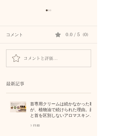
コメント
0.0 / 5（0）
コメントと評価...
髪とまつ毛のために、自
身体からのSOS
律神経と首・頭皮をいた
ません。首・自
わるセルフケア
血流との関係
最新記事
首専用クリームは続かなかった私
が、植物油で続けられた理由。顔
と首を区別しないアロマスキンケ
ア
2 日前