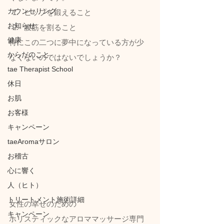
カウンセリング
ヒップを鍛えること
お知らせ
腹筋を割ること
健康
特にこの二つに夢中になっている方が少
からだのこと
なくないのではないでしょうか？
tae Therapist School
休日
お肌
お客様
キャンペーン
taeAromaサロン
お稽古
心に響く
人（ヒト）
トリートメント施術詳細
女性の幸せのための
キャンペーン
ホリスティックなアロママッサージ専門