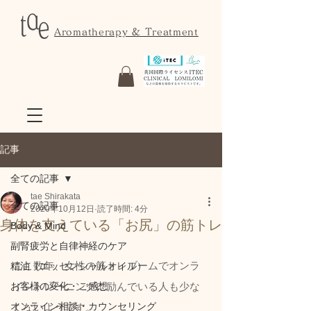
Aromatherapy & Treatment
記事
全ての記事
tae Shirakata
全ての記事
2020年10月12日
読了時間: 4分
身体を支えている「お尻」の筋トレ
Body & Mind
副腎疲労と自律神経のケア
ここ数年、女性の筋トレブームでオンラ
精油（エッセンシャルオイル）
お客様の変化・ご感想
イントレーニングに励んでいる人も少な
オンライン相談・カウンセリング
くないようです。