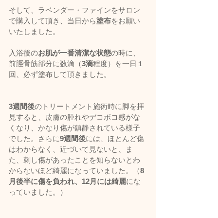
そして、ラベンダー・ファインをサロン
で購入して頂き、当日から
塗布
をお願い
いたしました。
入浴後の
お肌が一番清潔な状態
の時に、
前脛骨筋部分に数滴（
3滴
程度）を一日１
回、必ず塗布して頂きました。
3週間後
のトリートメント施術時に脚を拝
見すると、皮膚の腫れやデコボコ感がな
くなり、かなり傷が鎮静されている様子
でした。さらに
9週間後
には、ほとんど傷
はわからなく、近づいて見ないと、ま
た、刺し傷があったことを知らないとわ
からないほど綺麗になっていました。（
8
月後半に傷を負われ、12月には綺麗
にな
っていました。）