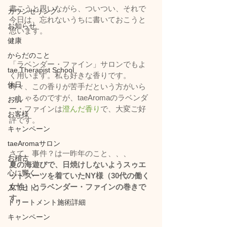
書こうと思いながら、ついつい、それで
カウンセリング
今日は、忘れないうちに書いておこうと
お知らせ
思います。
健康
からだのこと
「ラベンダー・ファイン」サロンでもよ
tae Therapist School
く用います。私も好きな香りです。
休日
時々、この香りが苦手だという方がいら
っしゃるのですが、taeAromaのラベンダ
お肌
ー・ファインは
澄んだ香り
で、大変ご好
お客様
評です。
キャンペーン
taeAromaサロン
さて、事件？は一昨年のこと、、、
お稽古
夏の海遊びで、日焼けしないようスゥエ
心に響く
ットスーツを着ていたNY様（30代の働く
女性）とラベンダー・ファインの巻きで
人（ヒト）
す。
トリートメント施術詳細
キャンペーン