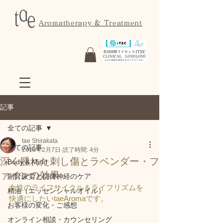
Aromatherapy & Treatment
記事
全ての記事
tae Shirakata
全ての記事
2018年2月7日
読了時間: 4分
深く腫れた刺し傷とラベンダー・フ
Body & Mind
ァインの効果
副腎疲労と自律神経のケア
女性のライフサイクル＆ライフリズムを
精油（エッセンシャルオイル）
快適にしたい
taeAroma
です。
お客様の変化・ご感想
オンライン相談・カウンセリング