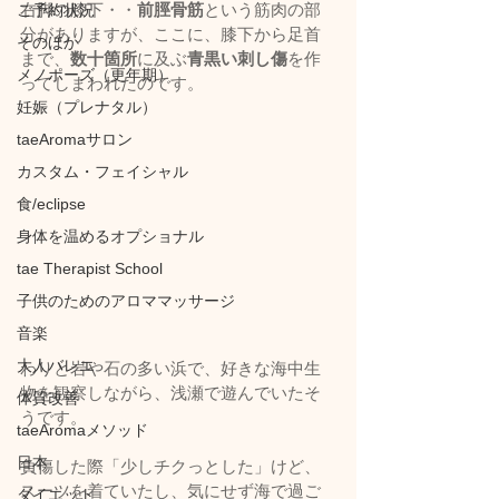
右脚の膝下・・
前脛骨筋
という筋肉の部
ご予約状況
分がありますが、ここに、膝下から足首
そのほか
まで、
数十箇所
に及ぶ
青黒い刺し傷
を作
メノポーズ（更年期）
ってしまわれたのです。
妊娠（プレナタル）
taeAromaサロン
カスタム・フェイシャル
食/eclipse
身体を温めるオプショナル
tae Therapist School
子供のためのアロママッサージ
音楽
大人バレエ
わりと岩や石の多い浜で、好きな海中生
物を観察しながら、浅瀬で遊んでいたそ
体質改善
うです。
taeAromaメソッド
日本
負傷した際「少しチクっとした」けど、
スーツを着ていたし、気にせず海で過ご
ダイエット