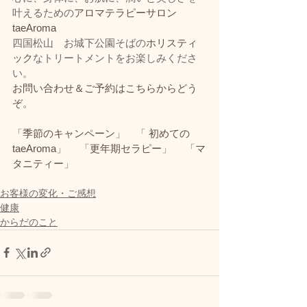
叶えるための
アロマテラピーサロン　
taeAroma
四国松山　お城下公園そばの
ホリスティ
ック
なトリートメントをお楽しみくださ
い。
お問い合わせ＆ご予約はこちらからどう
ぞ。
「
季節のキャンペーン
」　「 
初めての
taeAroma
」 　「
更年期セラピー
」 　「
マ
タニティー
」
お客様の変化・ご感想
健康
からだのこと