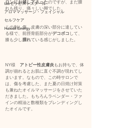
ロンにお越し下さった
のですが、まだ腫
taeセラピストスクール
れも残り、痛々しい脚でした。
アロママッサージ・フェイシャル
セルフケア
この刺し傷、皮膚の深い部分に達してい
Hawaii Energy
る様で、前脛骨筋部分が
デコボコ
して、
膝も少し
腫れ
ている感じがしました。
NY様　
アトピー性皮膚炎
もお持ちで、体
調が崩れるとお肌に直ぐ不調が現れてし
まいます。なもので、この時サロンで
は、傷を考慮した、また夏の日焼け対策
も兼ねたオイルマッサージをさせていた
だきました。もちろんラベンダー・ファ
インの精油と数種類をブレンディングし
たオイルです。