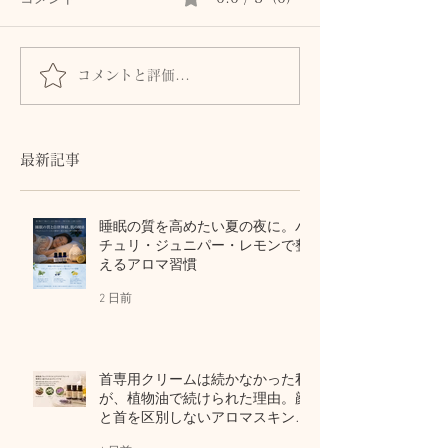
コメントと評価...
10代のバレエ女子も、休
数年前の傷跡に
日に休めない40代女性
は応えてくれる
も。肌に触れて気づいた
セルフマッサー
「夏の全身疲労」の共通
て自己修復力の
最新記事
点
睡眠の質を高めたい夏の夜に。パ
チュリ・ジュニパー・レモンで整
えるアロマ習慣
2 日前
首専用クリームは続かなかった私
が、植物油で続けられた理由。顔
と首を区別しないアロマスキンケ
ア