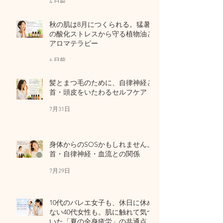
4 日前
秋の肌は8月につくられる。猛暑
の酸化ストレスから守る植物油と
アロマテラピー
6 日前
髪とまつ毛のために、自律神経と
首・頭皮をいたわるセルフケア
7月31日
身体からのSOSかもしれません。
首・自律神経・血流との関係
7月29日
10代のバレエ女子も、休日に休め
ない40代女性も。肌に触れて気づ
いた「夏の全身疲労」の共通点