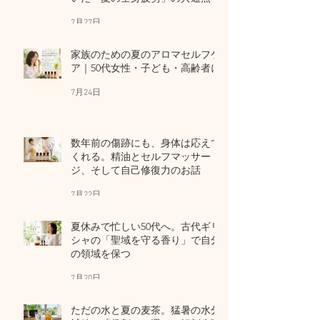
7月27日
家族のための夏のアロマセルフケ
ア｜50代女性・子ども・高齢者に
7月24日
数年前の傷跡にも、身体は応えて
くれる。精油とセルフマッサー
ジ、そして自己修復力のお話
7月22日
夏休みで忙しい50代へ。古代ギリ
シャの「聖域を守る香り」で自分
の領域を保つ
7月20日
ただの水と夏の麦茶。猛暑の水分