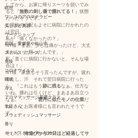
してから、お家に帰りスーツを脱いでみ
瞑想
ると『
無数の刺し傷で腫れてる！
』状態
ワンコのアロマテラピー
だったそうです。
ご家族の心配もよそに病院に行かれたの
美しさと美容
は翌日。
ワークショップ
私が「痛くなかったの？」
四国、愛媛県や松山市
NY様「まあ、少しは痛かったけど、大丈
夫かな、と思ったんです。」
ストレスリリース
私「直ぐに病院に行かないと、そんな場
免疫
合は！」
コロナウイルス
NY様「家族もそう言ったんですが、疲れ
てたし。汗　それで翌日病院に行った
睡眠
ら、『これはもう
跡に残る
なぁ。仕方な
冷え
いね。腫れは引くけど、まあまあ目立つ
アロママッサージ基礎クラス
なぁ。・・・・
雲丹に似たモノの仕業
だ
ね。』とお医者様にも言われたそうで
生徒さん
す。
スウェディッシュマッサージ
香り
ホットストーンマッサージ
そして、
海遊びから20日ほど経過してサ