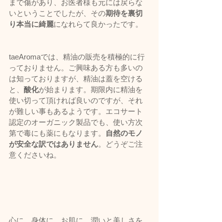
まで傷があり、お医者様も元には戻らな
いということでしたが、その
期待を裏切
り本当に綺麗
になれらて良かったです。
taeAromaでは、精油の販売を積極的に行
っておりません。ご興味ある方も多いの
は知っておりますが、精油は蓋を空ける
と、
酸化
が始まります。期限内に精油を
使い切って頂ければ良いのですが、それ
が難しい事もあるようです。エコサート
認定のオーガニック製品でも、使い方次
第で毒にも薬にもなります。
自然のモノ
が安全な訳ではありません
。どうぞご注
意くださいね。
心に、身体に、お肌に、潤いと美しさを