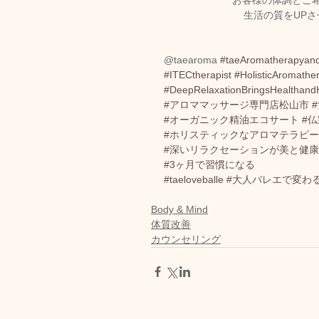
お客様の体調とご希
生活の質をUP
@taearoma 
#taeAromatherapyan
#ITECtherapist
#HolisticAromath
#DeepRelaxationBringsHealthand
#アロママッサージ専門店松山市
#オーガニック精油エコサート
#仏
#ホリスティックなアロマテラピ
#深いリラクセーションが美と健
#3ヶ月で習慣になる
#taeloveballe
#大人バレエで変わ
Body & Mind
体質改善
カウンセリング