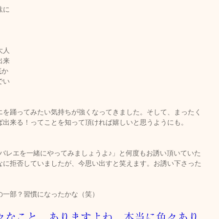
駄に
大人
出来
底か
でい
エを踊ってみたい気持ちが強くなってきました。そして、まったく
ば出来る！ってことを知って頂ければ嬉しいと思うようにも。
から「バレエを一緒にやってみましょうよ♪」と何度もお誘い頂いていた
なに拒否していましたが、今思い出すと笑えます。お誘い下さった
の一部？習慣になったかな（笑）
々なこと。ありますよね、本当に色々あり