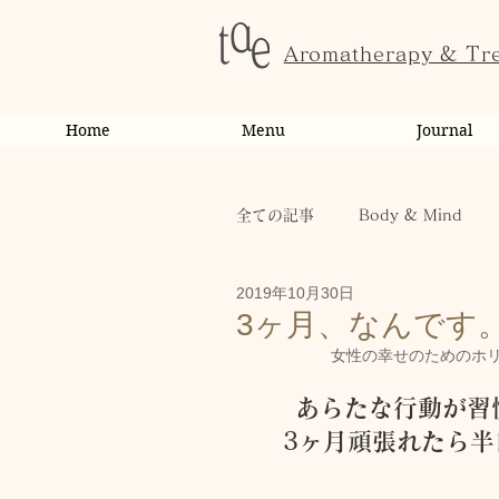
Aromatherapy & Tr
Home
Menu
Journal
全ての記事
Body & Mind
2019年10月30日
お客様の変化・ご感想
オ
3ヶ月、なんです
女性の幸せのためのホリス
お知らせ
健康
から
あらたな行動が習
3ヶ月頑張れたら
お客様
キャンペーン