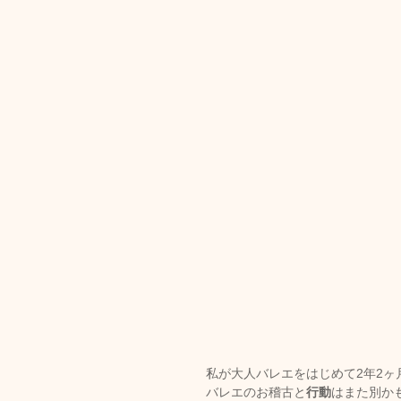
トリートメント施術詳細
メノポーズ（更年期）
妊
カスタム・フェイシャル
tae Therapist School
私が大人バレエをはじめて2年2ヶ
バレエのお稽古と
行動
はまた別か