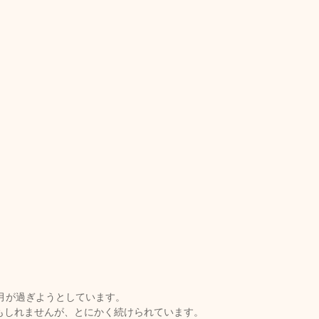
キャンペーン
ご予約状況
そのほか
娠（プレナタル）
taeAromaサロン
食/eclipse
身体を温めるオプショナル
子供のためのアロママッサージ
月が過ぎようとしています。
もしれませんが、とにかく続けられています。