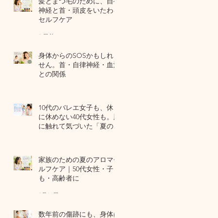
髪とまつ毛のために、自律
神経と首・頭皮をいたわる
セルフケア
7 日前
身体からのSOSかもしれま
せん。首・自律神経・血流
との関係
7月29日
10代のバレエ女子も、休日
に休めない40代女性も。肌
に触れて気づいた「夏の全
身疲労」の共通点
7月27日
家族のための夏のアロマセ
ルフケア｜50代女性・子ど
も・高齢者に
7月24日
数年前の傷跡にも、身体は