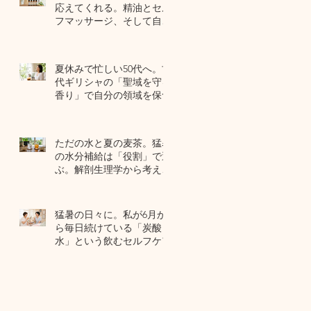
応えてくれる。精油とセル
フマッサージ、そして自己
修復力のお話
7月22日
夏休みで忙しい50代へ。古
代ギリシャの「聖域を守る
香り」で自分の領域を保つ
7月20日
ただの水と夏の麦茶。猛暑
の水分補給は「役割」で選
ぶ。解剖生理学から考える
夏のセルフケア
7月17日
猛暑の日々に。私が6月か
ら毎日続けている「炭酸
水」という飲むセルフケア
7月15日