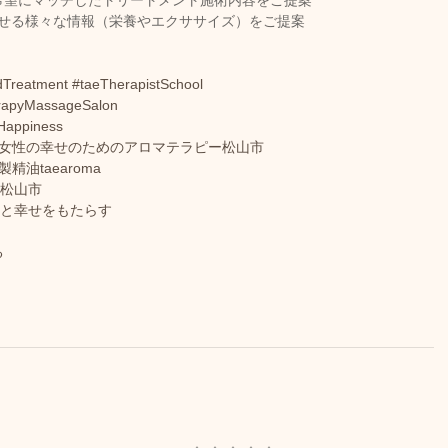
望にマッチしたトリートメント施術内容をご提案  
させる様々な情報（栄養やエクササイズ）をご提案
dTreatment
#taeTherapistSchool
erapyMassageSalon
Happiness
#女性の幸せのためのアロマテラピー松山市
製精油taearoma
ー松山市
康と幸せをもたらす
る