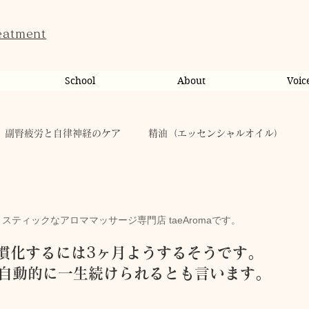
eatment
School
About
Voic
副腎疲労と自律神経のケア
精油（エッセンシャルオイル）
ンライン相談・カウンセリング
カウンセリング
。
ティックなアロママッサージ専門店 taeAromaです。
だのこと
tae Therapist School
休日
お肌
慣化するには3ヶ月ようするそうです。
半自動的に一生続けられるとも言います。
taeAromaサロン
お稽古
心に響く
人（ヒト）