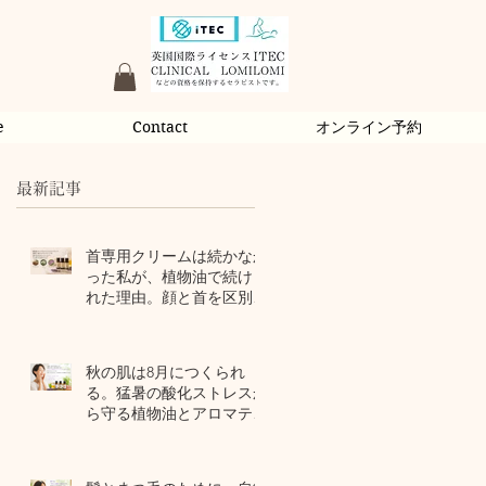
e
Contact
オンライン予約
最新記事
首専用クリームは続かなか
った私が、植物油で続けら
れた理由。顔と首を区別し
ないアロマスキンケア
2 日前
秋の肌は8月につくられ
る。猛暑の酸化ストレスか
ら守る植物油とアロマテラ
ピー
4 日前