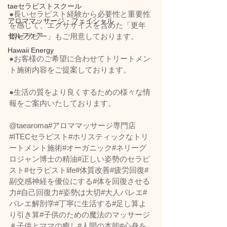
taeセラピストスクール
●長いセラピスト経験から必要性と重要性
アロママッサージ・フェイシャル
を感じて、エクササイズを含めた「更年
セルフケア
期セラピー」もご用意しております。 
Hawaii Energy
●お客様のご希望に合わせてトリートメン
ト施術内容をご提案しております。 
●生活の質をより良くするための様々な情
報をご案内いたしております。  
@taearoma#アロママッサージ専門店
#ITECセラピスト#ホリスティックなトリ
ートメント施術#オーガニック#ネリーグ
ロジャン博士の精油#正しい姿勢のセラピ
スト#セラピストlife#体質改善#疲労回復#
副交感神経を優位にする#体を回復させる
力#自己回復力#姿勢は大切#大人バレエ#
バレエ解剖学#丁寧に生活する#足し算よ
り引き算#子供のための魔法のマッサージ
＃子供とママの癒し#人間の本能#心身を