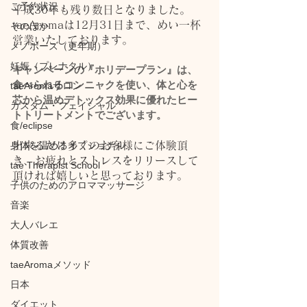
ご予約状況
平成30年も残り数日となりました。
taeAromaは12月31日まで、めい一杯
そのほか
営業いたしております。
メノポーズ（更年期）
妊娠（プレナタル）
キャンペーンの『ホリデープラン』は、
食べられるコンニャクを使い、体と心を
taeAromaサロン
芯から温めデトックス効果に優れたヒー
カスタム・フェイシャル
トトリートメントでございます。
食/eclipse
身体を温めるオプショナル
出来るだけ多くのお客様にご体験頂
き、お疲れとストレスをリリースして
tae Therapist School
頂ければ嬉しいと思っております。
子供のためのアロママッサージ
音楽
大人バレエ
体質改善
taeAromaメソッド
日本
ダイエット