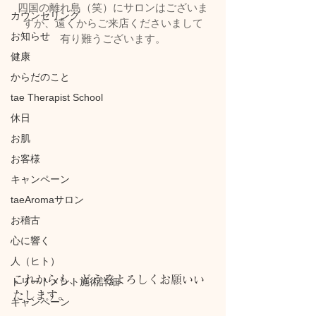
四国の離れ島（笑）にサロンはございま
カウンセリング
すが、遠くからご来店くださいまして
お知らせ
有り難うございます。
健康
からだのこと
tae Therapist School
休日
お肌
お客様
キャンペーン
taeAromaサロン
お稽古
心に響く
人（ヒト）
これからも、どうぞよろしくお願いい
トリートメント施術詳細
たします。
キャンペーン