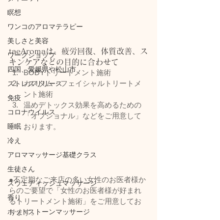
瞑想
ワンコのアロマテラピー
美しさと美容
taeAromaは、疲労回復、体質改善、ス
ワークショップ
キンケアなどの目的に合わせて
四国、愛媛県や松山市
BODYトリートメント施術
カスタム・フェイシャルトリートメ
ストレスリリース
ント施術
免疫
温めデトックス効果を高めるための
コロナウイルス
「オプショナル」などをご用意して
睡眠
おります。
冷え
アロママッサージ基礎クラス
生徒さん
●不定期なご来店の多い女性のお医者様か
スウェディッシュマッサージ
らのご要望で「女性のお医者様が好まれ
香り
るトリートメント施術」をご用意してお
ホットストーンマッサージ
ります。 