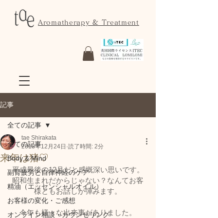
Aromatherapy & Treatment
記事
全ての記事
tae Shirakata
全ての記事
2018年12月24日
読了時間: 2分
来年は猪♡
Body & Mind
平成最後の12月だと感慨深い思いです。
副腎疲労と自律神経のケア
昭和生まれだからじゃない？なんてお客
精油（エッセンシャルオイル）
様ともお話しが弾みます。
お客様の変化・ご感想
今年も様々な出来事がありました。
オンライン相談・カウンセリング