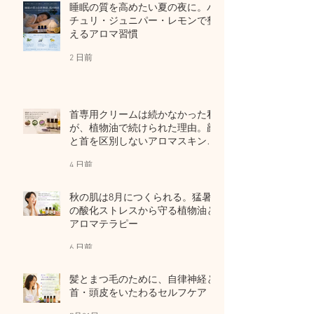
睡眠の質を高めたい夏の夜に。パ
チュリ・ジュニパー・レモンで整
えるアロマ習慣
2 日前
首専用クリームは続かなかった私
が、植物油で続けられた理由。顔
と首を区別しないアロマスキンケ
ア
4 日前
秋の肌は8月につくられる。猛暑
の酸化ストレスから守る植物油と
アロマテラピー
6 日前
髪とまつ毛のために、自律神経と
首・頭皮をいたわるセルフケア