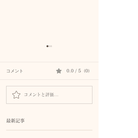
コメント
0.0 / 5（0）
コメントと評価...
「癒し」という言葉が、
バレエ発表会前
少しずつ馴染んでき
年齢を重ねてか
た、、その理由
最新記事