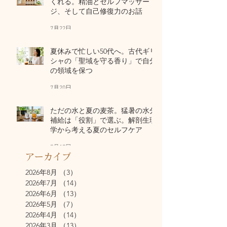
くれる。精油とセルフマッサー
ジ、そして自己修復力のお話
7月22日
夏休みで忙しい50代へ。古代ギリ
シャの「聖域を守る香り」で自分
の領域を保つ
7月20日
ただの水と夏の麦茶。猛暑の水分
補給は「役割」で選ぶ。解剖生理
学から考える夏のセルフケア
7月17日
アーカイブ
2026年8月
（3）
3件の記事
2026年7月
（14）
14件の記事
2026年6月
（13）
13件の記事
2026年5月
（7）
7件の記事
2026年4月
（14）
14件の記事
2026年3月
（13）
13件の記事