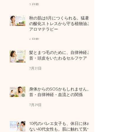
ア
2 日前
秋の肌は8月につくられる。猛暑
の酸化ストレスから守る植物油と
アロマテラピー
4 日前
髪とまつ毛のために、自律神経と
首・頭皮をいたわるセルフケア
7月31日
身体からのSOSかもしれません。
首・自律神経・血流との関係
7月29日
10代のバレエ女子も、休日に休め
ない40代女性も。肌に触れて気づ