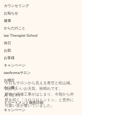
カウンセリング
お知らせ
健康
からだのこと
tae Therapist School
休日
お肌
お客様
キャンペーン
taeAromaサロン
お稽古
今日もサロンから見える青空と松山城。
心に響く
気持ちいいお天気、秋晴れです。
建物の補修工事がはじまり、今朝から外
人（ヒト）
壁を叩く「コロコロトントン」と意外に
トリートメント施術詳細
可愛い音が響いていました。
キャンペーン