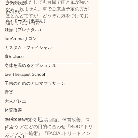
今週末、またしても台風で雨と風が強い
ご予約状況
かもしれません。車でご来店予定の方が
そのほか
ほとんどですが、どうぞお気をつけてお
メノポーズ（更年期）
越しくださいね。
妊娠（プレナタル）
taeAromaサロン
カスタム・フェイシャル
食/eclipse
身体を温めるオプショナル
tae Therapist School
子供のためのアロママッサージ
音楽
大人バレエ
体質改善
taeAromaメソッド
taeAromaでは、疲労回復、体質改善、ス
キンケアなどの目的に合わせ『BODYトリ
日本
ートメント施術』『FACIALトリートメン
ダイエット