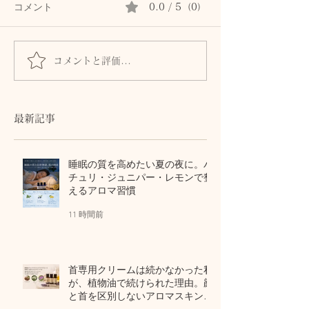
コメント
0.0 / 5（0）
コメントと評価...
「癒し」という言葉が、
バレエ発表会前
少しずつ馴染んでき
年齢を重ねてか
た、、その理由
最新記事
睡眠の質を高めたい夏の夜に。パ
チュリ・ジュニパー・レモンで整
えるアロマ習慣
11 時間前
首専用クリームは続かなかった私
が、植物油で続けられた理由。顔
と首を区別しないアロマスキンケ