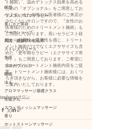
ト施術』、温めデトックス効果を高める
瞑想
ための『オプショナル』をご用意してお
ります。また女性のお医者様のご来店が
ワンコのアロマテラピー
少なくないサロンですので、『女性のお
美しさと美容
医者様のためのトリートメント施術』も
ワークショップ
ご用意しております。長いセラピスト経
験から必要性と重要性を感じ、トリート
四国、愛媛県や松山市
メント施術だけでなくエクササイズも含
ストレスリリース
めた『更年期セラピー（エクササイズ有
免疫
り）』もご用意しております。ご希望に
合わせてトリートメント施術内容をご提
コロナウイルス
案。トリートメント施術後には、おくつ
睡眠
ろぎ頂きながら、お客様に必要な情報を
冷え
ご案内いたしております。
アロママッサージ基礎クラス
taeAromaサロン
生徒さん
スウェディッシュマッサージ
香り
ホットストーンマッサージ