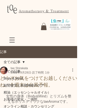
Aromatherapy & Treatment
記事
全ての記事
tae Shirakata
全ての記事
2018年9月28日
読了時間: 1分
どうぞお気をつけてお越しください
Body & Mind
ね。今週末は台風予報。
副腎疲労と自律神経のケア
精油（エッセンシャルオイル）
女性の身体（Body&Mind）とリズムを整
お客様の変化・ご感想
えるホリスティックなtaeAromaです。
オンライン相談・カウンセリング