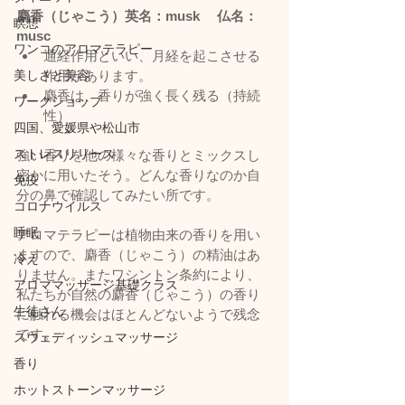
麝香（じゃこう）英名：musk　 仏名：
瞑想
musc
ワンコのアロマテラピー
通経作用といい、月経を起こさせる
美しさと美容
作用があります。
麝香は、香りが強く長く残る（持続
ワークショップ
性）
四国、愛媛県や松山市
ストレスリリース
強い香りを他の様々な香りとミックスし
密かに用いたそう。どんな香りなのか自
免疫
分の鼻で確認してみたい所です。
コロナウイルス
睡眠
アロマテラピーは植物由来の香りを用い
ますので、麝香（じゃこう）の精油はあ
冷え
りません。またワシントン条約により、
アロママッサージ基礎クラス
私たちが自然の麝香（じゃこう）の香り
生徒さん
に触れる機会はほとんどないようで残念
です。
スウェディッシュマッサージ
香り
ホットストーンマッサージ