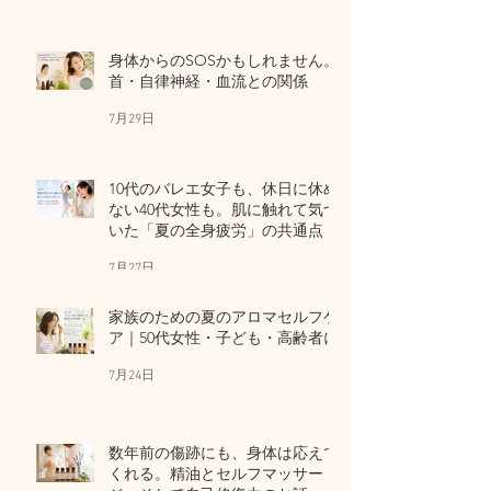
身体からのSOSかもしれません。
首・自律神経・血流との関係
7月29日
10代のバレエ女子も、休日に休め
ない40代女性も。肌に触れて気づ
いた「夏の全身疲労」の共通点
7月27日
家族のための夏のアロマセルフケ
ア｜50代女性・子ども・高齢者に
7月24日
数年前の傷跡にも、身体は応えて
くれる。精油とセルフマッサー