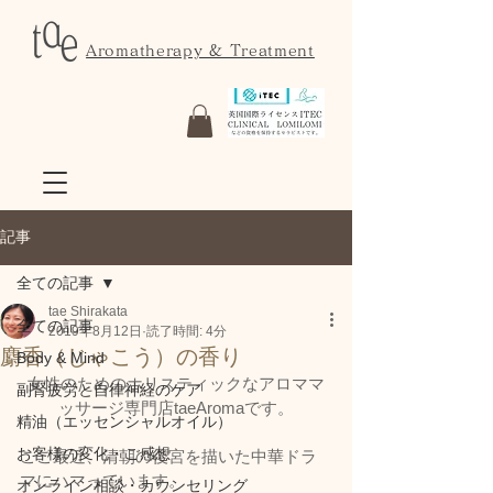
Aromatherapy & Treatment
記事
全ての記事
tae Shirakata
全ての記事
2019年8月12日
読了時間: 4分
麝香（じゃこう）の香り
Body & Mind
女性のためのホリスティックなアロママ
副腎疲労と自律神経のケア
ッサージ専門店taeAromaです。
精油（エッセンシャルオイル）
お客様の変化・ご感想
ここ最近、清朝の後宮を描いた中華ドラ
マにハマっています。
オンライン相談・カウンセリング