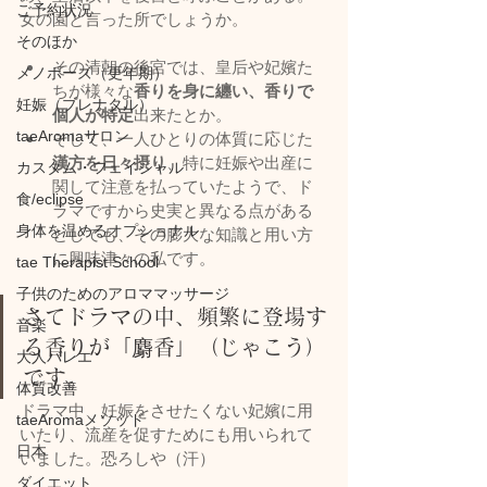
ご予約状況
女の園と言った所でしょうか。
そのほか
その清朝の後宮では、皇后や妃嬪た
メノポーズ（更年期）
ちが様々な
香りを身に纏い、香りで
妊娠（プレナタル）
個人が特定
出来たとか。
taeAromaサロン
そして、一人ひとりの体質に応じた
漢方を日々摂り
、特に妊娠や出産に
カスタム・フェイシャル
関して注意を払っていたようで、ド
食/eclipse
ラマですから史実と異なる点がある
身体を温めるオプショナル
としても、その膨大な知識と用い方
に興味津々の私です。
tae Therapist School
子供のためのアロママッサージ
さてドラマの中、頻繁に登場す
音楽
る香りが「麝香」（じゃこう）
大人バレエ
です。
体質改善
ドラマ中、妊娠をさせたくない妃嬪に用
taeAromaメソッド
いたり、流産を促すためにも用いられて
日本
いました。恐ろしや（汗）
ダイエット