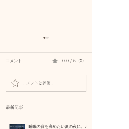
コメント
0.0 / 5（0）
コメントと評価...
首専用クリームは続かな
秋の肌は8月に
かった私が、植物油で続
る。猛暑の酸化
けられた理由。顔と首を
から守る植物油
区別しないアロマスキン
テラピー
最新記事
ケア
睡眠の質を高めたい夏の夜に。パ