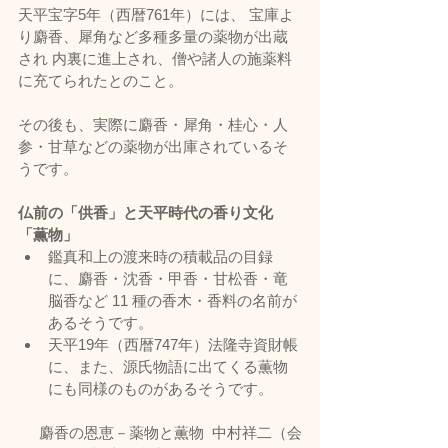
天平宝字5年（西暦761年）には、 宝庫よ
り麝香、犀角など多種多量の薬物が出蔵
され 内裏に進上され、僧や諸人の施薬料
に充てられたとのこと。
その後も、実際に麝香・犀角・桂心・人
参・甘草などの薬物が出庫されているそ
うです。
仏前の「供香」と天平時代の香り文化
「薫物」
鑑真和上の渡来時の積載品の目録
に、麝香・沈香・甲香・甘松香・竜
脳香など 11 種の香木・香料の名前が
あるそうです。
天平19年（西暦747年）法隆寺資財帳
に、また、源氏物語に出てくる薫物
にも同様のものがあるそうです。
麝香の恩恵－薬物と薫物  中村祥二（会