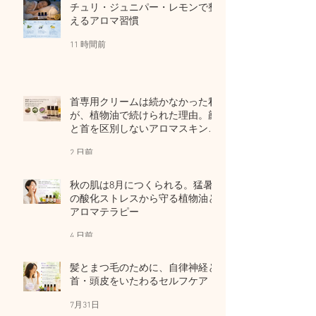
チュリ・ジュニパー・レモンで整
えるアロマ習慣
11 時間前
首専用クリームは続かなかった私
が、植物油で続けられた理由。顔
と首を区別しないアロマスキンケ
ア
2 日前
秋の肌は8月につくられる。猛暑
の酸化ストレスから守る植物油と
アロマテラピー
4 日前
髪とまつ毛のために、自律神経と
首・頭皮をいたわるセルフケア
7月31日