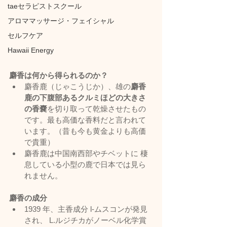
taeセラピストスクール
アロママッサージ・フェイシャル
セルフケア
Hawaii Energy
麝香は何から得られるのか？
麝香鹿（じゃこうじか）、雄の
麝香
鹿の下腹部あるクルミほどの大きさ
の香嚢
を切り取って乾燥させたもの
です。最も高価な香料だと言われて
います。（昔も今も黄金よりも高価
で貴重）
麝香鹿は中国南西部やチベットに 棲
息している小型の鹿で日本では見ら
れません。
麝香の成分
1939 年、主香成分 l-ムスコンが発見
され、 L.ルジチカがノーベル化学賞