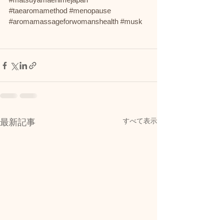
#taearomamethod
#menopause
#aromamassageforwomanshealth
#musk
すべて表示
最新記事