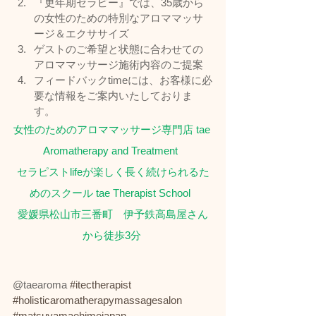
『更年期セラピー』では、35歳から
の女性のための特別なアロママッサ
ージ＆エクササイズ
ゲストのご希望と状態に合わせての
アロママッサージ施術内容のご提案
フィードバックtimeには、お客様に必
要な情報をご案内いたしておりま
す。
女性のためのアロママッサージ専門店 tae 
Aromatherapy and Treatment  
セラピストlifeが楽しく長く続けられるた
めのスクール tae Therapist School  
愛媛県松山市三番町　伊予鉄高島屋さん
から徒歩3分 
@taearoma 
#itectherapist
#holisticaromatherapymassagesalon
#matsuyamaehimejapan