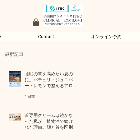
e
Contact
オンライン予約
最新記事
睡眠の質を高めたい夏の夜
に。パチュリ・ジュニパ
ー・レモンで整えるアロマ
習慣
1 日前
首専用クリームは続かなか
った私が、植物油で続けら
れた理由。顔と首を区別し
ないアロマスキンケア
3 日前