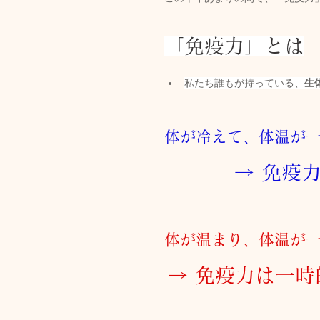
「免疫力」とは
トリートメント施術詳細
私たち誰もが持っている、
生
メノポーズ（更年期）
妊
体が冷えて、体温が
カスタム・フェイシャル
→ 免疫
tae Therapist School
体が温まり、体温が
→ 免疫力は一時