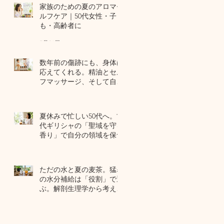
家族のための夏のアロマセ
ルフケア｜50代女性・子ど
も・高齢者に
7月24日
数年前の傷跡にも、身体は
応えてくれる。精油とセル
フマッサージ、そして自己
修復力のお話
7月22日
夏休みで忙しい50代へ。古
代ギリシャの「聖域を守る
香り」で自分の領域を保つ
7月20日
ただの水と夏の麦茶。猛暑
の水分補給は「役割」で選
ぶ。解剖生理学から考える
夏のセルフケア
7月17日