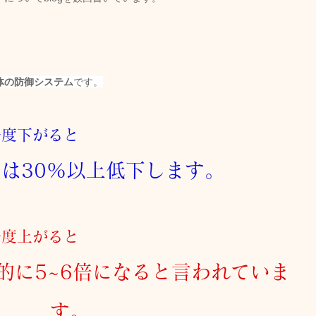
キャンペーン
ご予約状況
そのほか
体の防御システム
です。
娠（プレナタル）
taeAromaサロン
一度下がると
食/eclipse
身体を温めるオプショナル
力は30%以上低下します。
子供のためのアロママッサージ
一度上がると
的に5~6倍になると言われていま
す。