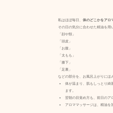
私はほぼ毎日、
体のどこかをアロ
その日の気分に合わせた精油を用
「顔や頸」
「頭皮」
「お腹」
「太もも」
「膝下」
「足裏」
などの部分を、お風呂上がりにほ
体が温まり、肌もしっとり綺
ます。
翌朝の目覚め
方も、前日のア
アロママッサージは、精油を