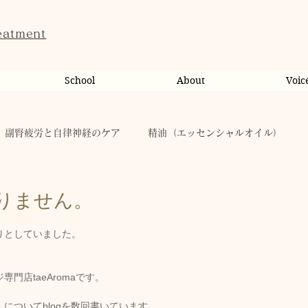
eatment
School
About
Voic
副腎疲労と自律神経のケア
精油（エッセンシャルオイル）
ンライン相談・カウンセリング
カウンセリング
りません。
りとしていました。
だのこと
tae Therapist School
休日
お肌
門店taeAromaです。
taeAromaサロン
お稽古
心に響く
人（ヒト）
についてblogを数回書いています。