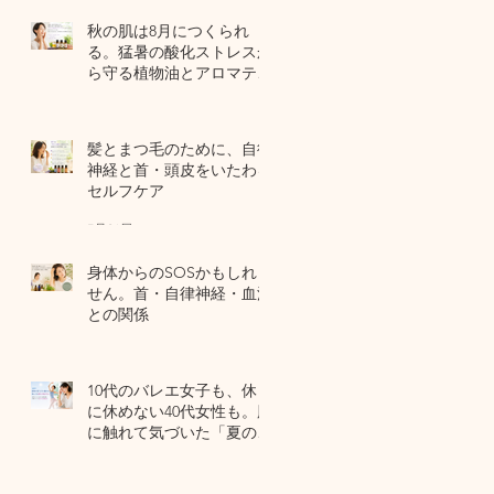
秋の肌は8月につくられ
る。猛暑の酸化ストレスか
ら守る植物油とアロマテラ
ピー
5 日前
髪とまつ毛のために、自律
神経と首・頭皮をいたわる
セルフケア
7月31日
身体からのSOSかもしれま
せん。首・自律神経・血流
との関係
7月29日
10代のバレエ女子も、休日
に休めない40代女性も。肌
に触れて気づいた「夏の全
身疲労」の共通点
7月27日