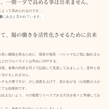
力、一朝一夕で高める事は出来ません。
によって高められるのです。
腸
にあると言われています。
して、腸の働きを活性化させるために出来
の良い睡眠
を取るために、寝室や寝具・パジャマなど肌に触れるも
などのブルーライトは早めに
OFF
する。
重視
。食事の内容を
写メで記録
して見直してみましょう。意外と自
いるかもしれません。
ッチも大事ですが、少し
強度を上げて
、息があがる（心拍数が上が
とても効果的です。
め込まないよう、
その都度リリース
できる方法を色々と準備してお
にして、免疫を下げないようにしましょう。