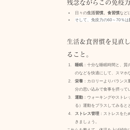
残念ながらこの免疫
日々の
生活習慣、食習慣
など
そして、免疫力の60～70％は
生活＆食習慣を見直
ること。
睡眠
：十分な睡眠時間と、
質
のなどを快適にして、
スマホ
栄養
：
カロリーよりバランス
分の思い込みで食事を摂って
運動
：ウォーキングやストレ
る）運動をプラスしてみると
ストレス管理
：ストレスをた
きましょう。
これらを整えて、体温を上げ傾向