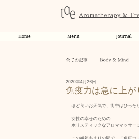
Aromatherapy & Tr
Home
Menu
Journal
全ての記事
Body & Mind
2020年4月26日
お客様の変化・ご感想
オ
免疫力は急に上が
ほど良いお天気で、街中はひっそ
お知らせ
健康
から
女性の幸せのための
ホリスティックなアロママッサージ専
お客様
キャンペーン
この半年あまりの間で、「免疫力」