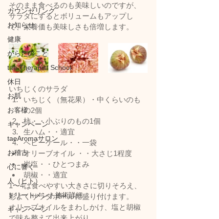
そのまま食べるのも美味しいのですが、
カウンセリング
サラダにするとボリュームもアップし
お知らせ
て、栄養価も美味しさも倍増します。
健康
からだのこと
tae Therapist School
休日
いちじくのサラダ
お肌
いちじく（無花果）・中くらいのも
の2個
お客様
柿・・小ぶりのもの1個
キャンペーン
生ハム・・適宜
taeAromaサロン
ベビーケール・・一袋
お稽古
オリーブオイル ・・大さじ1程度
岩塩・・ひとつまみ
心に響く
胡椒・・適宜
人（ヒト）
1〜4は食べやすい大きさに切りそろえ、
トリートメント施術詳細
彩よくサラダボールに盛り付けます。
オリーブオイルをまわしかけ、塩と胡椒
キャンペーン
で味を整えて出来上がり。