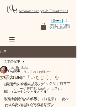
Aromatherapy & Treatment
記事
全ての記事
tae Shirakata
全ての記事
2019年10月12日
読了時間: 2分
女子力UPに「いちじく」を
Body & Mind
女性のためのホリスティックなアロママ
副腎疲労と自律神経のケア
ッサージ専門店 taeAromaです。
精油（エッセンシャルオイル）
お客様の変化・ご感想
私も大好きないちじく（無花果）、食べ
られる期間は短めで残念です。
オンライン相談・カウンセリング