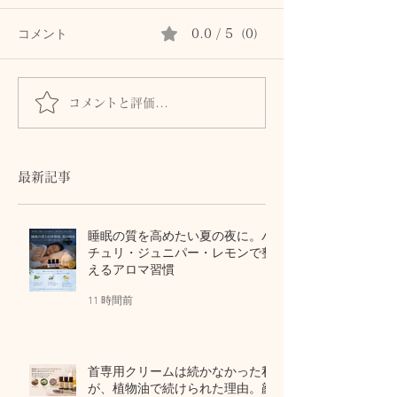
コメント
0.0 / 5（0）
コメントと評価...
猛暑の日々に。私が6月か
猛暑の自律神経
ら毎日続けている「炭酸
べるセルフケア
水」という飲むセルフケ
酢と香味野菜で
ア
ラピストの浅漬
最新記事
睡眠の質を高めたい夏の夜に。パ
チュリ・ジュニパー・レモンで整
えるアロマ習慣
11 時間前
首専用クリームは続かなかった私
が、植物油で続けられた理由。顔