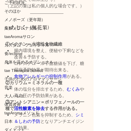
ご予約状況
（上記の量は私の個人的な場合です。）
そのほか
メノポーズ（更年期）
いちじく（無花果）
妊娠（プレナタル）
taeAromaサロン
①ペクチン＝水溶性食物繊維
カスタム・フェイシャル
腸内環境を整え、便秘や下痢などを
食/eclipse
改善＆予防する。
身体を温めるオプショナル
コレステロールや血糖値を下げ、糖
尿病予防効果が期待出来る。
tae Therapist School
食物アレルギーの抑制作用
がある。
子供のためのアロママッサージ
②カリウム＝ミネラルの一種
音楽
体の塩分を排出するため、
むくみ
や
高血圧の予防効果がある。
大人バレエ
③アントシアニン＝ポリフェノールの一
体質改善
種で
活性酸素を除去
する作用がある。
taeAromaメソッド
メラニン色素を抑制するため、
シミ
＆しわの予防
となりアンチエイジン
日本
グ効果。
ダイエット