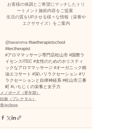
お客様の体調とご希望にマッチしたトリ
ートメント施術内容をご提案  
生活の質をUPさせる様々な情報（栄養や
エクササイズ）をご案内
@taearoma 
#taetherapistschool
#itectherapist
#アロママッサージ専門店松山市
#国際ラ
イセンスITEC
#女性のためのホリスティ
ックなアロママッサージ
#オーガニック精
油エコサート
#深いリラクセーション
#リ
ラクセーションと自律神経系
#松山市三番
町
#いちじくの栄養と女子力
メノポーズ（更年期）
妊娠（プレナタル）
食/eclipse