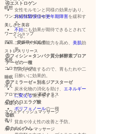
④エストロゲン
瞑想
女性モルモンと同様の効果があり、
月経前緊張症や更年期障害
を緩和す
ワンコのアロマテラピー
る。
美しさと美容
不妊
にも効果が期待できるとされて
ワークショップ
いる。
四国、愛媛県や松山市
コラーゲン再生能力を高め、
美肌
効
果。
ストレスリリース
⑤フィシン＝タンパク質分解酵素プロア
免疫
テーゼの一種
コロナウイルス
消化を促進するので、胃もたれや二
日酔いに効果的。
睡眠
⑥アミラーゼ＝別名ジアスターゼ
冷え
炭水化物の消化を助け、
エネルギー
アロママッサージ基礎クラス
に変える
働きをする。
⑦ザクロエラグ酸
生徒さん
ポリフェノール
の一種
スウェディッシュマッサージ
⑧鉄
香り
貧血や冷え性の改善と予防。
⑨カルシウム
ホットストーンマッサージ