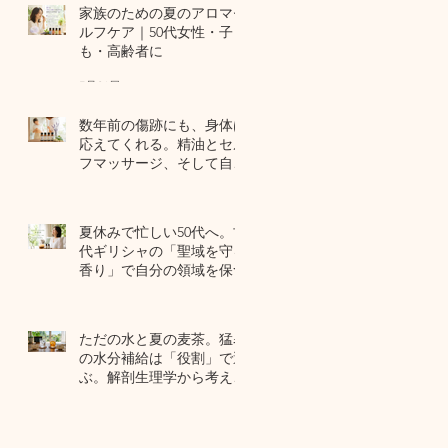
家族のための夏のアロマセ
ルフケア｜50代女性・子ど
も・高齢者に
7月24日
数年前の傷跡にも、身体は
応えてくれる。精油とセル
フマッサージ、そして自己
修復力のお話
7月22日
夏休みで忙しい50代へ。古
代ギリシャの「聖域を守る
香り」で自分の領域を保つ
7月20日
ただの水と夏の麦茶。猛暑
の水分補給は「役割」で選
ぶ。解剖生理学から考える
夏のセルフケア
7月17日