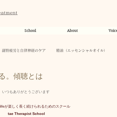
eatment
School
About
Voic
副腎疲労と自律神経のケア
精油（エッセンシャルオイル）
ンライン相談・カウンセリング
カウンセリング
る。傾聴とは
いつもありがとうございます
健康
からだのこと
tae Therapist School
lifeが楽しく長く続けられるためのスクール
キャンペーン
taeAromaサロン
お稽古
tae Therapist School