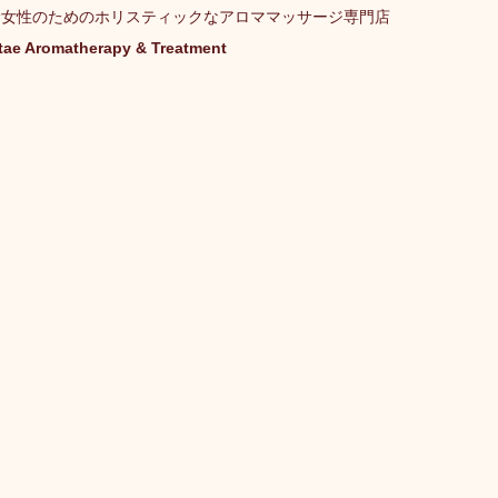
む女性のためのホリスティックなアロママッサージ専門店
tae Aromatherapy & Treatment
トリートメント施術詳細
キャンペーン
ご予約状況
年期）
妊娠（プレナタル）
taeAromaサロン
食/eclipse
身体を温めるオプショナル