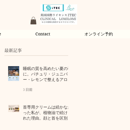
e
Contact
オンライン予約
最新記事
睡眠の質を高めたい夏の夜
に。パチュリ・ジュニパ
ー・レモンで整えるアロマ
習慣
3 日前
首専用クリームは続かなか
った私が、植物油で続けら
れた理由。顔と首を区別し
ないアロマスキンケア
5 日前