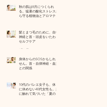
秋の肌は8月につくられ
る。猛暑の酸化ストレスか
ら守る植物油とアロマテラ
ピー
7 日前
髪とまつ毛のために、自律
神経と首・頭皮をいたわる
セルフケア
7月31日
身体からのSOSかもしれま
せん。首・自律神経・血流
との関係
7月29日
10代のバレエ女子も、休日
に休めない40代女性も。肌
に触れて気づいた「夏の全
身疲労」の共通点
7月27日