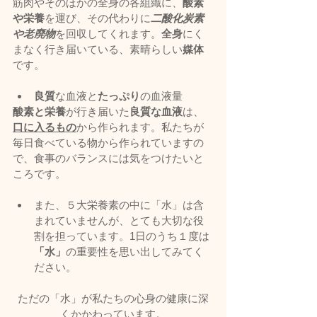
筋肉やそのほかの全身の各組織に、
酸素
や栄養
を運び、その代わりに
二酸化炭素
や老廃物
を回収してくれます。
全身
にく
まなく行き届いている、素晴らしい
媒体
です。
良質
な血液と
たっぷり
の血液量
酸素と栄養
が行き届いた
良質な血液
は、
口に入るもの
から作られます。私たちが
毎日食べている物から作られていますの
で、食事のバランスには気をつけたいと
ころです。
また、５大栄養素の中に「水」は含
まれていませんが、とても大切な役
割を担っています。1日のうち１度は
「水」
の重要性を思い出してみてく
ださい。
ただの「水」が私たちの心身の健康に深
くかかわっています。