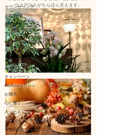
ウエアの人がちらほら見えます。
カウンセリング
お知らせ
健康
からだのこと
tae Therapist School
休日
お肌
お客様
キャンペーン
taeAromaサロン
お稽古
心に響く
人（ヒト）
トリートメント施術詳細
キャンペーン