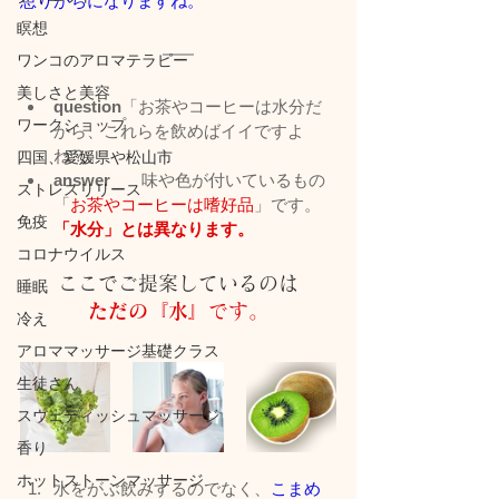
怠りがちになりますね。
瞑想
ワンコのアロマテラピー
美しさと美容
question
「お茶やコーヒーは水分だ
ワークショップ
から、これらを飲めばイイですよ
ね？」
四国、愛媛県や松山市
answer  
     味や色が付いているもの
ストレスリリース
「
お茶やコーヒーは嗜好品
」です。
免疫
「水分」とは異なります。
コロナウイルス
ここでご提案しているのは
睡眠
ただの『水』
です。
冷え
アロママッサージ基礎クラス
生徒さん
スウェディッシュマッサージ
香り
ホットストーンマッサージ
水をがぶ飲みするのでなく、
こまめ