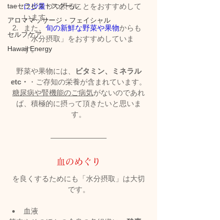
に少量
づつ摂ることをおすすめして
taeセラピストスクール
います。
アロママッサージ・フェイシャル
また、
旬の新鮮な野菜や果物
からも
セルフケア
「水分摂取」をおすすめしていま
Hawaii Energy
す。
野菜や果物には、
ビタミン、ミネラル
etc・
・ご存知の栄養が含まれています。
糖尿病や腎機能のご病気
がないのであれ
ば、積極的に摂って頂きたいと思いま
す。
血のめぐり
を良くするためにも「水分摂取」は大切
です。
血液