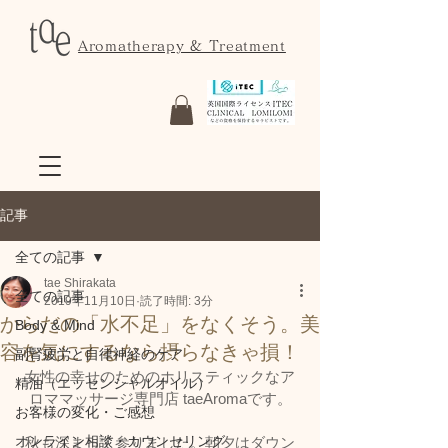
Aromatherapy & Treatment
記事
全ての記事
tae Shirakata
全ての記事
2019年11月10日
読了時間: 3分
からだの「水不足」をなくそう。美
Body & Mind
容を気にするなら摂らなきゃ損！
副腎疲労と自律神経のケア
女性の幸せのためのホリスティックなア
精油（エッセンシャルオイル）
ロママッサージ専門店 taeAromaです。
お客様の変化・ご感想
オンライン相談・カウンセリング
秋も深まって参りました。朝夕はダウン