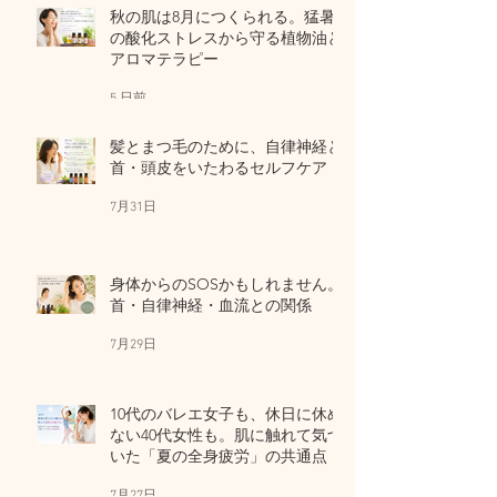
秋の肌は8月につくられる。猛暑
の酸化ストレスから守る植物油と
アロマテラピー
5 日前
髪とまつ毛のために、自律神経と
首・頭皮をいたわるセルフケア
7月31日
身体からのSOSかもしれません。
首・自律神経・血流との関係
7月29日
10代のバレエ女子も、休日に休め
ない40代女性も。肌に触れて気づ
いた「夏の全身疲労」の共通点
7月27日