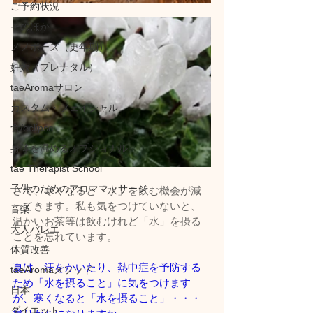
ご予約状況
そのほか
メノポーズ（更年期）
妊娠（プレナタル）
taeAromaサロン
カスタム・フェイシャル
食/eclipse
身体を温めるオプショナル
tae Therapist School
子供のためのアロママッサージ
さて、寒くなると「水」を飲む機会が減
ってきます。私も気をつけていないと、
音楽
温かいお茶等は飲むけれど「水」を摂る
大人バレエ
ことを忘れています。
体質改善
夏は、汗をかいたり、熱中症を予防する
taeAromaメソッド
ため「水を摂ること」に気をつけます
日本
が、寒くなると「水を摂ること」・・・
ダイエット