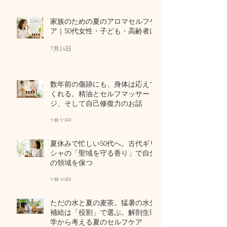
家族のための夏のアロマセルフケ
ア｜50代女性・子ども・高齢者に
7月24日
数年前の傷跡にも、身体は応えて
くれる。精油とセルフマッサー
ジ、そして自己修復力のお話
7月22日
夏休みで忙しい50代へ。古代ギリ
シャの「聖域を守る香り」で自分
の領域を保つ
7月20日
ただの水と夏の麦茶。猛暑の水分
補給は「役割」で選ぶ。解剖生理
学から考える夏のセルフケア