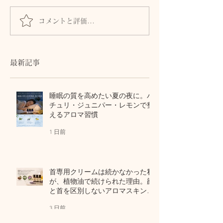
コメントと評価...
髪とまつ毛のために、自
身体からのSOS
律神経と首・頭皮をいた
ません。首・自
わるセルフケア
血流との関係
最新記事
睡眠の質を高めたい夏の夜に。パ
チュリ・ジュニパー・レモンで整
えるアロマ習慣
1 日前
首専用クリームは続かなかった私
が、植物油で続けられた理由。顔
と首を区別しないアロマスキンケ
ア
3 日前