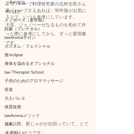
ご予約状況
さて、ハーブ料理研究家の北村
光世さん
著「ハーブさえあれば」95年版がお気に
そのほか
入りで、いつも参考にしています。
メノポーズ（更年期）
大昔、ジェノベーゼなるものを初めて作
妊娠（プレナタル）
った際に参考にしてから、ずっと愛用書
taeAromaサロン
です。
カスタム・フェイシャル
食/eclipse
身体を温めるオプショナル
tae Therapist School
子供のためのアロママッサージ
音楽
大人バレエ
体質改善
taeAromaメソッド
4月以降、新じゃがが出回っていて、とて
日本
も美味しそうです。
ダイエット