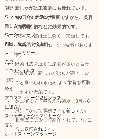
瞑想
新じゃがは栄養的にも優れていて、
ワンコのアロマテラピー
特にビタミンCが豊富ですから、美容
美しさと美容
や疲労回復などに効果的です。
ワークショップ
デンプン質は熱に強く、加熱しても
四国、愛媛県や松山市
ビタミンCが壊れにくい特徴がありま
ストレスリリース
す。
免疫
野菜は皮の近くに栄養が多いと言わ
コロナウイルス
れますが、新じゃがは皮が薄く、皮
睡眠
ごと食べられるため より栄養を摂取
冷え
しやすい野菜です。
アロママッサージ基礎クラス
冬に植えて、春先から初夏（3月～6
生徒さん
月）にかけて収穫
される新じゃが。
スウェディッシュマッサージ
北海道では少し時期がずれて、7月ご
香り
ろに収穫
されます。
ホットストーンマッサージ