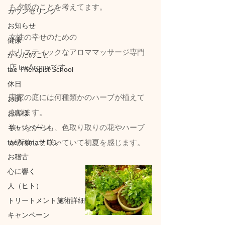
も夕飯のことを考えてます。
カウンセリング
お知らせ
女性の幸せのための
健康
ホリスティックなアロママッサージ専門
からだのこと
店 taeAromaです。
tae Therapist School
休日
実家の庭には何種類かのハーブが植えて
お肌
あります。
お客様
狭いながらも、色取り取りの花やハーブ
キャンペーン
taeAromaサロン
が所狭しと咲いていて初夏を感じます。
お稽古
心に響く
人（ヒト）
トリートメント施術詳細
キャンペーン