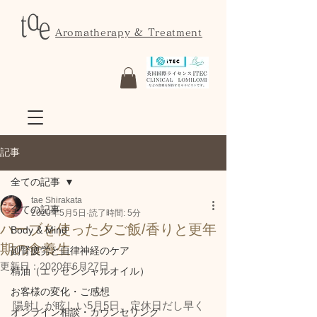
Aromatherapy & Treatment
記事
全ての記事
tae Shirakata
全ての記事
2020年5月5日
読了時間: 5分
ハーブを使った夕ご飯/香りと更年
Body & Mind
期の食養生
副腎疲労と自律神経のケア
更新日：
2020年6月27日
精油（エッセンシャルオイル）
お客様の変化・ご感想
陽射しが眩しい5月5日、定休日だし早く
オンライン相談・カウンセリング