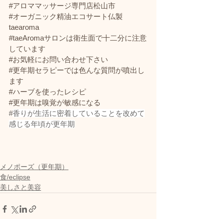
#アロママッサージ専門店松山市
#オーガニック精油エコサート仏製
taearoma
#taeAromaサロンは衛生面で十二分に注意
しています
#お気軽にお問い合わせ下さい
#更年期セラピーでは色んな質問が噴出し
ます
#ハーブを使ったレシピ
#更年期は嗅覚が敏感になる
#
香りが生活に密着していることを改めて
感じる年頃が更年期
メノポーズ（更年期）
食/eclipse
美しさと美容