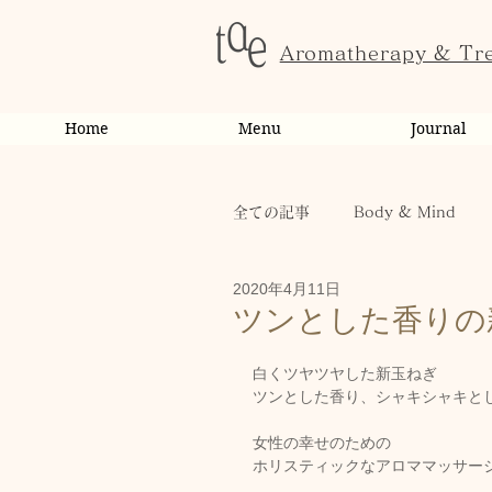
Aromatherapy & Tr
Home
Menu
Journal
全ての記事
Body & Mind
2020年4月11日
お客様の変化・ご感想
オ
ツンとした香りの
白くツヤツヤした新玉ねぎ
お知らせ
健康
から
ツンとした香り、シャキシャキと
女性の幸せのための
ホリスティックなアロママッサージ専
お客様
キャンペーン