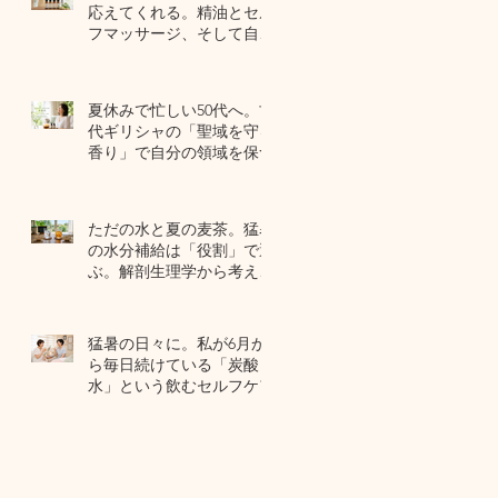
応えてくれる。精油とセル
フマッサージ、そして自己
修復力のお話
7月22日
夏休みで忙しい50代へ。古
代ギリシャの「聖域を守る
香り」で自分の領域を保つ
7月20日
ただの水と夏の麦茶。猛暑
の水分補給は「役割」で選
ぶ。解剖生理学から考える
夏のセルフケア
7月17日
猛暑の日々に。私が6月か
ら毎日続けている「炭酸
水」という飲むセルフケア
7月15日