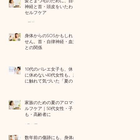
髪とまつ毛のために、自律
神経と首・頭皮をいたわる
セルフケア
6 日前
身体からのSOSかもしれま
せん。首・自律神経・血流
との関係
7月29日
10代のバレエ女子も、休日
に休めない40代女性も。肌
に触れて気づいた「夏の全
身疲労」の共通点
7月27日
家族のための夏のアロマセ
ルフケア｜50代女性・子ど
も・高齢者に
7月24日
数年前の傷跡にも、身体は