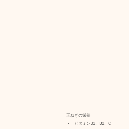
トリートメント施術詳細
メノポーズ（更年期）
妊
カスタム・フェイシャル
tae Therapist School
玉ねぎの栄養
ビタミンB1、B2、C