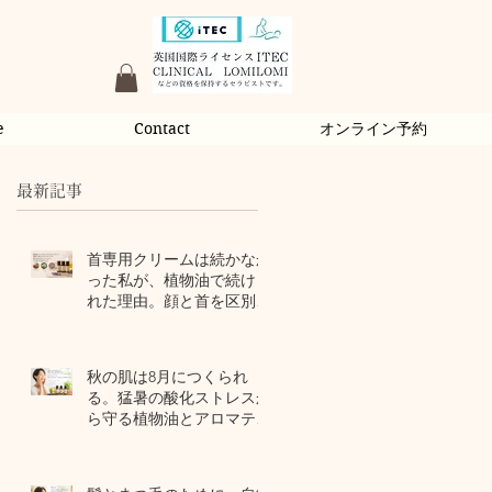
e
Contact
オンライン予約
最新記事
首専用クリームは続かなか
った私が、植物油で続けら
れた理由。顔と首を区別し
ないアロマスキンケア
23 時間前
秋の肌は8月につくられ
る。猛暑の酸化ストレスか
ら守る植物油とアロマテラ
ピー
3 日前