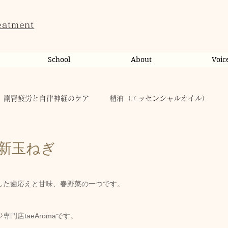
eatment
School
About
Voic
副腎疲労と自律神経のケア
精油（エッセンシャルオイル）
ンライン相談・カウンセリング
カウンセリング
新玉ねぎ
だのこと
tae Therapist School
休日
お肌
した歯応えと甘味、春野菜の一つです。
門店taeAromaです。
taeAromaサロン
お稽古
心に響く
人（ヒト）