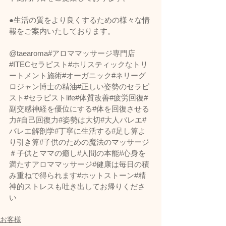
●生活の質をより良くするための様々な情
報をご案内いたしております。
@taearoma#アロママッサージ専門店
#ITECセラピスト#ホリスティックなトリ
ートメント施術#オーガニック#ネリーグ
ロジャン博士の精油#正しい姿勢のセラピ
スト#セラピストlife#体質改善#疲労回復#
副交感神経を優位にする#体を回復させる
力#自己回復力#姿勢は大切#大人バレエ#
バレエ解剖学#丁寧に生活する#足し算よ
り引き算#子供のための魔法のマッサージ
＃子供とママの癒し#人間の本能#心身を
満たすアロママッサージ#健康は毎日の積
み重ねで得られます#ホットストーン#精
神的ストレスも吐き出してお帰りくださ
い   
お客様