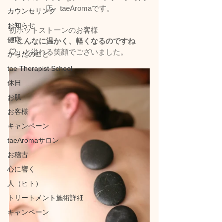
店　taeAromaです。
カウンセリング
お知らせ
初ホットストーンのお客様
健康
「こんなに温かく、軽くなるのですね
♡」
と溢れる笑顔でございました。
からだのこと
tae Therapist School
休日
お肌
お客様
キャンペーン
taeAromaサロン
お稽古
心に響く
人（ヒト）
トリートメント施術詳細
キャンペーン