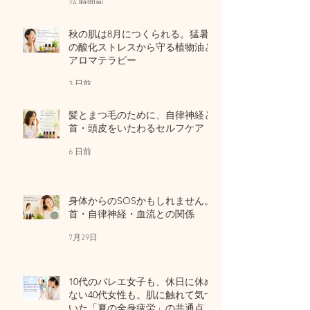
24 時間前
秋の肌は8月につくられる。猛暑
の酸化ストレスから守る植物油と
アロマテラピー
3 日前
髪とまつ毛のために、自律神経と
首・頭皮をいたわるセルフケア
6 日前
身体からのSOSかもしれません。
首・自律神経・血流との関係
7月29日
10代のバレエ女子も、休日に休め
ない40代女性も。肌に触れて気づ
いた「夏の全身疲労」の共通点