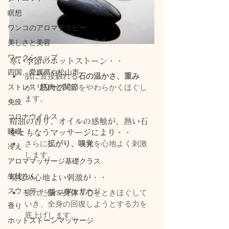
瞑想
ワンコのアロマテラピー
美しさと美容
ワークショップ
寒い季節のホットストーン・・
四国、愛媛県や松山市
肌に直接触れる
石の温かさ、重み
ストレスリリース
が、
筋肉と関節
をやわらかくほぐし
ます。
免疫
コロナウイルス
精油の香り、オイルの感触が、熱い石
睡眠
をともなうマッサージにより・・
さらに
拡がり、嗅覚
を心地よく刺激
冷え
します。
アロママッサージ基礎クラス
生徒さん
嗅覚の心地よい刺激が・・
スウェディッシュマッサージ
疲れた
脳
＆
身体
＆
心
をときほぐして
いき、全身の回復しようとする力を
香り
底上げします。
ホットストーンマッサージ