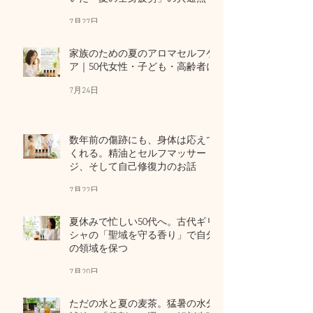
7月27日
家族のための夏のアロマセルフケ
ア｜50代女性・子ども・高齢者に
7月24日
数年前の傷跡にも、身体は応えて
くれる。精油とセルフマッサー
ジ、そして自己修復力のお話
7月22日
夏休みで忙しい50代へ。古代ギリ
シャの「聖域を守る香り」で自分
の領域を保つ
7月20日
ただの水と夏の麦茶。猛暑の水分