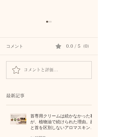
コメント
0.0 / 5（0）
コメントと評価...
髪とまつ毛のために、自
身体からのSOS
律神経と首・頭皮をいた
ません。首・自
わるセルフケア
血流との関係
最新記事
首専用クリームは続かなかった私
が、植物油で続けられた理由。顔
と首を区別しないアロマスキンケ
ア