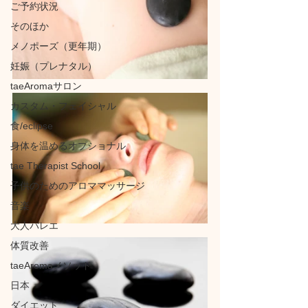
ご予約状況
そのほか
メノポーズ（更年期）
妊娠（プレナタル）
taeAromaサロン
カスタム・フェイシャル
食/eclipse
身体を温めるオプショナル
tae Therapist School
子供のためのアロママッサージ
音楽
大人バレエ
体質改善
taeAromaメソッド
日本
ダイエット