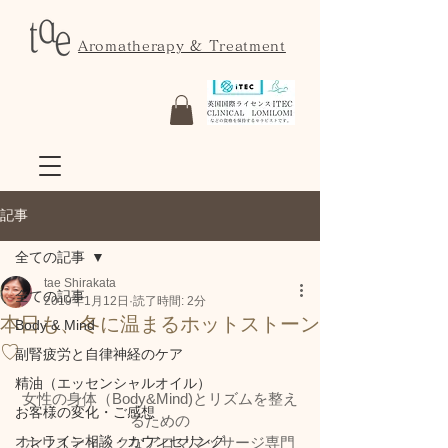
Aromatherapy & Treatment
記事
全ての記事
tae Shirakata
全ての記事
2019年1月12日
読了時間: 2分
本日も、冬に温まるホットストーン
Body & Mind
♡
副腎疲労と自律神経のケア
精油（エッセンシャルオイル）
女性の身体（Body&Mind)とリズムを整え
お客様の変化・ご感想
るための
オンライン相談・カウンセリング
ホリスティックなアロママッサージ専門