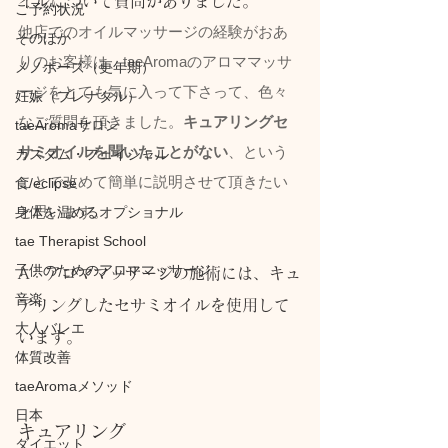
イルについて質問がありました。
ご予約状況
他店でのオイルマッサージの経験がおあ
そのほか
りのお客様は、taeAromaのアロママッサ
メノポーズ（更年期）
ージをとても気に入って下さって、色々
妊娠（プレナタル）
なご質問を頂きました。
キュアリングセ
taeAromaサロン
サミオイルを聞いたことがない
、という
カスタム・フェイシャル
ことで改めて簡単に説明させて頂きたい
食/eclipse
と思います。
身体を温めるオプショナル
tae Therapist School
子供のためのアロママッサージ
A：アロママッサージの施術には、キュ
音楽
アリングしたセサミオイルを使用して
大人バレエ
います。
体質改善
taeAromaメソッド
日本
キュアリング
ダイエット