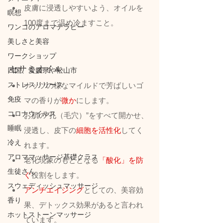
皮膚に浸透しやすいよう、オイルを
瞑想
100度まで温め冷ますこと。
ワンコのアロマテラピー
美しさと美容
ワークショップ
セサミオイル
四国、愛媛県や松山市
ストレスリリース
ナッツの様なマイルドで芳ばしいゴ
免疫
マの香りが
微か
にします。
コロナウイルス
お肌の”孔（毛穴）”をすべて開かせ、
睡眠
浸透し、皮下の
細胞を活性化
してく
冷え
れます。
アロママッサージ基礎クラス
老化現象のもととなる
「酸化」を防
生徒さん
ぐ
役割をします。
スウェディッシュマッサージ
アンチエイジング
としての、美容効
香り
果、デトックス効果があると言われ
ホットストーンマッサージ
ています。