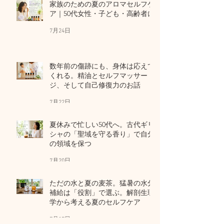
家族のための夏のアロマセルフケ
ア｜50代女性・子ども・高齢者に
7月24日
数年前の傷跡にも、身体は応えて
くれる。精油とセルフマッサー
ジ、そして自己修復力のお話
7月22日
夏休みで忙しい50代へ。古代ギリ
シャの「聖域を守る香り」で自分
の領域を保つ
7月20日
ただの水と夏の麦茶。猛暑の水分
補給は「役割」で選ぶ。解剖生理
学から考える夏のセルフケア
7月17日