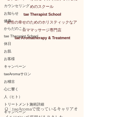
カウンセリング
めのスクール
お知らせ
tae Therapist School
健康
女性の幸せのためのホリスティックなア
からだのこと
ロママッサージ専門店
tae Therapist School
tae Aromatherapy & Treatment
休日
お肌
お客様
キャンペーン
taeAromaサロン
お稽古
心に響く
人（ヒト）
トリートメント施術詳細
Q：taeAromaで使っているキャリアオ
キャンペーン