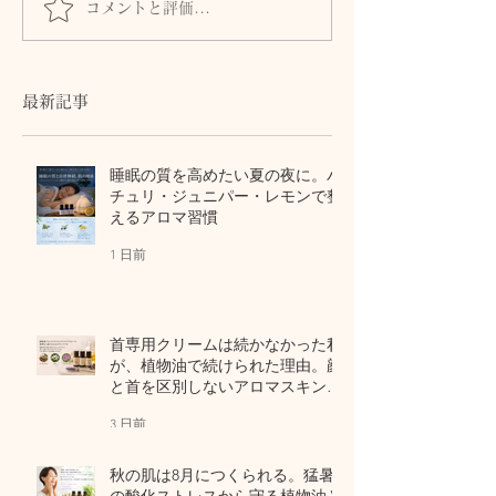
コメントと評価...
10代のバレエ女子も、休
数年前の傷跡に
日に休めない40代女性
は応えてくれる
も。肌に触れて気づいた
セルフマッサー
「夏の全身疲労」の共通
て自己修復力の
最新記事
点
睡眠の質を高めたい夏の夜に。パ
チュリ・ジュニパー・レモンで整
えるアロマ習慣
1 日前
首専用クリームは続かなかった私
が、植物油で続けられた理由。顔
と首を区別しないアロマスキンケ
ア
3 日前
秋の肌は8月につくられる。猛暑
の酸化ストレスから守る植物油と