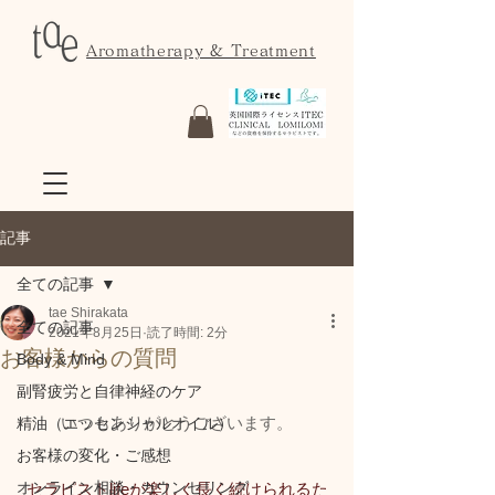
Aromatherapy & Treatment
記事
全ての記事
tae Shirakata
全ての記事
2021年8月25日
読了時間: 2分
お客様からの質問
Body & Mind
副腎疲労と自律神経のケア
いつもありがとうございます。
精油（エッセンシャルオイル）
お客様の変化・ご感想
オンライン相談・カウンセリング
セラピストlifeが楽しく長く続けられるた