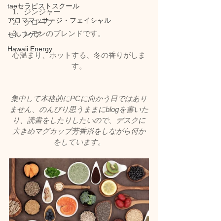
taeセラピストスクール
ジンジャー
アロママッサージ・フェイシャル
クローブ
レモンのブレンドです。
セルフケア
Hawaii Energy
心温まり、ホットする、冬の香りがしま
す。
集中して本格的にPCに向かう日ではあり
ません、のんびり思うままにblogを書いた
り、読書をしたりしたいので、デスクに
大きめマグカップ芳香浴をしながら何か
をしています。