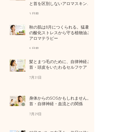
と首を区別しないアロマスキンケ
ア
3 日前
秋の肌は8月につくられる。猛暑
の酸化ストレスから守る植物油と
アロマテラピー
5 日前
髪とまつ毛のために、自律神経と
首・頭皮をいたわるセルフケア
7月31日
身体からのSOSかもしれません。
首・自律神経・血流との関係
7月29日