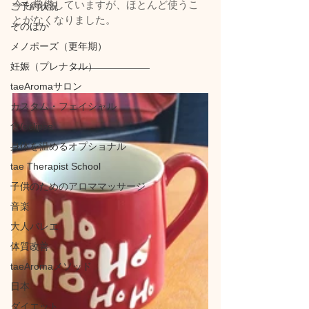
今も常備していますが、ほとんど使うこ
ご予約状況
とがなくなりました。
そのほか
メノポーズ（更年期）
妊娠（プレナタル）
taeAromaサロン
カスタム・フェイシャル
食/eclipse
身体を温めるオプショナル
tae Therapist School
子供のためのアロママッサージ
音楽
大人バレエ
体質改善
taeAromaメソッド
日本
ダイエット