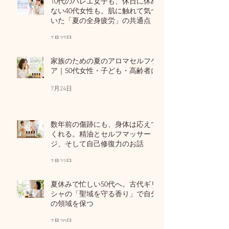
10代のバレエ女子も、休日に休め
ない40代女性も。肌に触れて気づ
いた「夏の全身疲労」の共通点
7月27日
家族のための夏のアロマセルフケ
ア｜50代女性・子ども・高齢者に
7月24日
数年前の傷跡にも、身体は応えて
くれる。精油とセルフマッサー
ジ、そして自己修復力のお話
7月22日
夏休みで忙しい50代へ。古代ギリ
シャの「聖域を守る香り」で自分
の領域を保つ
7月20日