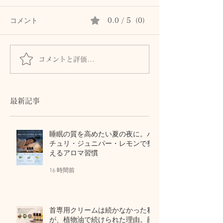
コメント
0.0 / 5（0）
コメントと評価...
首専用クリームは続かな
秋の肌は8月に
かった私が、植物油で続
る。猛暑の酸化
けられた理由。顔と首を
から守る植物油
区別しないアロマスキン
テラピー
最新記事
ケア
睡眠の質を高めたい夏の夜に。パ
チュリ・ジュニパー・レモンで整
えるアロマ習慣
16 時間前
首専用クリームは続かなかった私
が、植物油で続けられた理由。顔