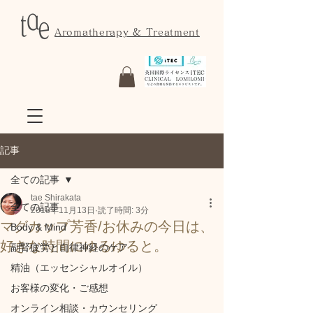
Aromatherapy & Treatment
記事
全ての記事
tae Shirakata
全ての記事
2018年11月13日
読了時間: 3分
マグカップ芳香/お休みの今日は、
Body & Mind
好きな時間にゆるゆると。
副腎疲労と自律神経のケア
精油（エッセンシャルオイル）
お客様の変化・ご感想
オンライン相談・カウンセリング