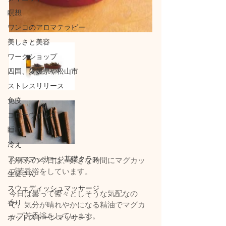
瞑想
ワンコのアロマテラピー
美しさと美容
ワークショップ
四国、愛媛県や松山市
ストレスリリース
免疫
コロナウイルス
睡眠
冷え
アロママッサージ基礎クラス
お休みの今日は、好きな時間にマグカッ
プ芳香浴をしています。
生徒さん
スウェディッシュマッサージ
今日は曇って鬱々としそうな気配なの
香り
で、気分が晴れやかになる精油でマグカ
ップ芳香浴をしています。
ホットストーンマッサージ