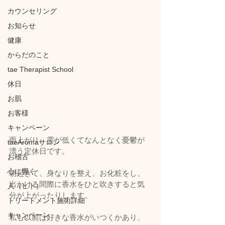
カウンセリング
お知らせ
健康
からだのこと
tae Therapist School
休日
お肌
お客様
キャンペーン
雨上がり、雲が低くてなんとなく憂鬱が
taeAromaサロン
漂う定休日です。
お稽古
心に響く
朝起きて、身なりを整え、お化粧をし、
出かける間際に香水をひと吹きすると気
人（ヒト）
分が上がったりします。
トリートメント施術詳細
キャンペーン
私も以前は好きな香水がいつくかあり、