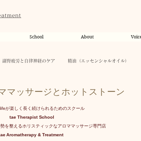
eatment
School
About
Voic
副腎疲労と自律神経のケア
精油（エッセンシャルオイル）
ンライン相談・カウンセリング
カウンセリング
ママッサージとホットストーン
lifeが楽しく長く続けられるためのスクール
だのこと
tae Therapist School
休日
お肌
 tae Therapist School
姿勢を整えるホリスティックなアロママッサージ専門店
tae Aromatherapy & Treatment
taeAromaサロン
お稽古
心に響く
人（ヒト）