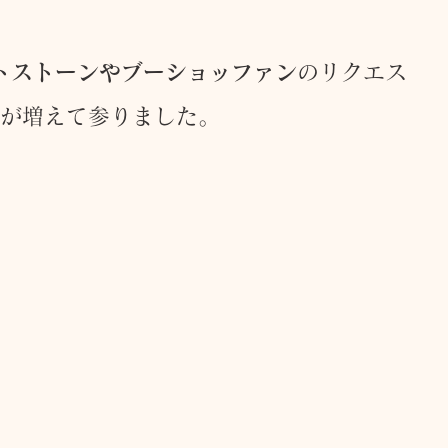
キャンペーン
ご予約状況
そのほか
トストーンやブーショッファン
のリクエス
が増えて参りました。
娠（プレナタル）
taeAromaサロン
食/eclipse
身体を温めるオプショナル
子供のためのアロママッサージ