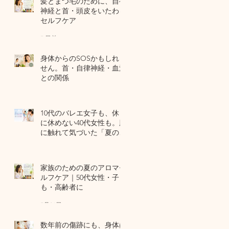
髪とまつ毛のために、自律
神経と首・頭皮をいたわる
セルフケア
7 日前
身体からのSOSかもしれま
せん。首・自律神経・血流
との関係
7月29日
10代のバレエ女子も、休日
に休めない40代女性も。肌
に触れて気づいた「夏の全
身疲労」の共通点
7月27日
家族のための夏のアロマセ
ルフケア｜50代女性・子ど
も・高齢者に
7月24日
数年前の傷跡にも、身体は