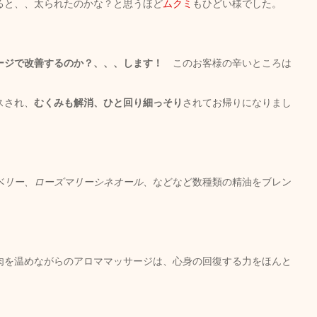
ると、、太られたのかな？と思うほど
ムクミ
もひどい様でした。
ージで改善するのか？、、、します！
　このお客様の辛いところは
スされ、
むくみも解消、ひと回り細っそり
されてお帰りになりまし
ベリー、ローズマリーシネオール
、などなど数種類の精油をブレン
肉を温めながらのアロママッサージは、心身の回復する力をほんと