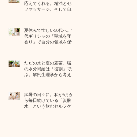
応えてくれる。精油とセル
フマッサージ、そして自己
修復力のお話
7月22日
夏休みで忙しい50代へ。古
代ギリシャの「聖域を守る
香り」で自分の領域を保つ
7月20日
ただの水と夏の麦茶。猛暑
の水分補給は「役割」で選
ぶ。解剖生理学から考える
夏のセルフケア
7月17日
猛暑の日々に。私が6月か
ら毎日続けている「炭酸
水」という飲むセルフケア
7月15日