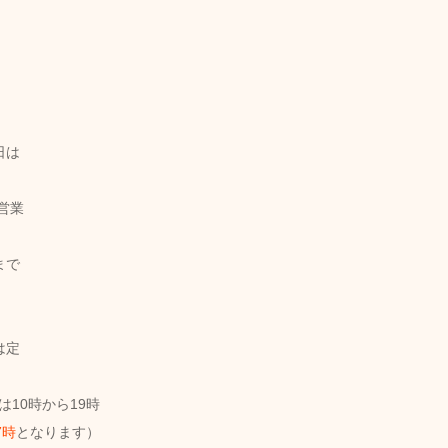
日は
営業
まで
は定
は10時から19時
7時
となります）