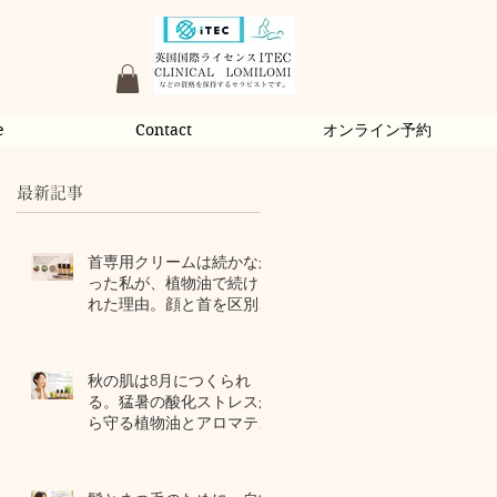
e
Contact
オンライン予約
最新記事
首専用クリームは続かなか
った私が、植物油で続けら
れた理由。顔と首を区別し
ないアロマスキンケア
2 日前
秋の肌は8月につくられ
る。猛暑の酸化ストレスか
ら守る植物油とアロマテラ
ピー
4 日前