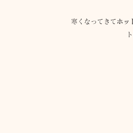
トリートメント施術詳細
寒くなってきて
ホッ
ト
メノポーズ（更年期）
妊
カスタム・フェイシャル
tae Therapist School