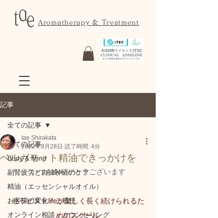
Aromatherapy & Treatment
記事
全ての記事
tae Shirakata
全ての記事
2022年9月28日
読了時間: 4分
ベルガモット精油できっかけを
Body & Mind
いつもありがとうございます
副腎疲労と自律神経のケア
精油（エッセンシャルオイル）
お客様の変化・ご感想
セラピストlifeが楽しく長く続けられるた
オンライン相談・カウンセリング
めのスクール