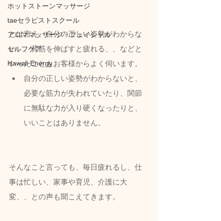
ホットストーンマッサージ
taeセラピストスクール
とは言え、自分の正しい姿勢がわからな
アロママッサージ・フェイシャル
い、、背筋を伸ばすと疲れる、、などと
セルフケア
Hawaii Energy
いったこともお客様からよく伺います。
自分の正しい姿勢がわからないと、
必要な筋力が失われていたり、関節
に無駄な力が入り硬くなったりと、
いいことはありません。
そんなこと言っても、毎日疲れるし、仕
事は忙しい、家事や育児、介護に大
変、、との声も聞こえてきます。