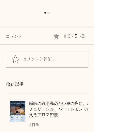
コメント
0.0 / 5（0）
コメントと評価...
首専用クリームは続かな
秋の肌は8月に
かった私が、植物油で続
る。猛暑の酸化
けられた理由。顔と首を
から守る植物油
区別しないアロマスキン
テラピー
最新記事
ケア
睡眠の質を高めたい夏の夜に。パ
チュリ・ジュニパー・レモンで整
えるアロマ習慣
3 日前