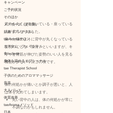
キャンペーン
ご予約状況
そのほか
背中を丸くして歩いている・座っている
メノポーズ（更年期）
人が多くなりました。
妊娠（プレナタル）
taeAromaサロン
座った猫のように背中が丸くなっている
カスタム・フェイシャル
姿勢のことを「猫背」といいますが、キ
食/eclipse
リッと背筋が伸びた姿勢のいい人を見る
身体を温めるオプショナル
機会が少ない今日この頃です。
tae Therapist School
子供のためのアロママッサージ
音楽
体の何処かが痛いとか調子が悪いと、人
大人バレエ
は体を丸めてしまいます。
体質改善
丸い背中の人は、体の何処かが常に
taeAromaメソッド
不調なのかもしれません。
日本