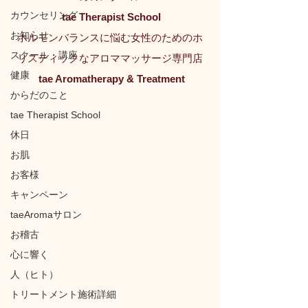
カウンセリング
tae Therapist School
お知らせ
ホルモンバランスに悩む女性のためのホ
スクール・講座
リスティックなアロママッサージ専門店
健康
tae Aromatherapy & Treatment
からだのこと
tae Therapist School
休日
お肌
お客様
キャンペーン
taeAromaサロン
お稽古
心に響く
人（ヒト）
トリートメント施術詳細