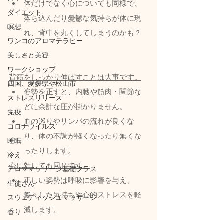
体だけでなく心についても同様で、
ダイエット
落ち込んだり憂鬱な気持ちが体に現
瞑想
れ、背中を丸くしてしまうのかも？
ワンコのアロマテラピー
美しさと美容
ワークショップ
背筋をしっかり伸ばすことは大事です。
四国、愛媛県や松山市
姿勢を正すと、内臓や筋肉・関節な
ストレスリリース
どに余計な圧が掛かりません。
免疫
血の巡りやリンパの流れが良くな
コロナウイルス
り、体の不調が軽くなったり無くな
睡眠
ったりします。
冷え
心に対しても同じです。
アロママッサージ基礎クラス
正しい姿勢は呼吸に影響を与え、
生徒さん
鬱々した気持ちや心的ストレスを軽
スウェディッシュマッサージ
減します。
香り