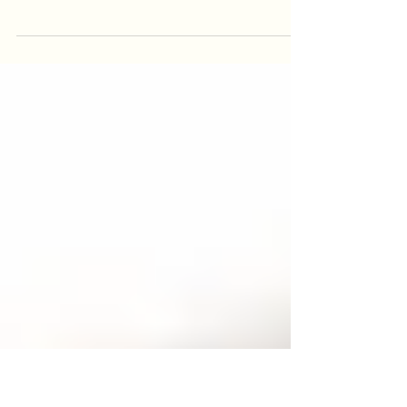
今回の「ホリデープラン」のキャンペーンまで、
積極的にフェイシャルのメニューをお勧めするこ
とがなく本当に申し訳ないと反省しています。 フ
ェイシャル技術や化粧品成分についての知識もさ
らに磨きをかけて参りますので、taeAromaのフェ
イシャルをお楽しみになさって下さいね。