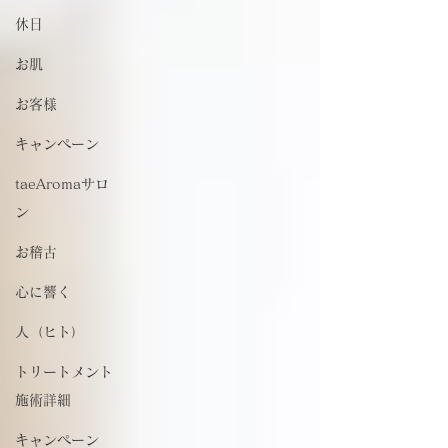
休日
お肌
お客様
キャンペーン
taeAromaサロ
ン
お稽古
心に響く
人（ヒト）
トリートメント
施術詳細
キャンペーン