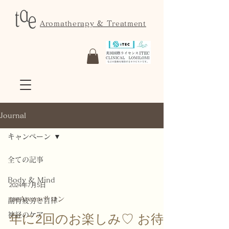
Aromatherapy & Treatment
Journal
キャンペーン
全ての記事
Body & Mind
2024年7月5日
taeAromaサロン
副腎疲労と自律
神経のケア
年に2回のお楽しみ♡ お待