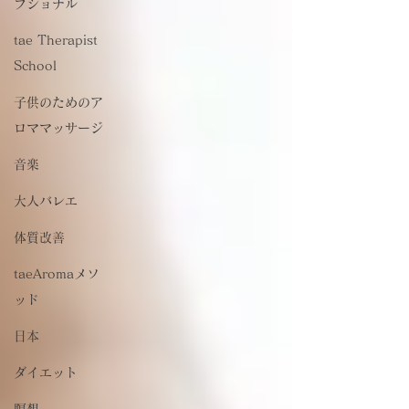
プショナル
tae Therapist
School
子供のためのア
ロママッサージ
音楽
大人バレエ
体質改善
taeAromaメソ
ッド
日本
ダイエット
瞑想