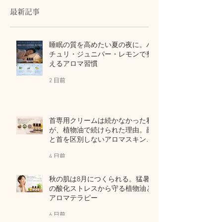
最新記事
睡眠の質を高めたい夏の夜に。パ
チュリ・ジュニパー・レモンで整
えるアロマ習慣
2 日前
首専用クリームは続かなかった私
が、植物油で続けられた理由。顔
と首を区別しないアロマスキンケ
ア
4 日前
秋の肌は8月につくられる。猛暑
の酸化ストレスから守る植物油と
アロマテラピー
6 日前