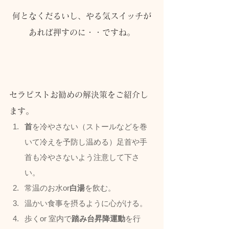
何となくだるいし、やる気スイッチが
あれば押すのに・・ですね。
セラピストお勧めの解決策をご紹介し
ます。
首
を冷やさない（ストールなどを巻
いて冷えを予防し温める）足首や手
首も冷やさないよう注意して下さ
い。
常温のお水or
白湯
を飲む。
温かい食事を摂るように心がける。
歩くor 室内で
踏み台昇降運動
を行