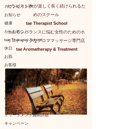
セラピストlifeが楽しく長く続けられるた
カウンセリング
めのスクール
お知らせ
健康
tae Therapist School
からだのこと
ホルモンバランスに悩む女性のためのホ
tae Therapist School
リスティックなアロママッサージ専門店
休日
tae Aromatherapy & Treatment
お肌
お客様
キャンペーン
taeAromaサロン
お稽古
心に響く
人（ヒト）
トリートメント施術詳細
キャンペーン