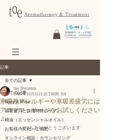
Aromatherapy & Treatment
記事
全ての記事
tae Shirakata
全ての記事
2022年10月31日
読了時間: 3分
寒暖差アレルギーや寒暖差疲労には
Body & Mind
アロママッサージをお試しください
副腎疲労と自律神経のケア
♫
精油（エッセンシャルオイル）
いつもありがとうございます
お客様の変化・ご感想
オンライン相談・カウンセリング