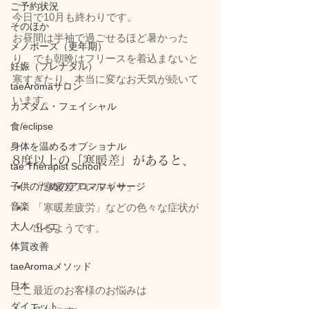
ご予約状況
今日で10月も終わりです。
そのほか
お昼間は半袖で過ごせるほど暑かった
メノポーズ（更年期）
り、でも朝晩はフリースを着込まないと
妊娠（プレナタル）
寒すぎたり、本当に変なお天気が続いて
taeAromaサロン
います。
カスタム・フェイシャル
食/eclipse
身体を温めるオプショナル
8度以上の「寒暖差」があると、
tae Therapist School
「寒暖差アレルギー」
子供のためのアロママッサージ
音楽
「寒暖差疲労」などの色々な症状が
大人バレエ
出るようです。
体質改善
taeAromaメソッド
日本
ここ最近のお客様のお悩みは
ダイエット