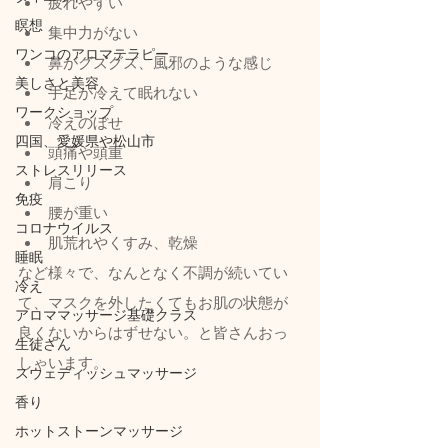
疲れやすい
瞑想
集中力がない
ワンコのアロマテラピー
鼻がグズグズ、風邪のような感じ
美しさと美容
手足が冷えて眠れない
ワークショップ
冷えのぼせ
四国、愛媛県や松山市
頭痛や頭重
ストレスリリース
肩こり
免疫
腰が重い
コロナウイルス
肌荒れやくすみ、乾燥
睡眠
など様々で、なんとなく不調が続いてい
冷え
て、マスクを外したくてもお肌の状態が
アロママッサージ基礎クラス
良くないからはずせない。と皆さんおっ
生徒さん
しゃいます。
スウェディッシュマッサージ
香り
ホットストーンマッサージ