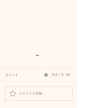
コメント
0.0 / 5（0）
コメントと評価...
髪とまつ毛のために、自
身体からのSOS
律神経と首・頭皮をいた
ません。首・自
わるセルフケア
血流との関係