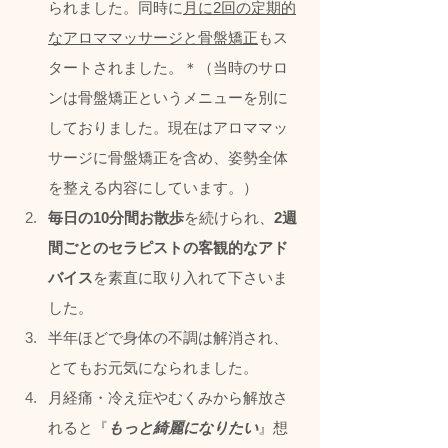
られました。同時に
月に2回の定期的
なアロママッサージと骨盤矯正
もス
タートされました。＊（当時のサロ
ンは骨盤矯正というメニューを別に
しておりました。現在はアロママッ
サージに骨盤矯正を含め、姿勢全体
を整える内容にしています。）
毎日の10分間お散歩
を続けられ、
2週
間ごとのセラピストの客観的なアド
バイス
を素直に取り入れて下さいま
した。
半年ほどで身体の不調は解消され、
とてもお元気になられました。
月経痛・冷え症やむくみから解放さ
れると『
もっと綺麗になりたい
』想