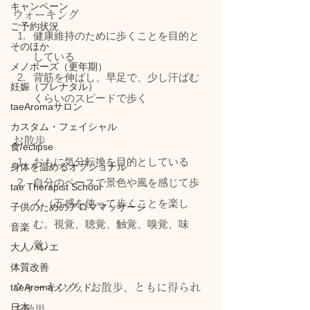
キャンペーン
ウォーキング
ご予約状況
健康維持のために歩くことを目的と
そのほか
している
メノポーズ（更年期）
背筋を伸ばし、早足で、少し汗ばむ
妊娠（プレナタル）
くらいのスピードで歩く
taeAromaサロン
カスタム・フェイシャル
お散歩
食/eclipse
おもに気分転換を目的としている
身体を温めるオプショナル
自分のペースで景色や風を感じて歩
tae Therapist School
く（五感を使って歩くことを楽し
子供のためのアロママッサージ
む。視覚、聴覚、触覚、嗅覚、味
音楽
覚）
大人バレエ
体質改善
ウォーキング、お散歩、ともに得られ
taeAromaメソッド
日本
る効果