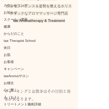
カウンセリング
ホルモンバランス＆姿勢を整えるホリス
お知らせ
ティックなアロママッサージ専門店
スクール・講座
tae Aromatherapy & Treatment
健康
からだのこと
tae Therapist School
休日
お肌
お客様
キャンペーン
taeAromaサロン
お稽古
心に響く
ウォーキングとお散歩はその目的と効
人（ヒト）
果が異なります。
トリートメント施術詳細