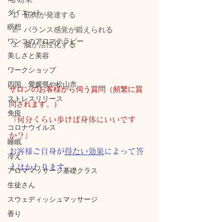
ダイエット
筋肉が発達する
瞑想
バランス感覚が鍛えられる
ワンコのアロマテラピー
脳が活性化する
美しさと美容
ワークショップ
四国、愛媛県や松山市
サロンのお客様から伺う質問（頻繁に質
ストレスリリース
問されます。）
免疫
「何分くらい歩けば身体にいいです
コロナウイルス
か？」 
睡眠
お客様ご自身が
得たい効果
によって答
冷え
えはかわります。
アロママッサージ基礎クラス
生徒さん
スウェディッシュマッサージ
香り