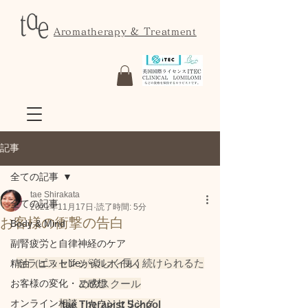
Aromatherapy & Treatment
記事
全ての記事
tae Shirakata
全ての記事
2021年11月17日
読了時間: 5分
お客様の衝撃の告白
Body & Mind
副腎疲労と自律神経のケア
セラピストlifeが楽しく長く続けられるた
精油（エッセンシャルオイル）
お客様の変化・ご感想
めのスクール
オンライン相談・カウンセリング
 tae Therapist School