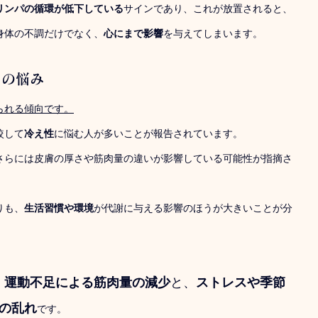
リンパの循環が低下している
サインであり、これが放置されると、
身体の不調だけでなく、
心にまで影響
を与えてしまいます。
えの悩み
られる傾向です。
較して
冷え性
に悩む人が多いことが報告されています。
さらには皮膚の厚さや筋肉量の違いが影響している可能性が指摘さ
りも、
生活習慣や環境
が代謝に与える影響のほうが大きいことが分
運動不足による筋肉量の減少
と、
ストレスや季節
、
の乱れ
です。