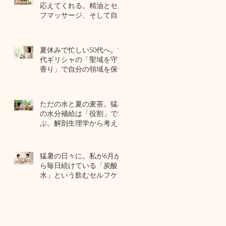
応えてくれる。精油とセル
フマッサージ、そして自己
修復力のお話
7月22日
夏休みで忙しい50代へ。古
代ギリシャの「聖域を守る
香り」で自分の領域を保つ
7月20日
ただの水と夏の麦茶。猛暑
の水分補給は「役割」で選
ぶ。解剖生理学から考える
夏のセルフケア
7月17日
猛暑の日々に。私が6月か
ら毎日続けている「炭酸
水」という飲むセルフケア
7月15日