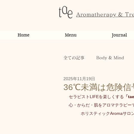
Aromatherapy & Tr
Home
Menu
Journal
全ての記事
Body & Mind
2025年11月19日
お客様の変化・ご感想
オ
36℃未満は危険信
セラピストLIFEを楽しくする
「tae
心・からだ・肌をアロマテラピー
お知らせ
健康
から
ホリスティックAromaサロ
お客様
キャンペーン