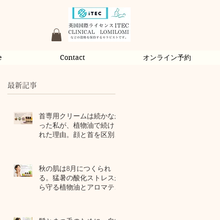
e
Contact
オンライン予約
最新記事
首専用クリームは続かなか
った私が、植物油で続けら
れた理由。顔と首を区別し
ないアロマスキンケア
2 日前
秋の肌は8月につくられ
る。猛暑の酸化ストレスか
ら守る植物油とアロマテラ
ピー
4 日前