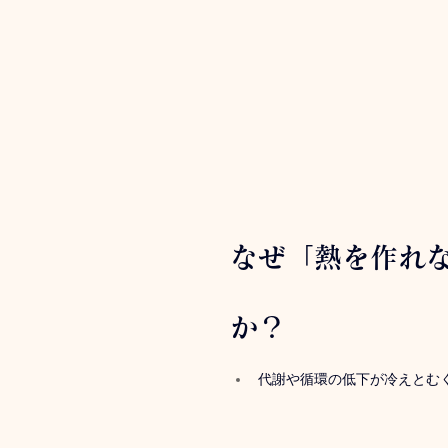
なぜ「熱を作れ
か？
代謝や循環の低下が冷えとむ