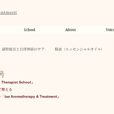
eatment
School
About
Voic
副腎疲労と自律神経のケア
精油（エッセンシャルオイル）
ンライン相談・カウンセリング
カウンセリング
号
 Therapist School」
で整える
だのこと
tae Therapist School
休日
お肌
ン「
tae Aromatherapy & Treatment」
taeAromaサロン
お稽古
心に響く
人（ヒト）