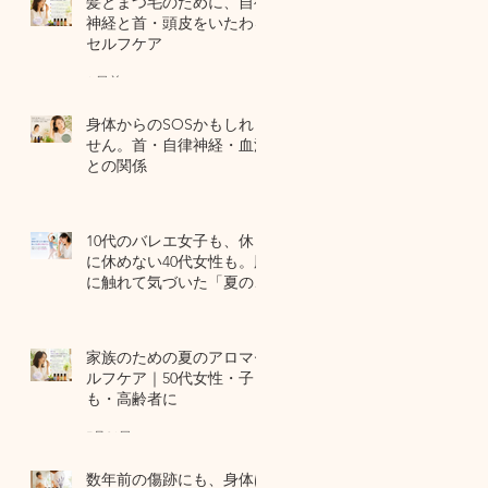
髪とまつ毛のために、自律
神経と首・頭皮をいたわる
セルフケア
6 日前
身体からのSOSかもしれま
せん。首・自律神経・血流
との関係
7月29日
10代のバレエ女子も、休日
に休めない40代女性も。肌
に触れて気づいた「夏の全
身疲労」の共通点
7月27日
家族のための夏のアロマセ
ルフケア｜50代女性・子ど
も・高齢者に
7月24日
数年前の傷跡にも、身体は