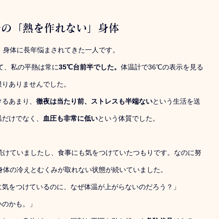
身の「熱を作れない」身体
」身体に長年悩まされてきた一人です。
けて、私の平熱は常に
35℃台前半でした。
体温計で36℃の表示を見る
限りありませんでした。
けるあまり、
徹夜は当たり前、ストレスも半端ない
という生活を送
温だけでなく、
血圧も非常に低い
という体質でした。
続けていましたし、食事にも気をつけていたつもりです。なのに努
身体の冷えとむくみが取れない状態が続いていました。
に気をつけているのに、なぜ体温が上がらないのだろう？」
いのかも。」