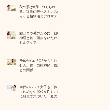
秋の肌は8月につくられ
る。猛暑の酸化ストレスか
ら守る植物油とアロマテラ
ピー
5 日前
髪とまつ毛のために、自律
神経と首・頭皮をいたわる
セルフケア
7月31日
身体からのSOSかもしれま
せん。首・自律神経・血流
との関係
7月29日
10代のバレエ女子も、休日
に休めない40代女性も。肌
に触れて気づいた「夏の全
身疲労」の共通点
7月27日