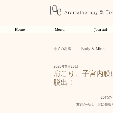
Aromatherapy & Tr
Home
Menu
Journal
全ての記事
Body & Mind
2020年9月25日
お客様の変化・ご感想
オ
肩こり、子宮内膜
脱出！
お知らせ
健康
から
20代
友達からは「肩に鉄板
お客様
キャンペーン