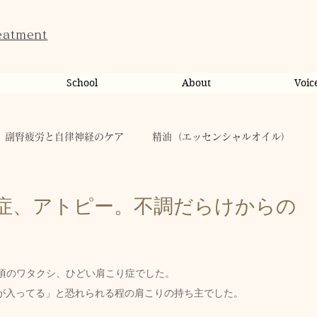
eatment
School
About
Voic
副腎疲労と自律神経のケア
精油（エッセンシャルオイル）
ンライン相談・カウンセリング
カウンセリング
症、アトピー。不調だらけからの
だのこと
tae Therapist School
休日
お肌
の頃のワタクシ、ひどい肩こり症でした。
が入ってる」と恐れられる程の肩こりの持ち主でした。
taeAromaサロン
お稽古
心に響く
人（ヒト）