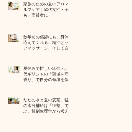
家族のための夏のアロマセ
ルフケア｜50代女性・子ど
も・高齢者に
7月24日
数年前の傷跡にも、身体は
応えてくれる。精油とセル
フマッサージ、そして自己
修復力のお話
7月22日
夏休みで忙しい50代へ。古
代ギリシャの「聖域を守る
香り」で自分の領域を保つ
7月20日
ただの水と夏の麦茶。猛暑
の水分補給は「役割」で選
ぶ。解剖生理学から考える
夏のセルフケア
7月17日