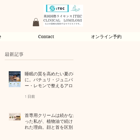
e
Contact
オンライン予約
最新記事
睡眠の質を高めたい夏の夜
に。パチュリ・ジュニパ
ー・レモンで整えるアロマ
習慣
1 日前
首専用クリームは続かなか
った私が、植物油で続けら
れた理由。顔と首を区別し
ないアロマスキンケア
3 日前