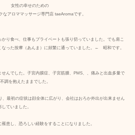
女性の幸せのための
なアロママッサージ専門店 taeAromaです。
っかり食べ、仕事もプライベートも張り切っていました。でも肩こ
くなった按摩（あんま）に頻繁に通っていました。←　昭和です。
ませんでした。子宮内膜症、子宮筋腫、PMS、、痛みと出血多量で
に不調を抱えたままでした。
なり、最初の症状は顔全体に広がり、会社はおろか外出が出来ません
形していました。
に罹患し、恐ろしい経験をすることになりました。