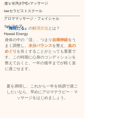
まいがちです。
ホットストーンマッサージ
taeセラピストスクール
アロママッサージ・フェイシャル
セルフケア
『梅雨だる』
の
解消方法
とは？
Hawaii Energy
身体の中の「湿」、つまり
自律神経
をう
まく調整し、
水分バランス
を整え、
血の
めぐり
を良くすることがとっても重要で
す。この時期に心身のコンディションを
整えておくと、一年の後半までが軽く楽
に過ごせます。
夏を満喫し、これから一年を快調で過ご
したいなら、早めにアロマテラピー・マ
ッサージをはじめましょう。