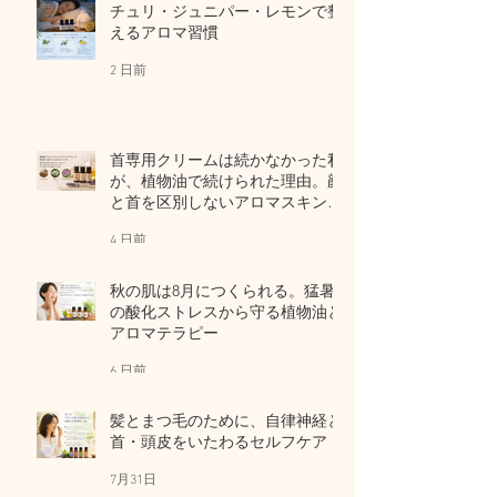
チュリ・ジュニパー・レモンで整
えるアロマ習慣
2 日前
首専用クリームは続かなかった私
が、植物油で続けられた理由。顔
と首を区別しないアロマスキンケ
ア
4 日前
秋の肌は8月につくられる。猛暑
の酸化ストレスから守る植物油と
アロマテラピー
6 日前
髪とまつ毛のために、自律神経と
首・頭皮をいたわるセルフケア
7月31日