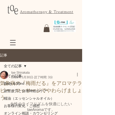
Aromatherapy & Treatment
記事
全ての記事
tae Shirakata
全ての記事
2018年5月30日
読了時間: 3分
気象病の『梅雨だる』をアロマテラ
Body & Mind
ピー・マッサージでやわらげましょ
副腎疲労と自律神経のケア
う。
精油（エッセンシャルオイル）
女性のライフリズムを快適にしたい
お客様の変化・ご感想
taeAromaです。
オンライン相談・カウンセリング