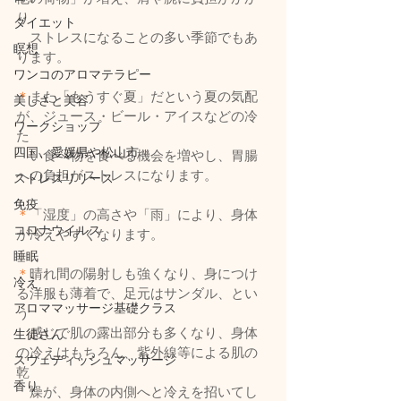
り
ダイエット
　ストレスになることの多い季節でもあ
瞑想
ります。
ワンコのアロマテラピー
＊
また「もうすぐ夏」だという夏の気配
美しさと美容
が、ジュース・ビール・アイスなどの冷
ワークショップ
た
四国、愛媛県や松山市
　い食べ物を食べる機会を増やし、胃腸
への負担がストレスになります。
ストレスリリース
免疫
＊
「湿度」の高さや「雨」により、身体
コロナウイルス
が冷えやすくなります。
睡眠
＊
晴れ間の陽射しも強くなり、身につけ
冷え
る洋服も薄着で、足元はサンダル、とい
アロママッサージ基礎クラス
う
　感じで肌の露出部分も多くなり、身体
生徒さん
の冷えはもちろん、紫外線等による肌の
スウェディッシュマッサージ
乾
香り
　燥が、身体の内側へと冷えを招いてし