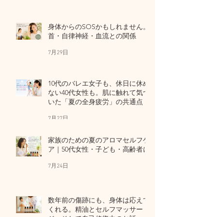
身体からのSOSかもしれません。
首・自律神経・血流との関係
7月29日
10代のバレエ女子も、休日に休め
ない40代女性も。肌に触れて気づ
いた「夏の全身疲労」の共通点
7月27日
家族のための夏のアロマセルフケ
ア｜50代女性・子ども・高齢者に
7月24日
数年前の傷跡にも、身体は応えて
くれる。精油とセルフマッサー