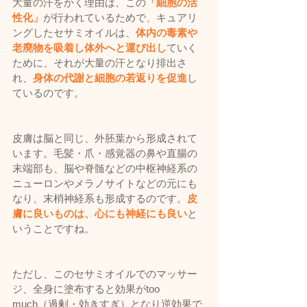
大量の汗をかく理由は、この
「細胞の活
性化」
が行われているためで、キュアリ
ングしたセサミオイルは、
体内の毒素や
老廃物を吸着し体外へと運び出し
ていく
ために、それが大量の汗となり排出さ
れ、
身体の代謝と細胞の若返りを促進
し
ているのです。
皮膚は脳と同じ、外胚葉から形成されて
います。毛髪・爪・感覚器の鼻や直腸の
末端部も、脳や脊髄などの中枢神経系の
ニューロンやメラノサイトなどの元にも
なり、末梢神経系も形成するのです。
皮
膚に良いものは、心にも神経にも良い
と
いうことですね。
ただし、このセサミオイルでのマッサー
ジ、全身に塗布すると効果がtoo 
much（過剰・効きすぎ）となり逆効果で