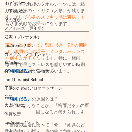
キャンペーン
り、お手入れ後のタオルシーツには、粘
りのある汗のヒトガタ（人形）が残りま
ご予約状況
す。そして
心身のスッキリ感は爽快！！
そのほか
皆さま笑顔でお帰りになります。
メノポーズ（更年期）
妊娠（プレナタル）
実は一年を通して、5月、6月、7月の期間
taeAromaサロン
は、体調や心の調子、メンタルバランス
カスタム・フェイシャル
を崩す方が多くなり
ます。特に「梅雨」
食/eclipse
は一年で最もストレスを感じやすい時期
『梅雨だる』
と言われています。
身体を温めるオプショナル
tae Therapist School
子供のためのアロママッサージ
音楽
『梅雨だる』
の原因とは？
以下のようなことが、『梅雨だる』の原
大人バレエ
因になると考えられます。
体質改善
taeAromaメソッド
＊
普段の生活に比べて「傘」「雨具など
日本
他の荷物」が増え、肩や腕に負担がかか