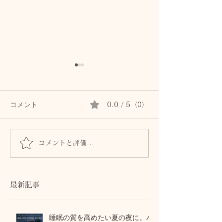
コメント
0.0 / 5（0）
コメントと評価...
春分の日という「バラン
【身体の教養】
ス」の日
な「胸郭」が運
ゆとり
最新記事
睡眠の質を高めたい夏の夜に。パ