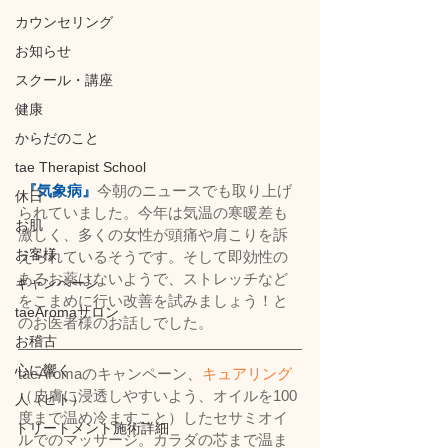
カウンセリング
お知らせ
スクール・講座
健康
からだのこと
tae Therapist School
『気象病』
今朝のニュースでも取り上げ
休日
られていました。今年は気温の寒暖差も
お肌
激しく、多くの女性が頭痛や肩こりを訴
お客様
えられているそうです。そして即効性の
あるお薬はないようで、ストレッチなど
キャンペーン
をこまめに行い改善を試みましょう！と
taeAromaサロン
のお医者様のお話しでした。
お稽古
心に響く
taeAromaのキャンペーン、
キュアリング
（皮膚に浸透しやすいよう、オイルを100
人（ヒト）
度まで温め冷ますこと）したセサミオイ
トリートメント施術詳細
ルでのマッサージ。カラダの芯まで温ま