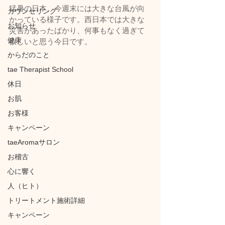
猛暑の日本、今週末には大きな台風が向
カウンセリング
かっている様子です。西日本では大きな
お知らせ
災害があったばかり、何事もなく過ぎて
健康
欲しいと思う今日です。
からだのこと
tae Therapist School
休日
お肌
お客様
キャンペーン
taeAromaサロン
お稽古
心に響く
人（ヒト）
トリートメント施術詳細
キャンペーン