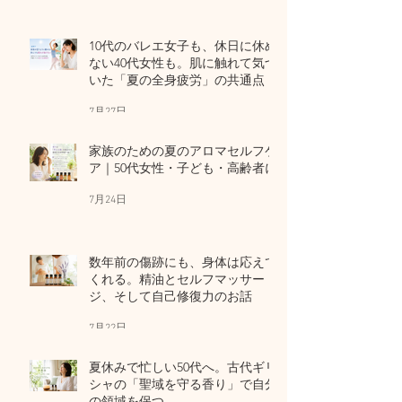
10代のバレエ女子も、休日に休め
ない40代女性も。肌に触れて気づ
いた「夏の全身疲労」の共通点
7月27日
家族のための夏のアロマセルフケ
ア｜50代女性・子ども・高齢者に
7月24日
数年前の傷跡にも、身体は応えて
くれる。精油とセルフマッサー
ジ、そして自己修復力のお話
7月22日
夏休みで忙しい50代へ。古代ギリ
シャの「聖域を守る香り」で自分
の領域を保つ