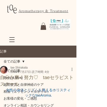
Aromatherapy & Treatment
記事
全ての記事
tae Shirakata
全ての記事
2018年7月27日
読了時間: 4分
自分を磨く努力♡ taeセラピスト
Body & Mind
スクール
副腎疲労と自律神経のケア
女性の身体とリズムを整えるホリスティ
精油（エッセンシャルオイル）
ックなtaeAroma.
お客様の変化・ご感想
オンライン相談・カウンセリング