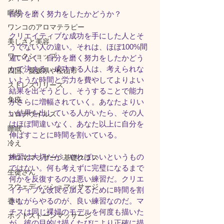
瞑想
自分を磨く努力をしたかどうか？
ワンコのアロマテラピー
クリエイティブな成功を手にした人とそ
美しさと美容
うでない人の違い。それは、ほぼ100%間
ワークショップ
違いなく、自分を磨く努力をしたかどう
かで決まる。成功する人は、考えられな
四国、愛媛県や松山市
いような時間と労力を費やしてよりよい
ストレスリリース
結果を出そうとし、そうすることで能力
免疫
がさらに増幅されていく。あなたよりい
い結果を出している人がいたら、その人
コロナウイルス
はほぼ間違いなく、あなた以上に自分を
睡眠
伸ばすことに時間を割いている。
冷え
練習は大切だが、やればいいというもの
アロママッサージ基礎クラス
ではない。何も考えずに完璧になるまで
生徒さん
何かを反復するのは悪い練習だ。クリエ
スウェディッシュマッサージ
イティブな改良を加えるために時間を割
きながらやるのが、良い練習なのだ。マ
香り
チスは同じ裸婦のモデルを何度も描いた
ホットストーンマッサージ
が、彼の目的は描くたびにより正確に描