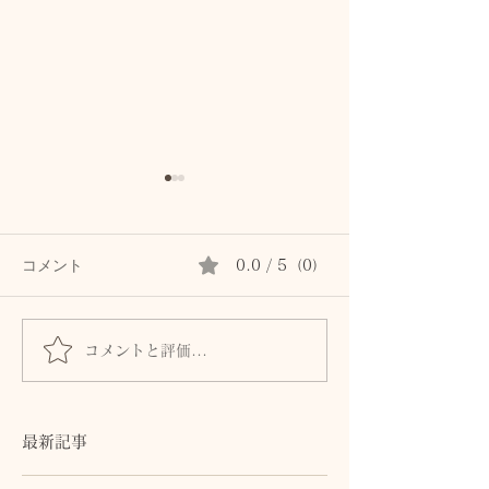
コメント
0.0 / 5（0）
コメントと評価...
介護と老いを見つめる人
お客様の沈黙が
へ
れたこと
最新記事