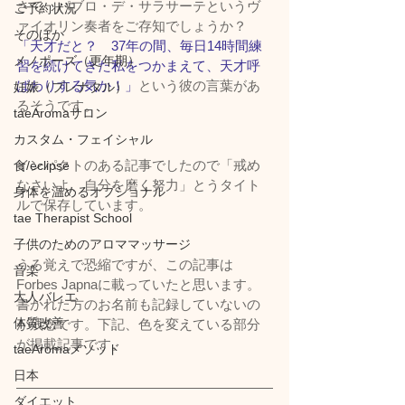
さて、パブロ・デ・サラサーテというヴ
ご予約状況
ァイオリン奏者をご存知でしょうか？
そのほか
「天才だと？　37年の間、毎日14時間練
メノポーズ（更年期）
習を続けてきた私をつかまえて、天才呼
ばわりする気か！」
という彼の言葉があ
妊娠（プレナタル）
るそうです。
taeAromaサロン
カスタム・フェイシャル
インパクトのある記事でしたので「戒め
食/eclipse
なさいよ、自分を磨く努力」とうタイト
身体を温めるオプショナル
ルで保存しています。
tae Therapist School
子供のためのアロママッサージ
うろ覚えで恐縮ですが、この記事は
音楽
Forbes Japnaに載っていたと思います。
大人バレエ
書かれた方のお名前も記録していないの
体質改善
が残念です。下記、色を変えている部分
が掲載記事です。
taeAromaメソッド
日本
ダイエット