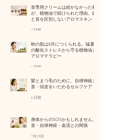
首専用クリームは続かなかった私
が、植物油で続けられた理由。顔
と首を区別しないアロマスキンケ
ア
2 日前
秋の肌は8月につくられる。猛暑
の酸化ストレスから守る植物油と
アロマテラピー
4 日前
髪とまつ毛のために、自律神経と
首・頭皮をいたわるセルフケア
6 日前
身体からのSOSかもしれません。
首・自律神経・血流との関係
7月29日