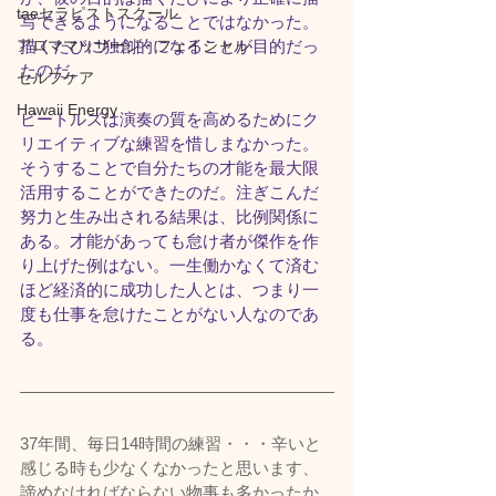
taeセラピストスクール
写できるようになることではなかった。
アロママッサージ・フェイシャル
描くたびに独創的になることが目的だっ
たのだ。
セルフケア
Hawaii Energy
ビートルズは演奏の質を高めるためにク
リエイティブな練習を惜しまなかった。
そうすることで自分たちの才能を最大限
活用することができたのだ。注ぎこんだ
努力と生み出される結果は、比例関係に
ある。才能があっても怠け者が傑作を作
り上げた例はない。一生働かなくて済む
ほど経済的に成功した人とは、つまり一
度も仕事を怠けたことがない人なのであ
る。
37年間、毎日14時間の練習・・・辛いと
感じる時も少なくなかったと思います、
諦めなければならない物事も多かったか