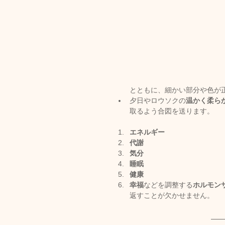
トリートメント施術詳細
メノポーズ（更年期）
妊
とともに、細かい部分や色が
夕日やロウソクの
温かく柔ら
取るよう合図を送ります。
カスタム・フェイシャル
エネルギー
代謝
気分
tae Therapist School
睡眠
健康
幸福
などを調整する
ホルモン
返すことが欠かせません。