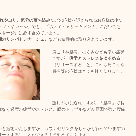
れやコリ、気分の落ち込み
などの症状を訴えられるお客様は少な
・フェイシャル」
でも、
「ボディ・トリートメント」
においても、
ッサージ』
は必ず含めています。
顔のリンパドレナージュ』
なども積極的に取り入れています。
肩こりや腰痛、むくみなども辛い症状
ですが、
疲労とストレスをゆるめる
（リリースする）と、これら肩こりや
腰痛等の症状はとても軽くなります。
話しが少し逸れますが、「腰痛」でお
はなく過度の疲労やストレス、腸のトラブルなどが原因で強い腰痛
ジも施術いたしますが、カウンセリングをしっかり行っていますの
リースする）ことができるよう勤めております。