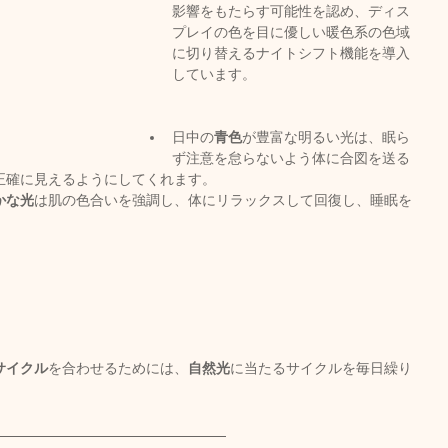
影響をもたらす可能性を認め、ディス
プレイの色を目に優しい暖色系の色域
に切り替えるナイトシフト機能を導入
キャンペーン
ご予約状況
そのほか
しています。
日中の
青色
が豊富な明るい光は、眠ら
娠（プレナタル）
taeAromaサロン
ず注意を怠らないよう体に合図を送る
正確に見えるようにしてくれます。
かな光
は肌の色合いを強調し、体にリラックスして回復し、睡眠を
食/eclipse
身体を温めるオプショナル
子供のためのアロママッサージ
サイクル
を合わせるためには、
自然光
に当たるサイクルを毎日繰り