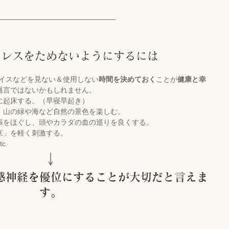
トレスをためないようにするには
バイスなどを見ない＆使用しない
時間を決めておく
ことが
健康と幸
過言ではないかもしれません。
に起床する。（早寝早起き）
、山の緑や海など自然の景色を楽しむ。
張をほぐし、頭やカラダの血の巡りを良くする。
区」を軽く刺激する。
c
↓
感神経を優位にすることが大切だと言えま
す。