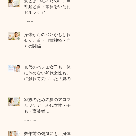
髪とまつ毛のために、自律
神経と首・頭皮をいたわる
セルフケア
6 日前
身体からのSOSかもしれま
せん。首・自律神経・血流
との関係
7月29日
10代のバレエ女子も、休日
に休めない40代女性も。肌
に触れて気づいた「夏の全
身疲労」の共通点
7月27日
家族のための夏のアロマセ
ルフケア｜50代女性・子ど
も・高齢者に
7月24日
数年前の傷跡にも、身体は