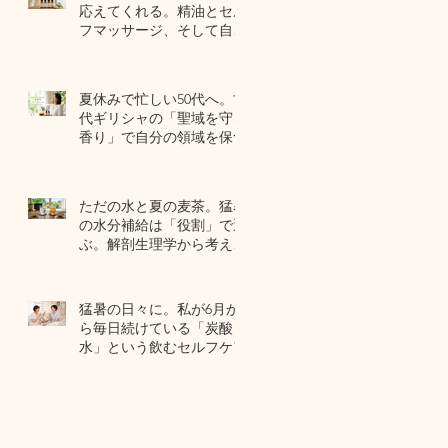
応えてくれる。精油とセル
フマッサージ、そして自己
修復力のお話
7月22日
夏休みで忙しい50代へ。古
代ギリシャの「聖域を守る
香り」で自分の領域を保つ
7月20日
ただの水と夏の麦茶。猛暑
の水分補給は「役割」で選
ぶ。解剖生理学から考える
夏のセルフケア
7月17日
猛暑の日々に。私が6月か
ら毎日続けている「炭酸
水」という飲むセルフケア
7月15日