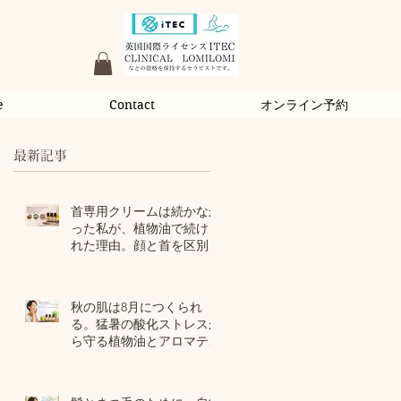
e
Contact
オンライン予約
最新記事
首専用クリームは続かなか
った私が、植物油で続けら
れた理由。顔と首を区別し
ないアロマスキンケア
1 日前
秋の肌は8月につくられ
る。猛暑の酸化ストレスか
ら守る植物油とアロマテラ
ピー
3 日前