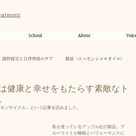
eatment
School
About
Voic
副腎疲労と自律神経のケア
精油（エッセンシャルオイル）
ンライン相談・カウンセリング
カウンセリング
は健康と幸せをもたらす素敵なト
。
だのこと
tae Therapist School
休日
お肌
ルモンサイクル」という記事を読みました。
私も使っているアップル社の製品、ブ
taeAromaサロン
お稽古
心に響く
人（ヒト）
ルーライトが睡眠とパフォーマンスに