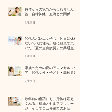
身体からのSOSかもしれません。
首・自律神経・血流との関係
7月29日
10代のバレエ女子も、休日に休め
ない40代女性も。肌に触れて気づ
いた「夏の全身疲労」の共通点
7月27日
家族のための夏のアロマセルフケ
ア｜50代女性・子ども・高齢者に
7月24日
数年前の傷跡にも、身体は応えて
くれる。精油とセルフマッサー
ジ、そして自己修復力のお話