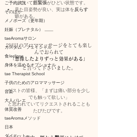
していて
筋緊張
がひどい状態です。
ご予約状況
見た目姿勢が良い、実は体を
反らす
そのほか
癖がある。
メノポーズ（更年期）
妊娠（プレナタル）
taeAromaサロン
2回目のアロママッサージをとても楽し
カスタム・フェイシャル
んでおられて
食/eclipse
「想像したよりずっと効果がある」
身体を温めるオプショナル
と言って下さいました。
tae Therapist School
子供のためのアロママッサージ
ゲストの皆様、「まずは痛い部分を少し
音楽
でも触って欲しい」
大人バレエ
と思われていてリクエストされることも
体質改善
たびたびです。
taeAromaメソッド
日本
ダイエット