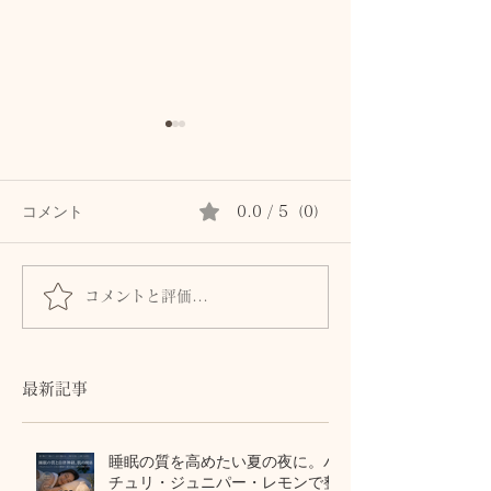
コメント
0.0 / 5（0）
コメントと評価...
髪とまつ毛のために、自
身体からのSOS
律神経と首・頭皮をいた
ません。首・自
わるセルフケア
血流との関係
最新記事
睡眠の質を高めたい夏の夜に。パ
チュリ・ジュニパー・レモンで整