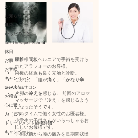
カウンセリング
お知らせ
健康
からだのこと
tae Therapist School
休日
腰椎
椎間板ヘルニアで手術を受けら
お肌
れたアラフォーのお客様。
お客様
術後の経過も良く完治と診断。
キャンペーン
しかし、「腰が
痛く
」「
かなり辛
い
」
taeAromaサロン
片脚の
冷え
を感じる← 前回のアロマ
お稽古
マッサージで「冷え」を感じるよう
心に響く
になったそうです。
フルタイムで働く女性のお医者様。
人（ヒト）
小学生の子供さんがいらっしゃるお
トリートメント施術詳細
忙しいお母様です。
キャンペーン
手術以前から腰の痛みを長期間我慢