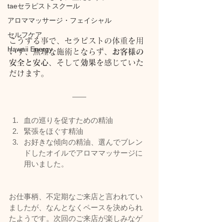
taeセラピストスクール
アロママッサージ・フェイシャル
セルフケア
こうする事で、セラピストの体重を用
Hawaii Energy
いず、無理な施術とならず、
お客様の
安全と安心
、そして
効果
を感じていた
だけます。
血の巡りを促すための精油
緊張をほぐす精油
お好きな傾向の精油、選んでブレン
ドしたオイルでアロママッサージに
用いました。
お仕事柄、不定期なご来店と言われてい
ましたが、なんとなくペースを決められ
たようです。次回のご来店が楽しみなゲ