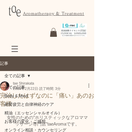
Aromatherapy & Treatment
記事
全ての記事
tae Shirakata
全ての記事
2019年2月22日
読了時間: 3分
完治したはずなのに「痛い」あのお
Body & Mind
客様
副腎疲労と自律神経のケア
精油（エッセンシャルオイル）
女性のための”ホリスティックなアロママ
お客様の変化・ご感想
ッサージ専門店”taeAromaです。
オンライン相談・カウンセリング