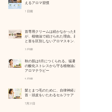
えるアロマ習慣
1 日前
首専用クリームは続かなかった私
が、植物油で続けられた理由。顔
と首を区別しないアロマスキンケ
ア
3 日前
秋の肌は8月につくられる。猛暑
の酸化ストレスから守る植物油と
アロマテラピー
5 日前
髪とまつ毛のために、自律神経と
首・頭皮をいたわるセルフケア
7月31日