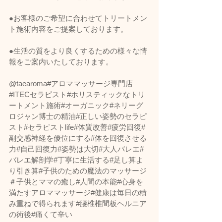
●お客様のご希望に合わせてトリートメン
ト施術内容をご提案しております。
●生活の質をより良くするための様々な情
報をご案内いたしております。
@taearoma#アロママッサージ専門店
#ITECセラピスト#ホリスティックなトリ
ートメント施術#オーガニック#ネリーグ
ロジャン博士の精油#正しい姿勢のセラピ
スト#セラピストlife#体質改善#疲労回復#
副交感神経を優位にする#体を回復させる
力#自己回復力#姿勢は大切#大人バレエ#
バレエ解剖学#丁寧に生活する#足し算よ
り引き算#子供のための魔法のマッサージ
＃子供とママの癒し#人間の本能#心身を
満たすアロママッサージ#健康は毎日の積
み重ねで得られます#腰椎椎間板ヘルニア
の術後#痛くて辛い   