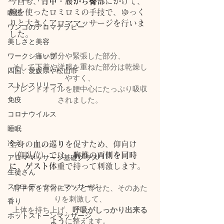
今回も、
背中・腰から臀部
にかけて、
腕を使ったロミロミの手技で、ゆっく
瞑想
りと大きくアロママッサージを行いま
ワンコのアロマテラピー
した。
美しさと美容
痛い部分や緊張した部分、
ワークショップ
そして下着や洋服を重ねた部分は乾燥し
四国、愛媛県や松山市
やすく、
ストレスリリース
ブレンドオイルを腰中心にたっぷり吸収
免疫
されました。
コロナウイルス
睡眠
冷え
全身の
血の巡り
を促すため、仰向け
（仰臥位）では、
胸椎の両側を同時
アロママッサージ基礎クラス
に、ゲスト体重
で持って刺激します。
生徒さん
スウェディッシュマッサージ
肩甲骨を背骨にグッと寄せた、そのあた
りを刺激して、
香り
上体を持ち上げ、
呼吸がしっかり出来る
ホットストーンマッサージ
よう
に整えます。