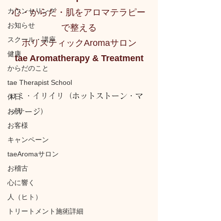
カウンセリング
心・からだ・肌をアロマテラピー
お知らせ
で整える
スクール・講座
ホリスティックAromaサロン
健康
tae Aromatherapy & Treatment
からだのこと
tae Therapist School
ロミ・イリイリ
（ホットストーン・マ
休日
お肌
ッサージ）
お客様
キャンペーン
taeAromaサロン
お稽古
心に響く
人（ヒト）
トリートメント施術詳細