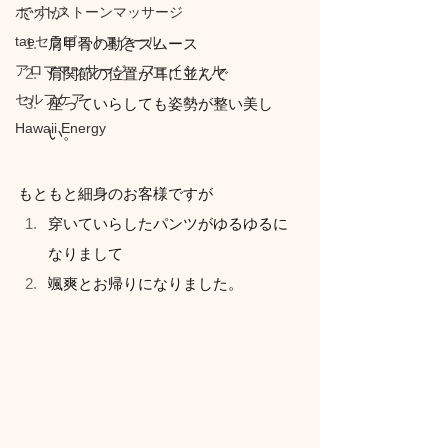
ホットストーンマッサージ
ですが
taeセラピストスクール
肩甲骨の動きスムース
アロママッサージ・フェイシャル
肩関節の位置が耳に並んで
セルフケア
座っていらしても姿勢が整い美し
Hawaii Energy
い。
もともと細身のお客様ですが
穿いていらしたパンツがゆるゆるに
なりまして
颯爽とお帰りになりました。