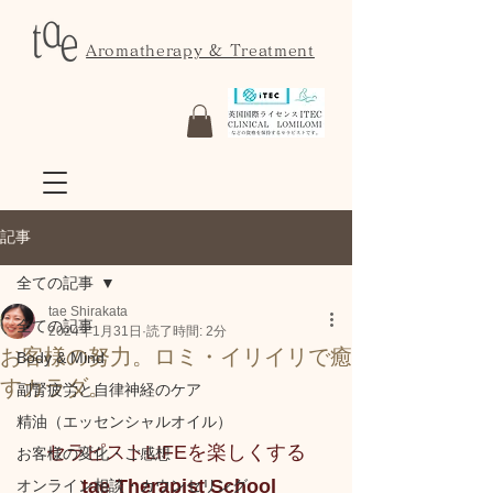
Aromatherapy & Treatment
記事
全ての記事
tae Shirakata
全ての記事
2024年1月31日
読了時間: 2分
お客様の努力。ロミ・イリイリで癒
Body & Mind
すカラダ。
副腎疲労と自律神経のケア
精油（エッセンシャルオイル）
セラピストLIFEを楽しくする
お客様の変化・ご感想
 tae Therapist School
オンライン相談・カウンセリング