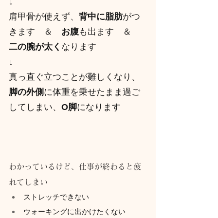
↓
肩甲骨が使えず、
背中に脂肪
がつ
きます　＆　
お腹
も出ます　＆　
二の腕が太く
なります
↓
真っ直ぐ立つことが難しくなり、
脚の外側
に体重を乗せたまま過ご
してしまい、
O脚
になります
わかっているけど、仕事が終わると疲
れてしまい
ストレッチできない
ウォーキングに出かけたくない