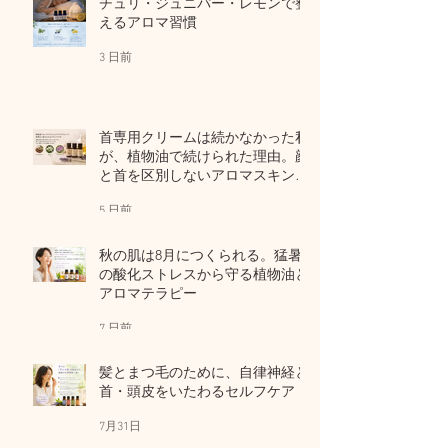
チュリ・ジュニパー・レモンで整
えるアロマ習慣
3 日前
首専用クリームは続かなかった私
が、植物油で続けられた理由。顔
と首を区別しないアロマスキンケ
ア
5 日前
秋の肌は8月につくられる。猛暑
の酸化ストレスから守る植物油と
アロマテラピー
7 日前
髪とまつ毛のために、自律神経と
首・頭皮をいたわるセルフケア
7月31日