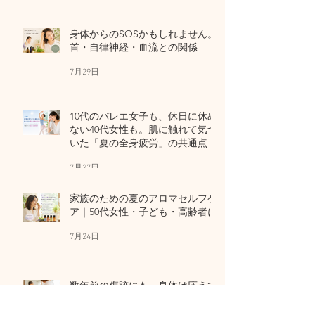
身体からのSOSかもしれません。
首・自律神経・血流との関係
7月29日
10代のバレエ女子も、休日に休め
ない40代女性も。肌に触れて気づ
いた「夏の全身疲労」の共通点
7月27日
家族のための夏のアロマセルフケ
ア｜50代女性・子ども・高齢者に
7月24日
数年前の傷跡にも、身体は応えて
くれる。精油とセルフマッサー
ジ、そして自己修復力のお話