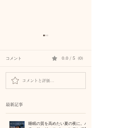
コメント
0.0 / 5（0）
コメントと評価...
髪とまつ毛のために、自
身体からのSOS
律神経と首・頭皮をいた
ません。首・自
わるセルフケア
血流との関係
最新記事
睡眠の質を高めたい夏の夜に。パ