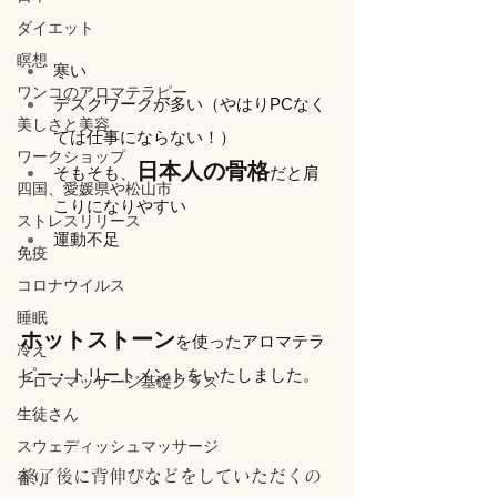
ダイエット
瞑想
寒い
ワンコのアロマテラピー
デスクワークが多い（やはりPCなく
美しさと美容
ては仕事にならない！）
ワークショップ
日本人の骨格
そもそも、
だと肩
四国、愛媛県や松山市
こりになりやすい
ストレスリリース
運動不足
免疫
コロナウイルス
睡眠
ホットストーン
を使ったアロマテラ
冷え
ピー・トリートメントをいたしました。
アロママッサージ基礎クラス
生徒さん
スウェディッシュマッサージ
終了後に背伸びなどをしていただくの
香り