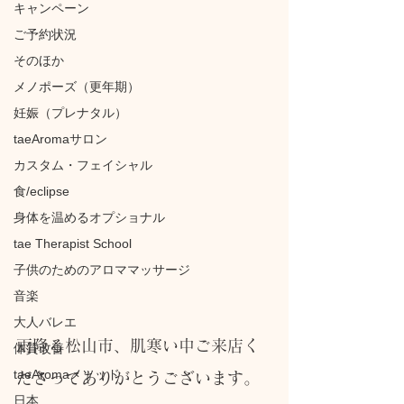
キャンペーン
ご予約状況
そのほか
メノポーズ（更年期）
妊娠（プレナタル）
taeAromaサロン
カスタム・フェイシャル
食/eclipse
身体を温めるオプショナル
tae Therapist School
子供のためのアロママッサージ
音楽
大人バレエ
雨降る松山市、肌寒い中ご来店く
体質改善
taeAromaメソッド
ださってありがとうございます。
日本