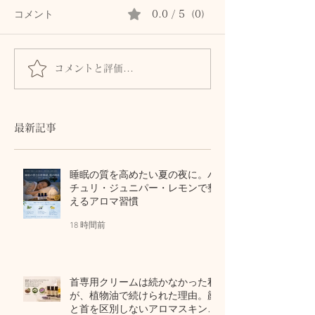
コメント
0.0 / 5（0）
コメントと評価...
首専用クリームは続かな
秋の肌は8月に
かった私が、植物油で続
る。猛暑の酸化
けられた理由。顔と首を
から守る植物油
区別しないアロマスキン
テラピー
最新記事
ケア
睡眠の質を高めたい夏の夜に。パ
チュリ・ジュニパー・レモンで整
えるアロマ習慣
18 時間前
首専用クリームは続かなかった私
が、植物油で続けられた理由。顔
と首を区別しないアロマスキンケ