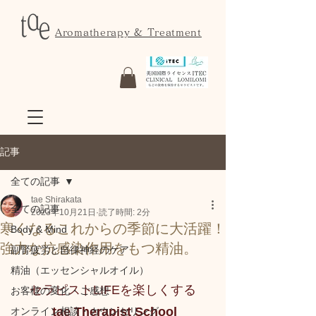
Aromatherapy & Treatment
記事
全ての記事
tae Shirakata
全ての記事
2023年10月21日
読了時間: 2分
寒くなるこれからの季節に大活躍！
Body & Mind
強力な抗感染作用をもつ精油。
副腎疲労と自律神経のケア
精油（エッセンシャルオイル）
セラピストLIFEを楽しくする
お客様の変化・ご感想
 tae Therapist School
オンライン相談・カウンセリング