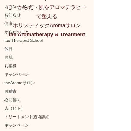
カウンセリング
心・からだ・肌をアロマテラピー
お知らせ
で整える
健康
ホリスティックAromaサロン
からだのこと
tae Aromatherapy & Treatment
tae Therapist School
休日
お肌
お客様
キャンペーン
taeAromaサロン
お稽古
心に響く
人（ヒト）
トリートメント施術詳細
キャンペーン