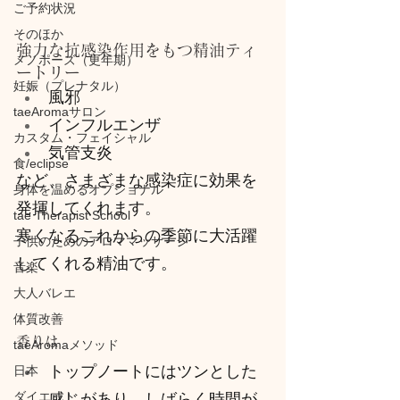
ご予約状況
そのほか
強力な抗感染作用をもつ精油ティ
メノポーズ（更年期）
ートリー
妊娠（プレナタル）
風邪
taeAromaサロン
インフルエンザ
カスタム・フェイシャル
気管支炎
食/eclipse
など、さまざまな感染症に効果を
身体を温めるオプショナル
発揮してくれます。
tae Therapist School
寒くなるこれからの季節に大活躍
子供のためのアロママッサージ
してくれる精油です。
音楽
大人バレエ
体質改善
香りは
taeAromaメソッド
トップノートにはツンとした
日本
ダイエット
感じがあり、しばらく時間が