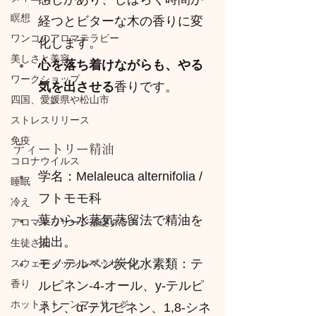
瞑想
経つとビターな木の香りに変
ワンコのアロマテラピー
化します。
美しさと美容
心を落ち着けながらも、やる
ワークショップ
気を出させる
香りです。
四国、愛媛県や松山市
ストレスリリース
免疫
ティートリー精油
コロナウイルス
学名：Melaleuca alternifolia /
睡眠
フトモモ科
冷え
葉から水蒸気蒸留法で精油を
アロママッサージ基礎クラス
抽出。
生徒さん
モノテルペン炭化水素類：テ
スウェディッシュマッサージ
香り
ルピネン-4-オール、y-テルピ
ホットストーンマッサージ
ネン、α-テルピネン、1,8-シネ