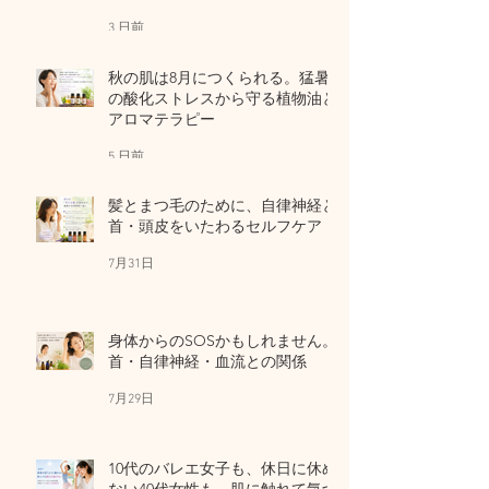
ア
3 日前
秋の肌は8月につくられる。猛暑
の酸化ストレスから守る植物油と
アロマテラピー
5 日前
髪とまつ毛のために、自律神経と
首・頭皮をいたわるセルフケア
7月31日
身体からのSOSかもしれません。
首・自律神経・血流との関係
7月29日
10代のバレエ女子も、休日に休め
ない40代女性も。肌に触れて気づ