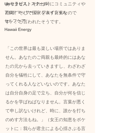
taeセラピストスクール
ありません。それは時にコミュニティや
アロママッサージ・フェイシャル
組織、そして国家を表す言葉なので
セルフケア
す。」と言われたそうです。
Hawaii Energy
「この世界は最も楽しい場所ではありま
せん。あなたのご両親も最終的にはあな
たの元から去っていきますし、わざわざ
自分を犠牲にして、あなたを無条件で守
ってくれる人などいないのです。あなた
は自分自身の足で立ち、自分が何を信じ
るかを学ばねばなりません。言葉が悪く
て申し訳ないけれど、時に、誰かを打ち
のめす方法もね。」（女王の知恵をポケ
ットに：我らが君主による心揺さぶる言