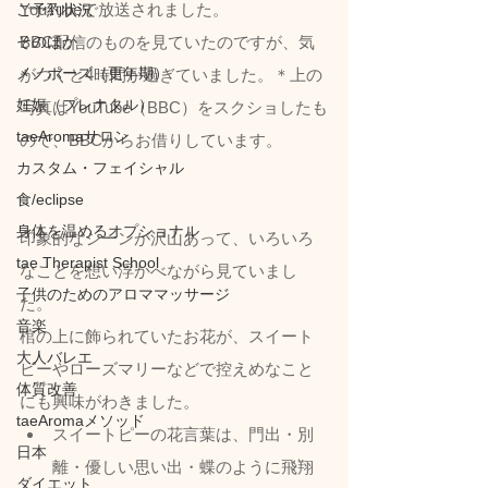
YouTubeで放送されました。
ご予約状況
そのほか
BBC配信のものを見ていたのですが、気
メノポーズ（更年期）
がつくと4時間が過ぎていました。＊上の
妊娠（プレナタル）
写真はYouTube（BBC）をスクショしたも
taeAromaサロン
ので、BBCからお借りしています。
カスタム・フェイシャル
食/eclipse
身体を温めるオプショナル
印象的なシーンが沢山あって、いろいろ
tae Therapist School
なことを想い浮かべながら見ていまし
子供のためのアロママッサージ
た。
音楽
棺の上に飾られていたお花が、スイート
大人バレエ
ピーやローズマリーなどで控えめなこと
体質改善
にも興味がわきました。
taeAromaメソッド
スイートピーの花言葉は、門出・別
日本
離・優しい思い出・蝶のように飛翔
ダイエット