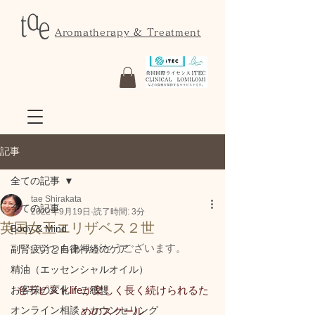
Aromatherapy & Treatment
記事
全ての記事
tae Shirakata
全ての記事
2022年9月19日
読了時間: 3分
英国女王エリザベス２世
Body & Mind
いつもありがとうございます。
副腎疲労と自律神経のケア
精油（エッセンシャルオイル）
お客様の変化・ご感想
セラピストlifeが楽しく長く続けられるた
オンライン相談・カウンセリング
めのスクール