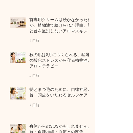
首専用クリームは続かなかった私
が、植物油で続けられた理由。顔
と首を区別しないアロマスキンケ
ア
2 日前
秋の肌は8月につくられる。猛暑
の酸化ストレスから守る植物油と
アロマテラピー
4 日前
髪とまつ毛のために、自律神経と
首・頭皮をいたわるセルフケア
7 日前
身体からのSOSかもしれません。
首・自律神経・血流との関係