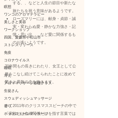
する、、などと人生の節目や新たな
瞑想
旅たちを祝う意味があるようです。
ワンコのアロマテラピー
ローズマリーには、献身・貞節・誠
美しさと美容
実・変わらぬ愛・静かな力強さ・記
ワークショップ
憶・思い出、、など愛に関係するも
四国、愛媛県や松山市
のが多いようです。
ストレスリリース
免疫
コロナウイルス
70年間もの長きにわたり、女王として公
睡眠
務をこなし続けてこられたことに改めて
冷え
驚きと畏敬の念を抱きます。
アロママッサージ基礎クラス
生徒さん
スウェディッシュマッサージ
さて2011年のクリスマススピーチの中で
香り
「家族とは血縁関係だけを指す言葉では
ホットストーンマッサージ