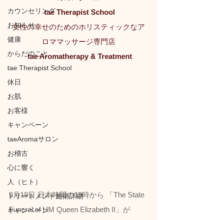
カウンセリング
tae Therapist School
お知らせ
女性の幸せのためのホリスティックなア
健康
ロママッサージ専門店
からだのこと
tae Aromatherapy & Treatment
tae Therapist School
休日
お肌
お客様
キャンペーン
taeAromaサロン
お稽古
心に響く
人（ヒト）
9月19日 日本時間の19時から 「The State 
トリートメント施術詳細
Funeral of HM Queen Elizabeth II」が
キャンペーン