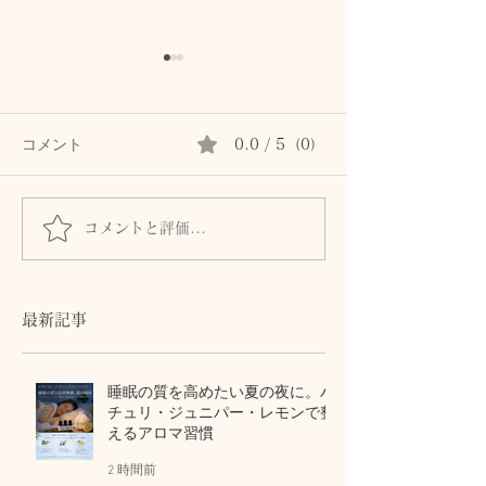
コメント
0.0 / 5（0）
コメントと評価...
お客様の沈黙が教えてく
「癒し」という
れたこと
少しずつ馴染ん
た、、その理由
最新記事
睡眠の質を高めたい夏の夜に。パ
チュリ・ジュニパー・レモンで整
えるアロマ習慣
2 時間前