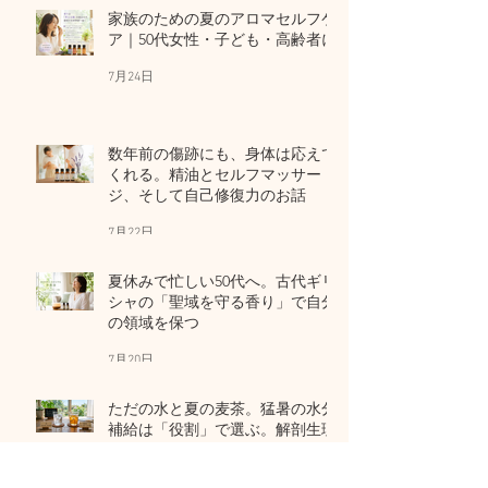
家族のための夏のアロマセルフケ
ア｜50代女性・子ども・高齢者に
7月24日
数年前の傷跡にも、身体は応えて
くれる。精油とセルフマッサー
ジ、そして自己修復力のお話
7月22日
夏休みで忙しい50代へ。古代ギリ
シャの「聖域を守る香り」で自分
の領域を保つ
7月20日
ただの水と夏の麦茶。猛暑の水分
補給は「役割」で選ぶ。解剖生理
学から考える夏のセルフケア