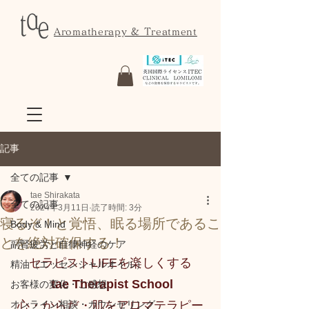
Aromatherapy & Treatment
記事
全ての記事
tae Shirakata
全ての記事
2024年3月11日
読了時間: 3分
寝るぞ！と覚悟、眠る場所であるこ
Body & Mind
とを絶対確保する！
副腎疲労と自律神経のケア
セラピストLIFEを楽しくする
精油（エッセンシャルオイル）
 tae Therapist School
お客様の変化・ご感想
オンライン相談・カウンセリング
心・からだ・肌をアロマテラピー