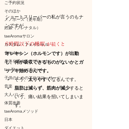
ご予約状況
そのほか
ショートスリーパーの私が言うのもナ
メノポーズ（更年期）
ンですが、
妊娠（プレナタル）
taeAromaサロン
6時間以下の睡眠 
が続くと
カスタム・フェイシャル
食/eclipse
オレキシン（ホルモンです）が出動
身体を温めるオプショナル
し、何か吸収できるものがないかとガ
tae Therapist School
ッツキ始めるんです。
子供のためのアロママッサージ
そう、
太りやすく
なるんです。
音楽
脂肪は減らず、筋肉が減少
すると
大人バレエ
いう、痛い結果を招いてしまいま
体質改善
す。
taeAromaメソッド
日本
ダイエット