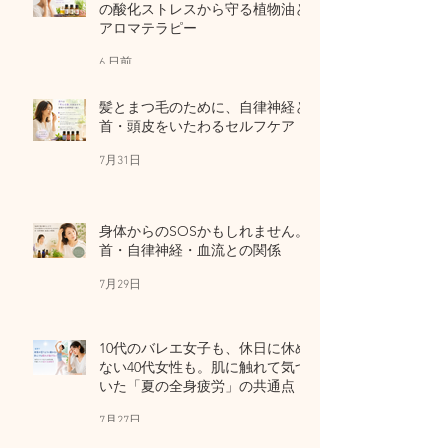
の酸化ストレスから守る植物油と
アロマテラピー
6 日前
髪とまつ毛のために、自律神経と
首・頭皮をいたわるセルフケア
7月31日
身体からのSOSかもしれません。
首・自律神経・血流との関係
7月29日
10代のバレエ女子も、休日に休め
ない40代女性も。肌に触れて気づ
いた「夏の全身疲労」の共通点
7月27日