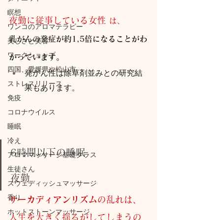
瞑想
夜勤に従事している女性 
は、
ワンコのアロマテラピー
乳がんの発症が約1,5倍になることがわ
美しさと美容
ワークショップ
かっています。
四国、愛媛県や松山市
発がん性は除草剤並みとの研究結
ストレスリリース
果もあります。
免疫
コロナウイルス
睡眠
冷え
6時間以下の睡眠
アロママッサージ基礎クラス
生徒さん
夜勤
スウェディッシュマッサージ
香り
サーカディアンリズム
の乱れは、
ホットストーンマッサージ
人生を大きく揺るがしてしまうの