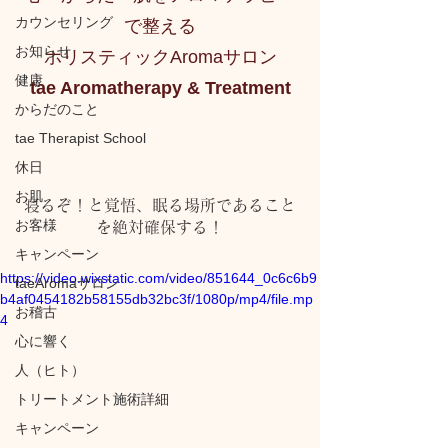
カウンセリング
で整える
お知らせ
ホリスティックAromaサロン
健康
tae Aromatherapy & Treatment
からだのこと
tae Therapist School
休日
お肌
寝るぞ！と覚悟、眠る場所であること
お客様
を絶対確保する！
キャンペーン
https://video.wixstatic.com/video/851644_0c6c6b9
taeAromaサロン
b4af0454182b58155db32bc3f/1080p/mp4/file.mp
お稽古
4
心に響く
人（ヒト）
トリートメント施術詳細
キャンペーン