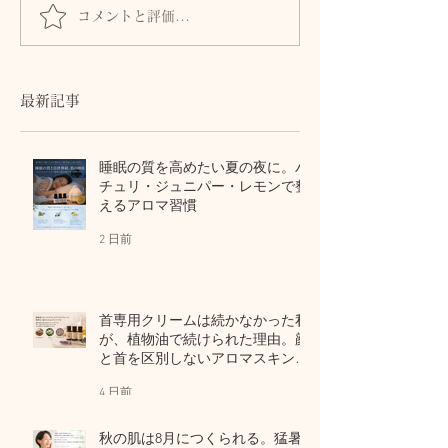
コメントと評価...
頑張った「副腎」をリセ
自力ケアの「死
ットする
解く
最新記事
睡眠の質を高めたい夏の夜に。パ
チュリ・ジュニパー・レモンで整
えるアロマ習慣
2 日前
首専用クリームは続かなかった私
が、植物油で続けられた理由。顔
と首を区別しないアロマスキンケ
ア
4 日前
秋の肌は8月につくられる。猛暑