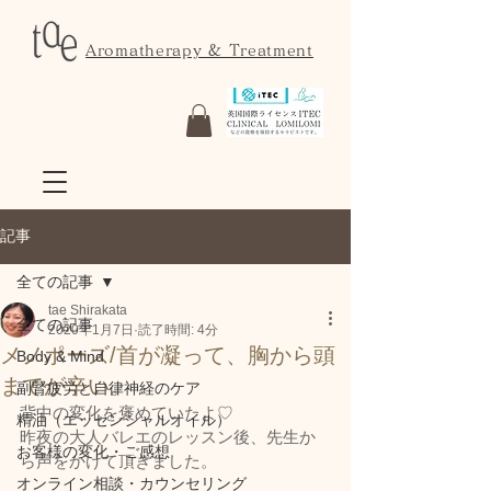
Aromatherapy & Treatment
記事
全ての記事
tae Shirakata
全ての記事
2020年1月7日
読了時間: 4分
メノポーズ/首が凝って、胸から頭
Body & Mind
までが辛い。
副腎疲労と自律神経のケア
背中の変化を褒めていたよ♡
精油（エッセンシャルオイル）
昨夜の大人バレエのレッスン後、先生か
お客様の変化・ご感想
ら声をかけて頂きました。
オンライン相談・カウンセリング