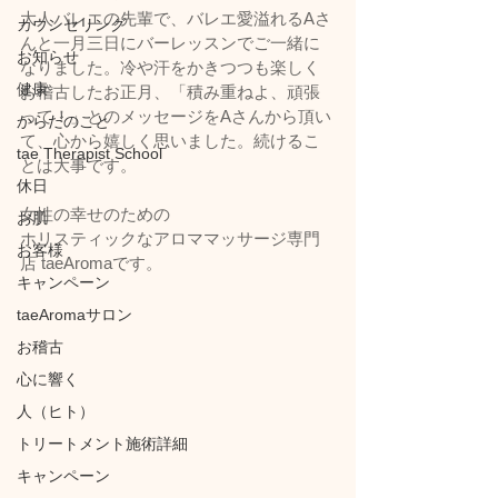
大人バレエの先輩で、バレエ愛溢れるAさ
カウンセリング
んと一月三日にバーレッスンでご一緒に
お知らせ
なりました。冷や汗をかきつつも楽しく
健康
お稽古したお正月、「積み重ねよ、頑張
って！」とのメッセージをAさんから頂い
からだのこと
て、心から嬉しく思いました。続けるこ
tae Therapist School
とは大事です。
休日
女性の幸せのための
お肌
ホリスティックなアロママッサージ専門
お客様
店 taeAromaです。
キャンペーン
taeAromaサロン
お稽古
心に響く
人（ヒト）
トリートメント施術詳細
キャンペーン