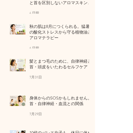
と首を区別しないアロマスキンケ
ア
4 日前
秋の肌は8月につくられる。猛暑
の酸化ストレスから守る植物油と
アロマテラピー
6 日前
髪とまつ毛のために、自律神経と
首・頭皮をいたわるセルフケア
7月31日
身体からのSOSかもしれません。
首・自律神経・血流との関係
7月29日
10代のバレエ女子も、休日に休め