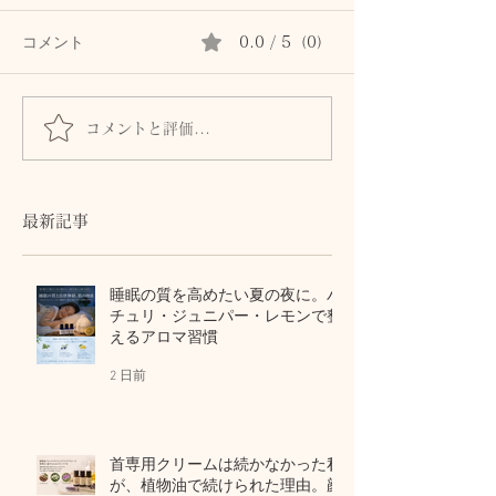
コメント
0.0 / 5（0）
コメントと評価...
首専用クリームは続かな
秋の肌は8月に
かった私が、植物油で続
る。猛暑の酸化
けられた理由。顔と首を
から守る植物油
区別しないアロマスキン
テラピー
最新記事
ケア
睡眠の質を高めたい夏の夜に。パ
チュリ・ジュニパー・レモンで整
えるアロマ習慣
2 日前
首専用クリームは続かなかった私
が、植物油で続けられた理由。顔