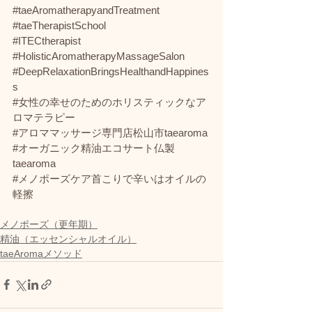
#taeAromatherapyandTreatment
#taeTherapistSchool
#ITECtherapist
#HolisticAromatherapyMassageSalon
#DeepRelaxationBringsHealthandHappines
s
#女性の幸せのためのホリスティックなア
ロマテラピー
#アロママッサージ専門店松山市taearoma
#オーガニック精油エコサート仏製
taearoma
#メノポーズケア首こりで辛いはオイルの
軽擦
メノポーズ（更年期）
精油（エッセンシャルオイル）
taeAromaメソッド