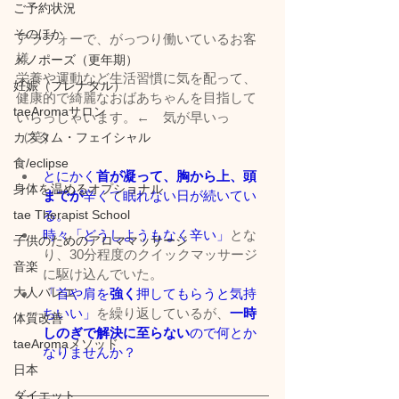
ご予約状況
そのほか
アラフォーで、がっつり働いているお客
様
メノポーズ（更年期）
栄養や運動など生活習慣に気を配って、
妊娠（プレナタル）
健康的で綺麗なおばあちゃんを目指して
taeAromaサロン
いらっしゃいます。←　気が早いっ
（笑）
カスタム・フェイシャル
食/eclipse
とにかく
首が凝って、胸から上、頭
身体を温めるオプショナル
までが
辛くて眠れない日が続いてい
tae Therapist School
る。
時々「どうしようもなく辛い」
とな
子供のためのアロママッサージ
り、30分程度のクイックマッサージ
音楽
に駆け込んでいた。
大人バレエ
「首や肩を
強く
押してもらうと気持
ちいい」
を繰り返しているが、
一時
体質改善
しのぎで解決に至らない
ので何とか
taeAromaメソッド
なりませんか？
日本
ダイエット