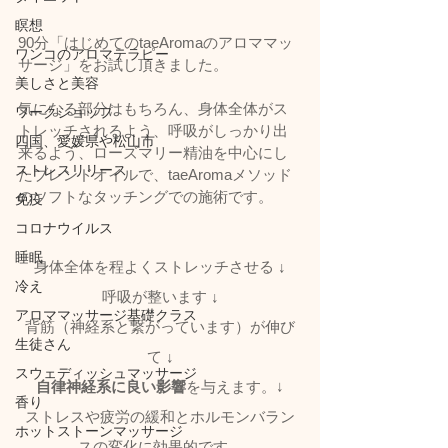
瞑想
90分「はじめてのtaeAromaのアロママッ
ワンコのアロマテラピー
サージ」をお試し頂きました。
美しさと美容
気になる部分はもちろん、身体全体がス
ワークショップ
トレッチされるよう、呼吸がしっかり出
四国、愛媛県や松山市
来るよう、ローズマリー精油を中心にし
ストレスリリース
たブレンドオイルで、taeAromaメソッド
のソフトなタッチングでの施術です。
免疫
コロナウイルス
睡眠
身体全体を程よくストレッチさせる 
↓
冷え
呼吸が整います 
↓
アロママッサージ基礎クラス
背筋（神経系と繋がっています）が伸び
生徒さん
て
 ↓
スウェディッシュマッサージ
自律神経系に良い影響
を与えます。↓
香り
ストレスや疲労の緩和とホルモンバラン
ホットストーンマッサージ
スの変化に効果的です。