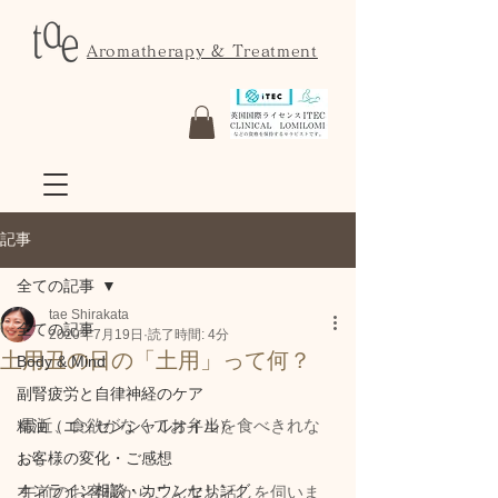
Aromatherapy & Treatment
記事
全ての記事
tae Shirakata
全ての記事
2020年7月19日
読了時間: 4分
土用丑の日の「土用」って何？
Body & Mind
副腎疲労と自律神経のケア
最近、食欲がなくてお弁当を食べきれな
精油（エッセンシャルオイル）
お客様の変化・ご感想
い。
オンライン相談・カウンセリング
午前のお客様からこんなお話しを伺いま