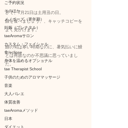
ご予約状況
そのほか
さて、7月21日は土用丑の日。
メノポーズ（更年期）
鰻を食べましょう、、キャッチコピーを
妊娠（プレナタル）
よく見かけます。
taeAromaサロン
カスタム・フェイシャル
鰻の旬は寒い時期なのに、暑気払いに鰻
食/eclipse
とは何故なのか不思議に思っていまし
身体を温めるオプショナル
た。
tae Therapist School
子供のためのアロママッサージ
音楽
大人バレエ
体質改善
taeAromaメソッド
日本
ダイエット