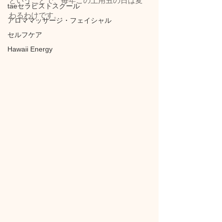
ということで、
毎年この土用丑の日は変
taeセラピストスクール
わる
わけです。
アロママッサージ・フェイシャル
セルフケア
Hawaii Energy