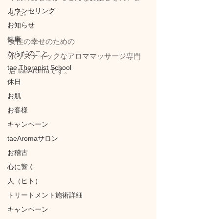
カウンセリング
した。
お知らせ
健康
女性の幸せのための
からだのこと
ホリスティックなアロママッサージ専門
tae Therapist School
店 taeAromaです。
休日
お肌
お客様
キャンペーン
taeAromaサロン
お稽古
心に響く
人（ヒト）
トリートメント施術詳細
キャンペーン