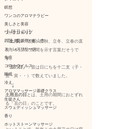
瞑想
ワンコのアロマテラピー
美しさと美容
土用丑の日
ワークショップ
四国、愛媛県や松山市
「土用」
：立夏、立秋、立冬、立春の直
ストレスリリース
前１８日間の期間を示す言葉だそうで
免疫
す。
コロナウイルス
「丑の日」
：昔は日にちを十二支（子・
睡眠
丑・寅・・）で数えていました。
冷え
　↓
アロママッサージ基礎クラス
土用丑の日
とは、
土用の期間におとずれ
生徒さん
る「丑の日」のこと
です。
スウェディッシュマッサージ
香り
ホットストーンマッサージ