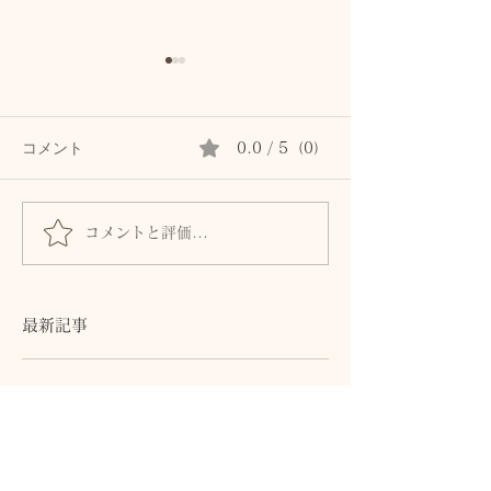
コメント
0.0 / 5（0）
コメントと評価...
髪とまつ毛のために、自
身体からのSOS
律神経と首・頭皮をいた
ません。首・自
わるセルフケア
血流との関係
最新記事
睡眠の質を高めたい夏の夜に。パ
チュリ・ジュニパー・レモンで整
えるアロマ習慣
1 日前