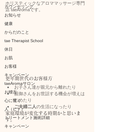
ホリスティックなアロママッサージ専門
カウンセリング
店 taeAromaです。
お知らせ
健康
からだのこと
tae Therapist School
休日
お肌
お客様
キャンペーン
更年期世代のお客様方
taeAromaサロン
お子さん達が親元から離れたり
お稽古
親御さんをお世話する機会が増えは
じめたり
心に響く
ご夫婦二人
の生活になったり
人（ヒト）
家庭環境が変化する時期かと思いま
トリートメント施術詳細
す。
キャンペーン