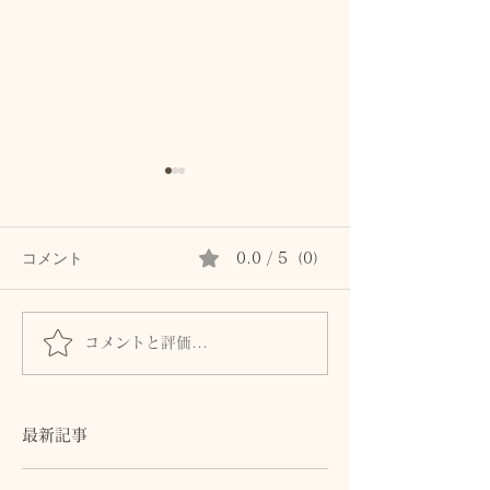
コメント
0.0 / 5（0）
コメントと評価...
「納得しました」 疑い
【50代の正解】
から笑顔に変わった、ご
い」はもう卒業
主人様のあの日
最新記事