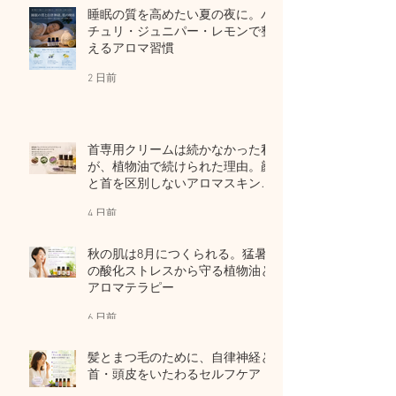
睡眠の質を高めたい夏の夜に。パ
チュリ・ジュニパー・レモンで整
えるアロマ習慣
2 日前
首専用クリームは続かなかった私
が、植物油で続けられた理由。顔
と首を区別しないアロマスキンケ
ア
4 日前
秋の肌は8月につくられる。猛暑
の酸化ストレスから守る植物油と
アロマテラピー
6 日前
髪とまつ毛のために、自律神経と
首・頭皮をいたわるセルフケア