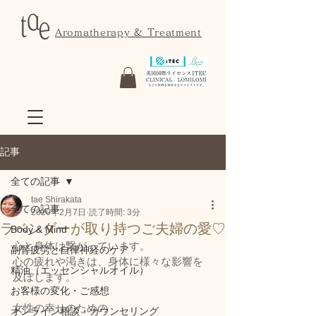
Aromatherapy & Treatment
記事
全ての記事
tae Shirakata
全ての記事
2020年2月7日
読了時間: 3分
ラベンダーが取り持つご夫婦の愛♡
Body & Mind
心と身体は繋がっています。
副腎疲労と自律神経のケア
心の疲れや渇きは、身体に様々な影響を
精油（エッセンシャルオイル）
及ぼします。
お客様の変化・ご感想
女性の幸せのための
オンライン相談・カウンセリング