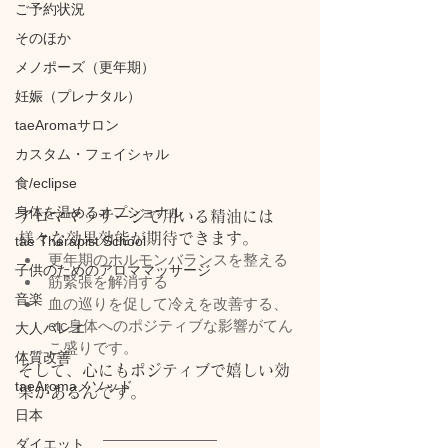
ご予約状況
そのほか
メノポーズ（更年期）
妊娠（プレナタル）
taeAromaサロン
カスタム・フェイシャル
食/eclipse
身体を温めるオプショナル
アロママッサージで用いる精油には
様々な効果効能が期待できます。
tae Therapist School
更年期のホルモンバランスを整える
子供のためのアロママッサージ
筋緊張を解消する
音楽
血の巡りを促して冷えを改善する、
etc身体へのポジティブな影響がてん
大人バレエ
こ盛りです。
体質改善
そして、心にもポジティブで嬉しい効
taeAromaメソッド
果があるんです。
日本
ダイエット