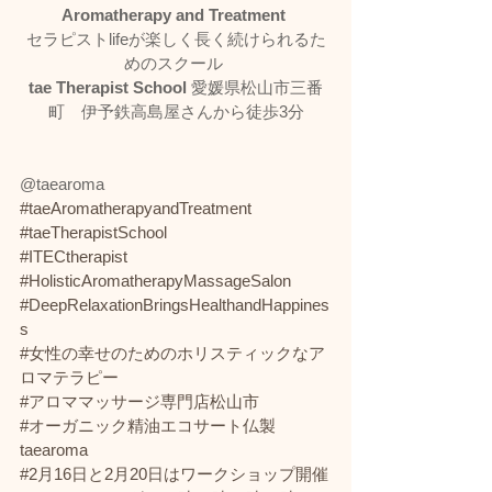
Aromatherapy and Treatment
セラピストlifeが楽しく長く続けられるた
めのスクール 
tae Therapist School
 愛媛県松山市三番
町　伊予鉄高島屋さんから徒歩3分
@taearoma
#taeAromatherapyandTreatment
#taeTherapistSchool
#ITECtherapist
#HolisticAromatherapyMassageSalon
#DeepRelaxationBringsHealthandHappines
s
#女性の幸せのためのホリスティックなア
ロマテラピー
#アロママッサージ専門店松山市
#オーガニック精油エコサート仏製
taearoma
#2月16日と2月20日はワークショップ開催