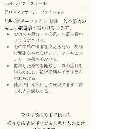
taeセラピストスクール
アロママッサージ・フェイシャル
セルフケア
ラベンダーファイン 精油＝芳香植物の
救急薬と言われています。
Hawaii Energy
心持ちや気分（＝心気）を落ち着か
せて安定させる。
心の中核の働きを支えるため、神経
の緊張をやわらげ、パニックやヒス
テリーを落ち着かせる。
鬱積した感情を開放し、気の流れを
滑らかにし、欲求不満やイライラを
やわらげる。
他人の目を気にして表現できずに苦
しむ人を解放する。
香りは
瞬間
で脳に伝わり
様々な感情を呼び覚まし私たちの助け