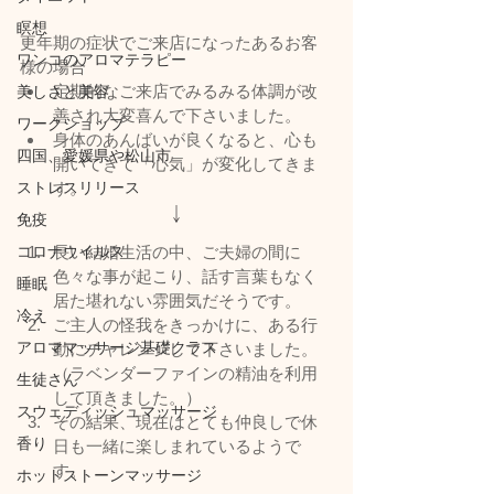
瞑想
更年期の症状でご来店になったあるお客
ワンコのアロマテラピー
様の場合
定期的なご来店でみるみる体調が改
美しさと美容
善され大変喜んで下さいました。
ワークショップ
身体のあんばいが良くなると、心も
四国、愛媛県や松山市
開いてきて「心気」が変化してきま
ストレスリリース
す。
↓
免疫
コロナウイルス
長い結婚生活の中、ご夫婦の間に
色々な事が起こり、話す言葉もなく
睡眠
居た堪れない雰囲気だそうです。
冷え
ご主人の怪我をきっかけに、ある行
アロママッサージ基礎クラス
動にチャレンジして下さいました。
（ラベンダーファインの精油を利用
生徒さん
して頂きました。）
スウェディッシュマッサージ
その結果、現在はとても仲良しで休
香り
日も一緒に楽しまれているようで
す。
ホットストーンマッサージ