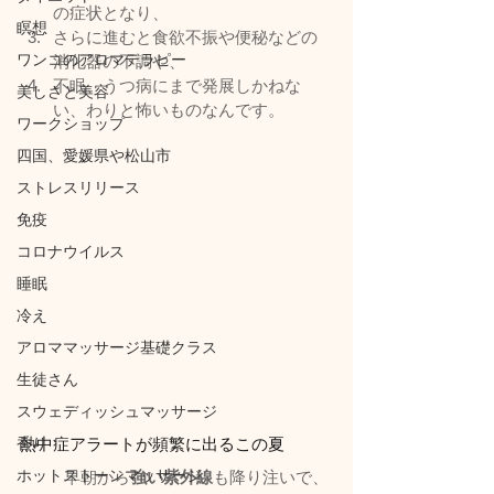
の症状となり、
瞑想
さらに進むと食欲不振や便秘などの
ワンコのアロマテラピー
消化器の不調や、
不眠、うつ病にまで発展しかねな
美しさと美容
い、わりと怖いものなんです。
ワークショップ
四国、愛媛県や松山市
ストレスリリース
免疫
コロナウイルス
睡眠
冷え
アロママッサージ基礎クラス
生徒さん
スウェディッシュマッサージ
香り
熱中症アラートが頻繁に出るこの夏
ホットストーンマッサージ
早朝から
強い紫外線
も降り注いで、