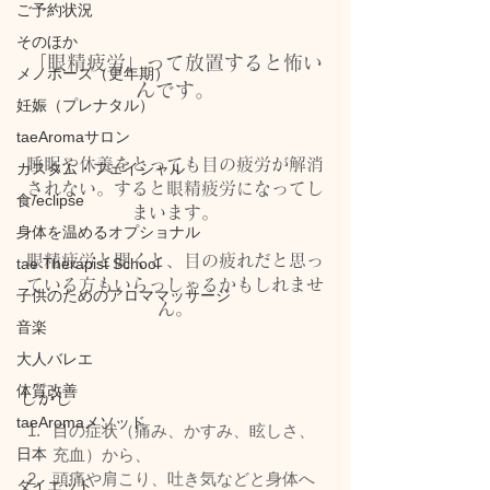
ご予約状況
そのほか
「眼精疲労」って放置すると怖い
メノポーズ（更年期）
んです。
妊娠（プレナタル）
taeAromaサロン
睡眠や休養をとっても目の疲労が解消
カスタム・フェイシャル
されない。すると眼精疲労になってし
食/eclipse
まいます。
身体を温めるオプショナル
眼精疲労と聞くと、目の疲れだと思っ
tae Therapist School
ている方もいらっしゃるかもしれませ
子供のためのアロママッサージ
ん。
音楽
大人バレエ
体質改善
しかし
taeAromaメソッド
目の症状（痛み、かすみ、眩しさ、
日本
充血）から、
頭痛や肩こり、吐き気などと身体へ
ダイエット