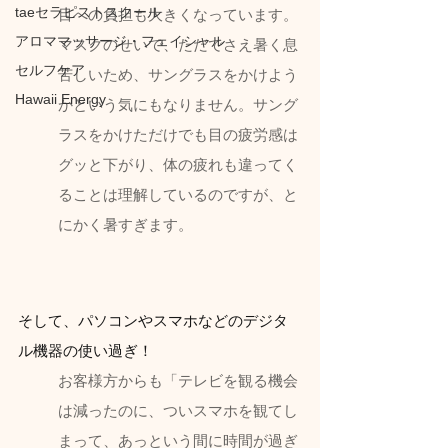
taeセラピストスクール
目への負担も大きくなっています。
アロママッサージ・フェイシャル
マスクのせいで、ただでさえ暑く息
セルフケア
苦しいため、サングラスをかけよう
Hawaii Energy
かという気にもなりません。サング
ラスをかけただけでも目の疲労感は
グッと下がり、体の疲れも違ってく
ることは理解しているのですが、と
にかく暑すぎます。
そして、パソコンやスマホなどのデジタ
ル機器の使い過ぎ！
お客様方からも「テレビを観る機会
は減ったのに、ついスマホを観てし
まって、あっという間に時間が過ぎ