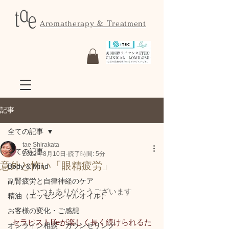
Aromatherapy & Treatment
記事
全ての記事
tae Shirakata
全ての記事
2022年8月10日
読了時間: 5分
意外と怖い「眼精疲労」
Body & Mind
副腎疲労と自律神経のケア
いつもありがとうございます
精油（エッセンシャルオイル）
お客様の変化・ご感想
セラピストlifeが楽しく長く続けられるた
オンライン相談・カウンセリング