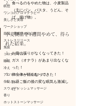
食べるのをやめた物は、小麦製品
瞑想
（主にパン、パスタ、うどん、そ
ワンコのアロマテラピー
ば、揚げ物）。
美しさと美容
ワークショップ
四国、愛媛県や松山市
小麦製品を1週間やめて、得ら
ストレスリリース
れた結果。
免疫
お腹の張りがなくなってきた！
コロナウイルス
ガス（オナラ）があまり出なくな
睡眠
った！
冷え
体全体が軽くなってきた！
アロママッサージ基礎クラス
生徒さん
お昼ご飯の後の変な眠気も激減し
スウェディッシュマッサージ
た！
香り
ホットストーンマッサージ