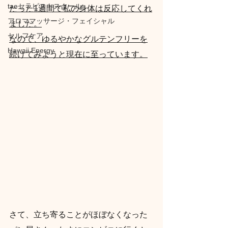
taeセラピストスクール
たった1週間で私の身体は反応してくれ
アロママッサージ・フェイシャル
ました。
セルフケア
なので、ゆるやかなグルテンフリーを
Hawaii Energy
続けてみようと現在に至っています。
さて、立ち寄ることがほぼなくなった