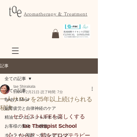
Aromatherapy & Treatment
記事
全ての記事
tae Shirakata
全ての記事
2024年2月21日
読了時間: 7分
一人サロンを25年以上続けられる
Body & Mind
秘訣
副腎疲労と自律神経のケア
セラピストLIFEを楽しくする
精油（エッセンシャルオイル）
 tae Therapist School
お客様の変化・ご感想
オンライン相談・カウンセリング
心・からだ・肌をアロマテラピー