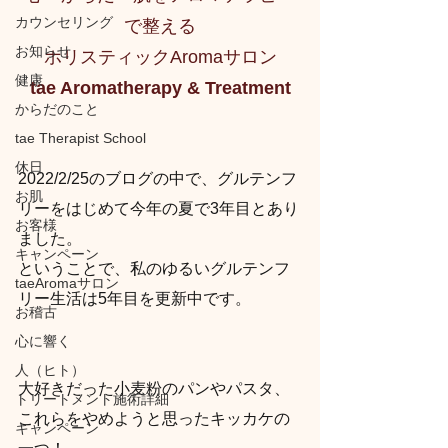
カウンセリング
で整える
お知らせ
ホリスティックAromaサロン
健康
tae Aromatherapy & Treatment
からだのこと
tae Therapist School
休日
2022/2/25のブログの中で、グルテンフ
お肌
リーをはじめて今年の夏で3年目とあり
お客様
ました。
キャンペーン
ということで、私のゆるいグルテンフ
taeAromaサロン
リー生活は5年目を更新中です。
お稽古
心に響く
人（ヒト）
大好きだった小麦粉のパンやパスタ、
トリートメント施術詳細
これらをやめようと思ったキッカケの
キャンペーン