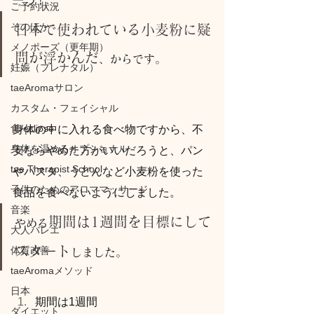
一つ！
ご予約状況
そのほか
日本で使われている小麦粉に疑
メノポーズ（更年期）
問が浮かんだ
、からです。
妊娠（プレナタル）
taeAromaサロン
カスタム・フェイシャル
食/eclipse
身体の中に入れる食べ物ですから、不
身体を温めるオプショナル
安ならやめた方がいいだろうと、パン
tae Therapist School
やパスタ、うどんなど小麦粉を使った
子供のためのアロママッサージ
食品を食べないようにしました。
音楽
期間は1週間を目標にして
やめる
大人バレエ
スタート
体質改善
しました。
taeAromaメソッド
日本
期間は1週間
ダイエット