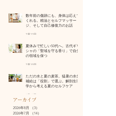
数年前の傷跡にも、身体は応えて
くれる。精油とセルフマッサー
ジ、そして自己修復力のお話
7月22日
夏休みで忙しい50代へ。古代ギリ
シャの「聖域を守る香り」で自分
の領域を保つ
7月20日
ただの水と夏の麦茶。猛暑の水分
補給は「役割」で選ぶ。解剖生理
学から考える夏のセルフケア
7月17日
アーカイブ
2026年8月
（3）
3件の記事
2026年7月
（14）
14件の記事