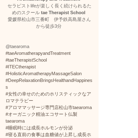
セラピストlifeが楽しく長く続けられるた
めのスクール 
tae Therapist School
愛媛県松山市三番町　伊予鉄高島屋さん
から徒歩3分 
@taearoma
#taeAromatherapyandTreatment
#taeTherapistSchool
#ITECtherapist
#HolisticAromatherapyMassageSalon
#DeepRelaxationBringsHealthandHappines
s
#女性の幸せのためのホリスティックなア
ロマテラピー
#アロママッサージ専門店松山市taearoma
#オーガニック精油エコサート仏製
taearoma
#睡眠時には成長ホルモンが分泌
#寝る直前の食事は血糖値が上昇し成長ホ