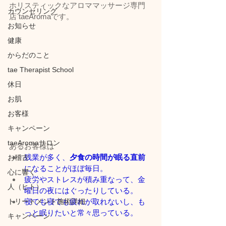
ホリスティックなアロママッサージ専門
カウンセリング
店 taeAromaです。
お知らせ
健康
からだのこと
tae Therapist School
休日
お肌
お客様
キャンペーン
taeAromaサロン
あるお客様は
残業が多く、
夕食の時間が眠る直前
お稽古
になることがほぼ毎日。
心に響く
疲労やストレスが積み重なって、金
人（ヒト）
曜日の夜にはぐったりしている。
トリートメント施術詳細
寝ても寝ても疲れが取れないし、も
っと眠りたいと常々思っている。
キャンペーン