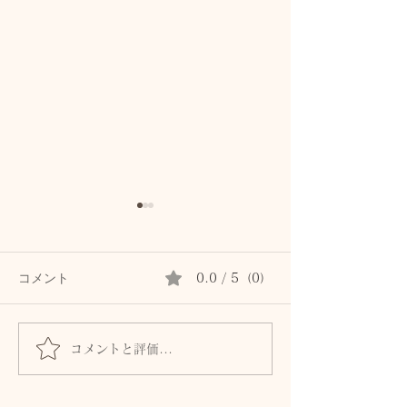
コメント
0.0 / 5（0）
コメントと評価...
首専用クリームは続かな
秋の肌は8月に
かった私が、植物油で続
る。猛暑の酸化
けられた理由。顔と首を
から守る植物油