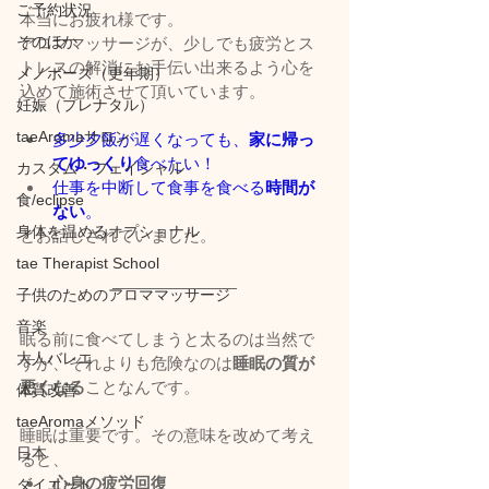
ご予約状況
本当にお疲れ様です。
そのほか
アロママッサージが、少しでも疲労とス
トレスの解消にお手伝い出来るよう心を
メノポーズ（更年期）
込めて施術させて頂いています。
妊娠（プレナタル）
taeAromaサロン
多少夕飯が遅くなっても、
家に帰っ
てゆっくり
食べたい！
カスタム・フェイシャル
仕事を中断して食事を食べる
時間が
食/eclipse
ない
。
身体を温めるオプショナル
とお話しされていました。
tae Therapist School
子供のためのアロママッサージ
音楽
眠る前に食べてしまうと太るのは当然で
大人バレエ
すが、それよりも危険なのは
睡眠の質が
悪くなる
ことなんです。
体質改善
taeAromaメソッド
睡眠は重要です。その意味を改めて考え
日本
ると、
心身の疲労回復
ダイエット