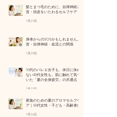
髪とまつ毛のために、自律神経と
首・頭皮をいたわるセルフケア
7月31日
身体からのSOSかもしれません。
首・自律神経・血流との関係
7月29日
10代のバレエ女子も、休日に休め
ない40代女性も。肌に触れて気づ
いた「夏の全身疲労」の共通点
7月27日
家族のための夏のアロマセルフケ
ア｜50代女性・子ども・高齢者に
7月24日