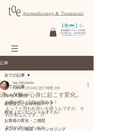
Aromatherapy & Treatment
記事
全ての記事
tae Shirakata
全ての記事
2020年1月14日
読了時間: 3分
遅い夕飯が心身に起こす変化。
Body & Mind
お腹が空いて目が覚める！
副腎疲労と自律神経のケア
えっ？と思われ笑いを誘うんですが、そ
精油（エッセンシャルオイル）
れが私なんです。汗
お客様の変化・ご感想
女性の幸せのための
オンライン相談・カウンセリング