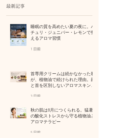
区別しないアロマスキン
テラピー
最新記事
ケア
睡眠の質を高めたい夏の夜に。パ
チュリ・ジュニパー・レモンで整
えるアロマ習慣
1 日前
首専用クリームは続かなかった私
が、植物油で続けられた理由。顔
と首を区別しないアロマスキンケ
ア
3 日前
秋の肌は8月につくられる。猛暑
の酸化ストレスから守る植物油と
アロマテラピー
5 日前