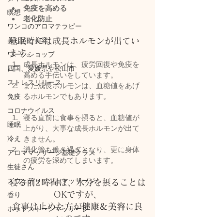
免疫を高める
瞑想
老化防止
ワンコのアロマテラピー
美しさと美容
睡眠時には成長ホルモンが出てい
ます。
ワークショップ
成長ホルモンは、疲労回復や免疫を
四国、愛媛県や松山市
高める手伝いをしています。
ストレスリリース
また成長ホルモンは、血糖値をあげ
るホルモンでもあります。
免疫
コロナウイルス
寝る直前に食事を摂ると、血糖値が
睡眠
上がり、大事な成長ホルモンが出て
冷え
きません。
消化管も働き過ぎとなり、更に身体
アロママッサージ基礎クラス
の疲労を深めてしまいます。
生徒さん
スウェディッシュマッサージ
寝る前2時間は、水分を摂ることは
OKですが、
香り
食事は止めた方が
健康＆美容
に良
ホットストーンマッサージ