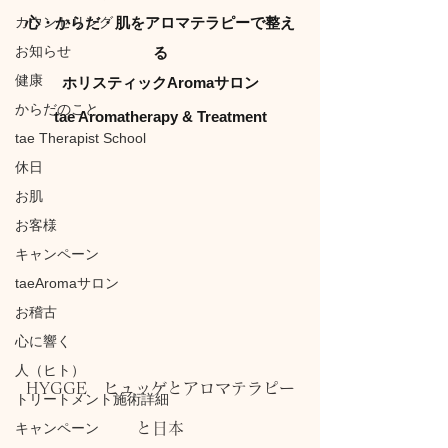
カウンセリング
心・からだ・肌をアロマテラピーで整え
お知らせ
る
健康
ホリスティックAromaサロン
からだのこと
tae Aromatherapy & Treatment
tae Therapist School
休日
お肌
お客様
キャンペーン
taeAromaサロン
お稽古
心に響く
人（ヒト）
HYGGE　ヒュッゲとアロマテラピー
トリートメント施術詳細
キャンペーン
と日本