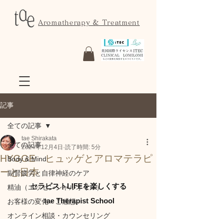
Aromatherapy & Treatment
記事
全ての記事
tae Shirakata
全ての記事
2024年12月4日
読了時間: 5分
HYGGE ヒュッゲとアロマテラピ
Body & Mind
ーと日本
副腎疲労と自律神経のケア
セラピストLIFEを楽しくする
精油（エッセンシャルオイル）
 tae Therapist School
お客様の変化・ご感想
オンライン相談・カウンセリング