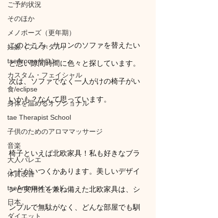
ご予約状況
そのほか
メノポーズ（更年期）
このところ、サロンのソファを替えたい
妊娠（プレナタル）
taeAromaサロン
と思い隙間時間に色々と探しています。
カスタム・フェイシャル
次は、ソファでなく一人がけの椅子がい
食/eclipse
いかも？なんて思っています。
身体を温めるオプショナル
tae Therapist School
子供のためのアロママッサージ
音楽
椅子といえば北欧家具！私も好きなブラ
大人バレエ
ンドがいつくかあります。美しいデザイ
体質改善
taeAromaメソッド
ンと実用性を兼ね備えた北欧家具は、シ
日本
ンプルで無駄がなく、どんな部屋でも馴
ダイエット