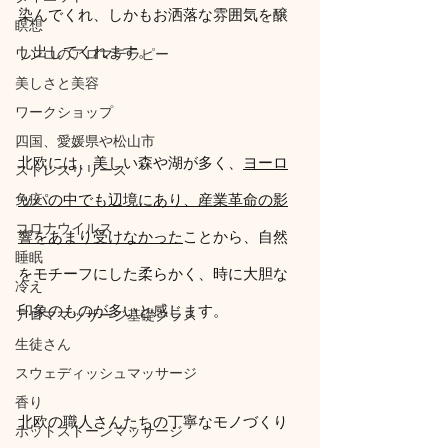
染んでくれ、しかもお洒落な雰囲気を醸
瞑想
し出してくれます。
ワンコのアロマテラピー
美しさと美容
ワークショップ
四国、愛媛県や松山市
北欧には、美しい森や湖が多く、
ヨーロ
ストレスリリース
免疫
ッパの中でも辺境にあり、産業革命の影
コロナウイルス
響をあまり受けなかった
ことから、自然
睡眠
をモチーフにした柔らかく、時に大胆な
冷え
印象のものが多いと感じます。
アロママッサージ基礎クラス
生徒さん
スウェディッシュマッサージ
香り
北欧の職人さんたちの丁寧なモノづくり
ホットストーンマッサージ