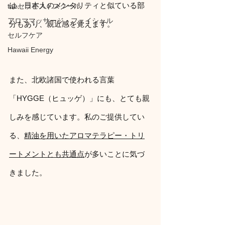
は、日本人のメンタリティと似ている部
taeセラピストスクール
アロママッサージ・フェイシャル
分もあり、親近感を覚えます。
セルフケア
Hawaii Energy
また、北欧諸国で使われる言葉
「HYGGE（ヒュッゲ）」にも、とても親
しみを感じています。私のご提供してい
る、
精油を用いたアロマテラピー・トリ
ートメントとも共通点
が多いことに気づ
きました。