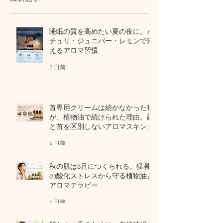
睡眠の質を高めたい夏の夜に。パ
チュリ・ジュニパー・レモンで整
えるアロマ習慣
2 日前
首専用クリームは続かなかった私
が、植物油で続けられた理由。顔
と首を区別しないアロマスキンケ
ア
4 日前
秋の肌は8月につくられる。猛暑
の酸化ストレスから守る植物油と
アロマテラピー
6 日前