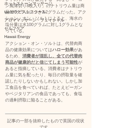
ホットストーンマッサージ
ン風薄切り8枚入り」のナトリウム量は商
taeセラピストスクール
品100グラムにつき3.2グラムだった。アク
ション・オン・ソルトによると、海水の
アロママッサージ・フェイシャル
塩分量は水100グラムに対し1グラムとな
セルフケア
っている。
Hawaii Energy
アクション・オン・ソルトは、代替肉商
品の健康効果については
ハロー効果
があ
るため、
消費者が混乱し、全ての代替肉
商品が健康的だと信じてしまう可能性
が
あると指摘している。消費者はナトリウ
ム量に気を配ったり、毎日の摂取量を確
認したりしないかもしれない。しかし加
工食品を食べていれば、たとえビーガン
やベジタリアンの食品であっても、食塩
の過剰摂取に陥ることがある。
記事の一部を抜粋したもので英国の現状
です。