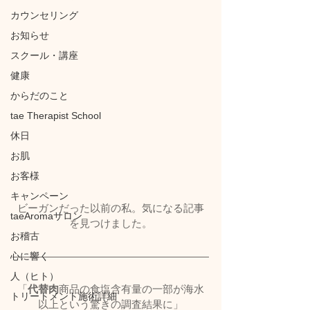
カウンセリング
お知らせ
スクール・講座
健康
からだのこと
tae Therapist School
休日
お肌
お客様
キャンペーン
ビーガンだった以前の私。気になる記事
taeAromaサロン
を見つけました。
お稽古
心に響く
人（ヒト）
「
代替肉
商品の食塩含有量の一部が海水
トリートメント施術詳細
以上という驚きの調査結果に」