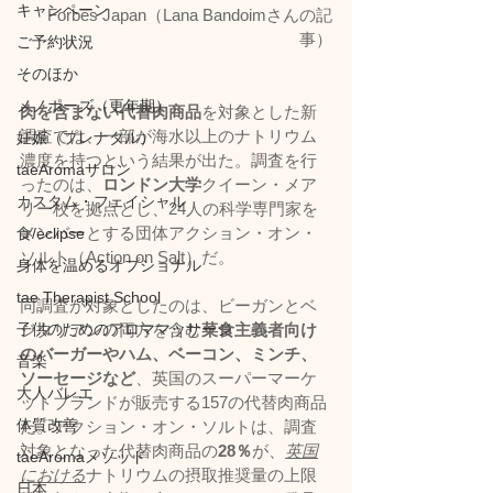
キャンペーン
Forbes Japan（Lana Bandoimさんの記
事）
ご予約状況
そのほか
メノポーズ（更年期）
肉を含まない代替肉商品
を対象とした新
調査では、一部が海水以上のナトリウム
妊娠（プレナタル）
濃度を持つという結果が出た。調査を行
taeAromaサロン
ったのは、
ロンドン大学
クイーン・メア
カスタム・フェイシャル
リー校を拠点とし、24人の科学専門家を
メンバーとする団体アクション・オン・
食/eclipse
ソルト（Action on Salt）だ。
身体を温めるオプショナル
tae Therapist School
同調査が対象としたのは、ビーガンとベ
子供のためのアロママッサージ
ジタリアンの両方を含む
菜食主義者向け
のバーガーやハム、ベーコン、ミンチ、
音楽
ソーセージなど
、英国のスーパーマーケ
大人バレエ
ットブランドが販売する157の代替肉商品
体質改善
だ。アクション・オン・ソルトは、調査
対象となった代替肉商品の
28％
が、
英国
taeAromaメソッド
における
ナトリウムの摂取推奨量の上限
日本