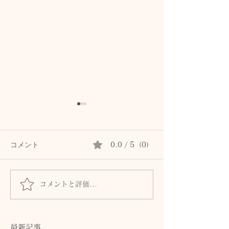
コメント
0.0 / 5（0）
コメントと評価...
髪とまつ毛のために、自
身体からのSOS
律神経と首・頭皮をいた
ません。首・自
わるセルフケア
血流との関係
最新記事