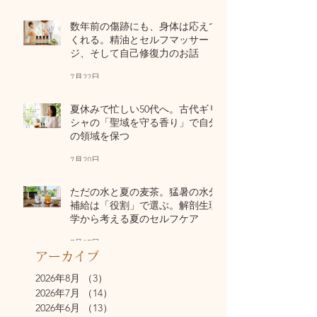
数年前の傷跡にも、身体は応えて
くれる。精油とセルフマッサー
ジ、そして自己修復力のお話
7月22日
夏休みで忙しい50代へ。古代ギリ
シャの「聖域を守る香り」で自分
の領域を保つ
7月20日
ただの水と夏の麦茶。猛暑の水分
補給は「役割」で選ぶ。解剖生理
学から考える夏のセルフケア
7月17日
アーカイブ
2026年8月
（3）
3件の記事
2026年7月
（14）
14件の記事
2026年6月
（13）
13件の記事