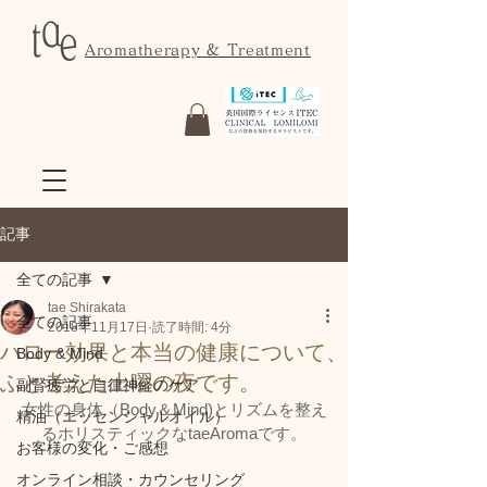
Aromatherapy & Treatment
記事
全ての記事
tae Shirakata
全ての記事
2018年11月17日
読了時間: 4分
ハロー効果と本当の健康について、
Body & Mind
ふと考えた土曜の夜です。
副腎疲労と自律神経のケア
女性の身体（Body＆Mind)とリズムを整え
精油（エッセンシャルオイル）
るホリスティックなtaeAromaです。
お客様の変化・ご感想
オンライン相談・カウンセリング