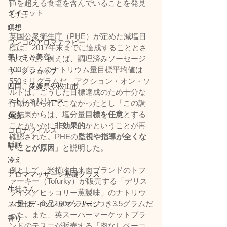
値を超える食塩を含んでいることを発見
ダイエット
した。
瞑想
英国公衆衛生庁（PHE）が定めた減塩目
ワンコのアロマテラピー
標は、2017年末までに達成することとさ
美しさと美容
れていた。例えば、調理済みソーセージ
100グラムのナトリウム量目標平均値は
ワークショップ
550ミリグラムだ。アクション・オン・ソ
四国、愛媛県や松山市
ルトは、こうした目標達成のため十分な
ストレスリリース
行動が取られてこなかったとし「この調
査結果からは、塩分量
目標を任意
とする
免疫
ことがいかに
非効果的
かということが再
コロナウイルス
確認された。PHEの
監視や指導が全くな
睡眠
いことが原因
」と説明した。
冷え
例として、米植物由来肉ブランドのトフ
アロママッサージ基礎クラス
ァーキー（Tofurky）が販売する「デリス
生徒さん
ライス／ヒッコリー薫製味」のナトリウ
ム量は、商品100グラムにつき3.5グラムだ
スウェディッシュマッサージ
った。また、英スーパーマーケットブラ
香り
ンドのテスコが販売する「肉なしベーコ