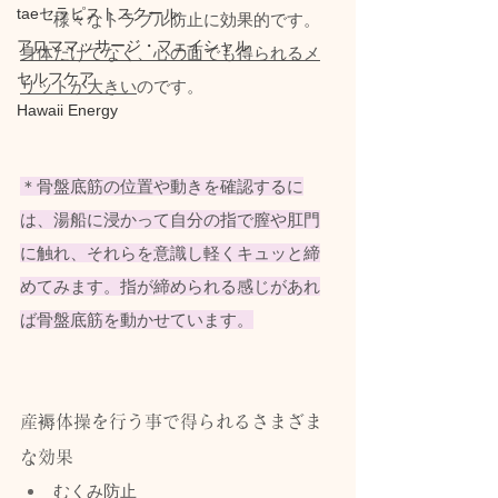
taeセラピストスクール
様々なトラブル防止に効果的です。
アロママッサージ・フェイシャル
身体だけでなく、心の面でも得られるメ
セルフケア
リットが大きい
のです。
Hawaii Energy
＊骨盤底筋の位置や動きを確認するに
は、湯船に浸かって自分の指で膣や肛門
に触れ、それらを意識し軽くキュッと締
めてみます。指が締められる感じがあれ
ば骨盤底筋を動かせています。
産褥体操を行う事で得られるさまざま
な効果
むくみ防止