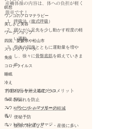
産褥体操の内容は、体への負担が軽く
瞑想
簡単です！
ワンコのアロマテラピー
呼吸法（
腹式呼吸
）
美しさと美容
寝ながら足先を少し動かす程度の軽
ワークショップ
い運動
四国、愛媛県や松山市
母体の回復とともに運動量を増や
ストレスリリース
し、徐々に
骨盤底筋
を鍛えていきま
免疫
す。
コロナウイルス
睡眠
冷え
アロママッサージ基礎クラス
骨盤底筋を鍛えることのメリット
生徒さん
尿漏れを防止
スウェディッシュマッサージ
マタニティーブルーの軽減
香り
便秘予防
ホットストーンマッサージ
腰痛の軽減など・・・産後に多い