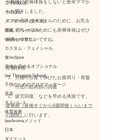
出産後に産褥体操をしないと新米ママか
ご予約状況
らお聞きしました。
そのほか
ママの身体とメンタルのために、お乳を
メノポーズ（更年期）
飲む赤ちゃんのためにも産褥体操はぜひ
妊娠（プレナタル）
taeAromaサロン
実践して欲しいですね。
カスタム・フェイシャル
食/eclipse
身体を温めるオプショナル
産褥体操
tae Therapist School
分娩や出産で伸びたお腹周り・骨盤
子供のためのアロママッサージ
付近の筋肉群の回復
音楽
疲労回復、などを早める体操です。
大人バレエ
産褥期（産後すぐから6週間後くらいまで
体質改善
の期間）
に行います。
taeAromaメソッド
日本
ダイエット