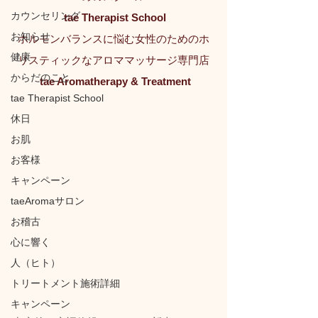
カウンセリング
tae Therapist School
お知らせ
ホルモンバランスに悩む女性のためのホ
健康
リスティックなアロママッサージ専門店
からだのこと
tae Aromatherapy & Treatment
tae Therapist School
休日
お肌
お客様
キャンペーン
taeAromaサロン
お稽古
心に響く
人（ヒト）
トリートメント施術詳細
キャンペーン