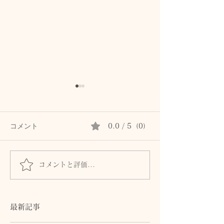
コメント
0.0 / 5（0）
コメントと評価...
首専用クリームは続かな
秋の肌は8月に
かった私が、植物油で続
る。猛暑の酸化
けられた理由。顔と首を
から守る植物油
区別しないアロマスキン
テラピー
最新記事
ケア