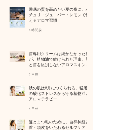
睡眠の質を高めたい夏の夜に。パ
チュリ・ジュニパー・レモンで整
えるアロマ習慣
4 時間前
首専用クリームは続かなかった私
が、植物油で続けられた理由。顔
と首を区別しないアロマスキンケ
ア
2 日前
秋の肌は8月につくられる。猛暑
の酸化ストレスから守る植物油と
アロマテラピー
4 日前
髪とまつ毛のために、自律神経と
首・頭皮をいたわるセルフケア