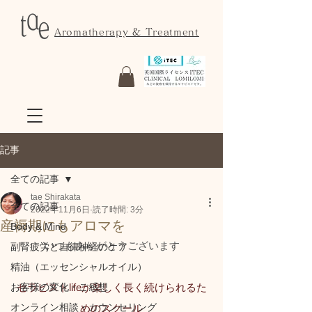
Aromatherapy & Treatment
記事
全ての記事
tae Shirakata
全ての記事
2022年11月6日
読了時間: 3分
産褥期にもアロマを
Body & Mind
いつもありがとうございます
副腎疲労と自律神経のケア
精油（エッセンシャルオイル）
お客様の変化・ご感想
セラピストlifeが楽しく長く続けられるた
オンライン相談・カウンセリング
めのスクール