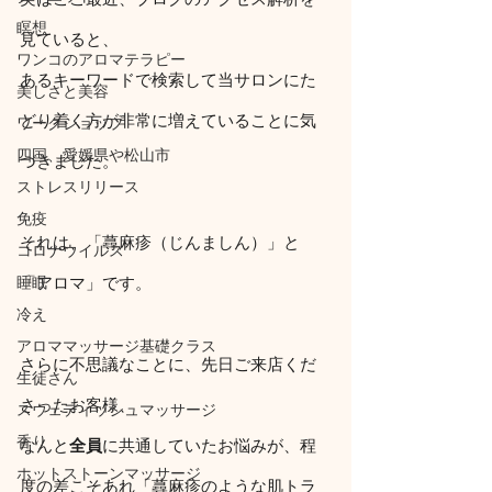
瞑想
見ていると、
ワンコのアロマテラピー
あるキーワードで検索して当サロンにた
美しさと美容
どり着く方が非常に増えていることに気
ワークショップ
四国、愛媛県や松山市
づきました。
ストレスリリース
免疫
それは、「蕁麻疹（じんましん）」と
コロナウイルス
睡眠
「アロマ」です。
冷え
アロママッサージ基礎クラス
さらに不思議なことに、先日ご来店くだ
生徒さん
さったお客様、
スウェディッシュマッサージ
香り
なんと
全員
に共通していたお悩みが、程
ホットストーンマッサージ
度の差こそあれ「蕁麻疹のような肌トラ