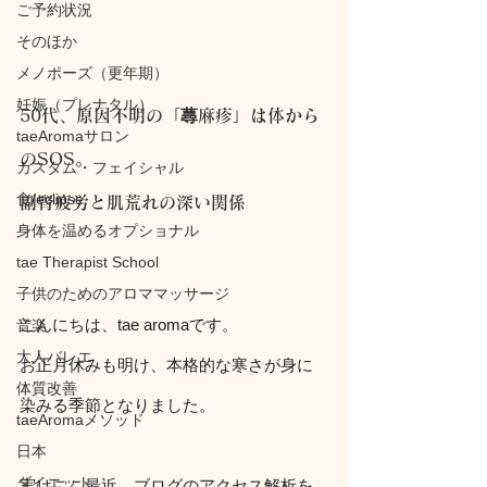
ご予約状況
そのほか
メノポーズ（更年期）
妊娠（プレナタル）
50代、原因不明の「蕁麻疹」は体から
taeAromaサロン
のSOS。
カスタム・フェイシャル
食/eclipse
副腎疲労と肌荒れの深い関係
身体を温めるオプショナル
tae Therapist School
子供のためのアロママッサージ
こんにちは、tae aromaです。
音楽
大人バレエ
お正月休みも明け、本格的な寒さが身に
体質改善
染みる季節となりました。
taeAromaメソッド
日本
ダイエット
実はここ最近、ブログのアクセス解析を