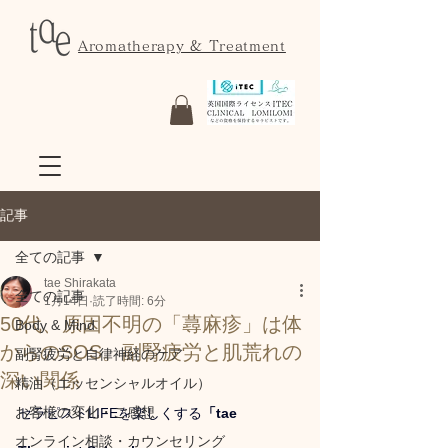
Aromatherapy & Treatment
記事
全ての記事
tae Shirakata
全ての記事
1月14日
読了時間: 6分
50代、原因不明の「蕁麻疹」は体
Body & Mind
からのSOS。副腎疲労と肌荒れの
副腎疲労と自律神経のケア
深い関係
精油（エッセンシャルオイル）
お客様の変化・ご感想
セラピストLIFEを楽しくする
「tae 
オンライン相談・カウンセリング