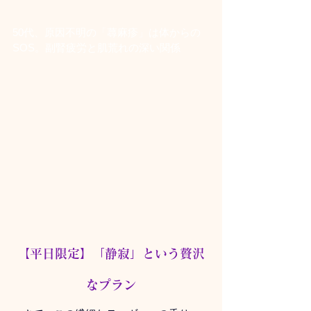
50代、原因不明の「蕁麻疹」は体からの
SOS。副腎疲労と肌荒れの深い関係
【
平日限定】「静寂」という贅沢
なプラン