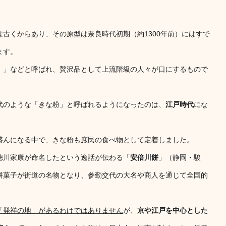
古くからあり、その原型は奈良時代初期（約1300年前）にはすで
ます。
）
」などと呼ばれ、贅沢品として上流階級の人々が口にするもので
代のような「きな粉」と呼ばれるようになったのは、
江戸時代
にな
盛んになる中で、きな粉も庶民の食べ物として定着しました。
徳川家康が命名したという逸話が伝わる「
安倍川餅
」（静岡・駿
餅菓子が街道の名物となり、参勤交代の大名や商人を通じて全国的
。
「発祥の地」があるわけではありません
が、
京や江戸を中心とした