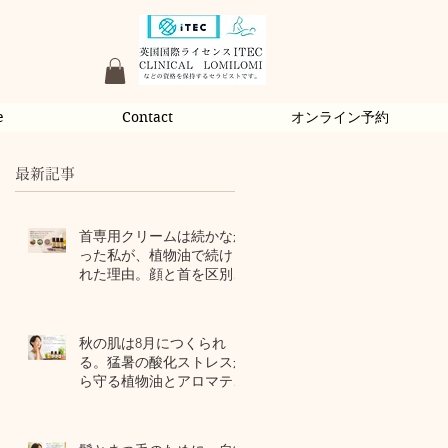
e
Contact
オンライン予約
最新記事
首専用クリームは続かなか
った私が、植物油で続けら
れた理由。顔と首を区別し
ないアロマスキンケア
2 日前
秋の肌は8月につくられ
る。猛暑の酸化ストレスか
ら守る植物油とアロマテラ
ピー
4 日前