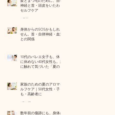
髪とまつ毛のために、自律
神経と首・頭皮をいたわる
セルフケア
7 日前
身体からのSOSかもしれま
せん。首・自律神経・血流
との関係
7月29日
10代のバレエ女子も、休日
に休めない40代女性も。肌
に触れて気づいた「夏の全
身疲労」の共通点
7月27日
家族のための夏のアロマセ
ルフケア｜50代女性・子ど
も・高齢者に
7月24日
数年前の傷跡にも、身体は