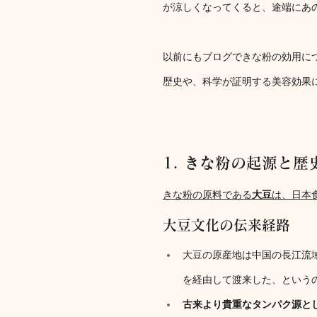
が涼しくなってくると、途端にあ
以前にもブログできな粉の効用に
歴史や、科学が証明する美容効果
1. きな粉の起源と
きな粉の原料である
大豆
は、日本
大豆文化の伝来経路
大豆の原産地は中国の長江流
を経由して渡来した、という
古来より貴重なタンパク源と