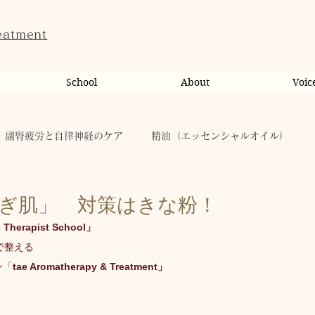
eatment
School
About
Voic
副腎疲労と自律神経のケア
精油（エッセンシャルオイル）
ンライン相談・カウンセリング
カウンセリング
らぎ肌」 対策はきな粉！
 Therapist School」
で整える
だのこと
tae Therapist School
休日
お肌
ン「
tae Aromatherapy & Treatment」
taeAromaサロン
お稽古
心に響く
人（ヒト）