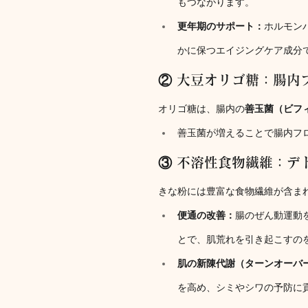
もつながります。
更年期のサポート：
ホルモン
かに保つエイジングケア成分
② 大豆オリゴ糖：腸内
オリゴ糖は、腸内の
善玉菌（ビフ
善玉菌が増えることで腸内フ
③ 不溶性食物繊維：デ
きな粉には豊富な食物繊維が含ま
便通の改善：
腸のぜん動運動
とで、肌荒れを引き起こすの
肌の新陳代謝（ターンオーバ
を高め、シミやシワの予防に