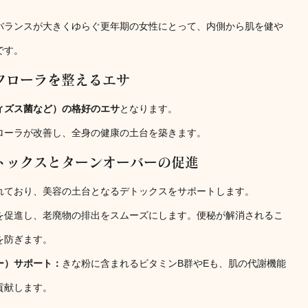
バランスが大きくゆらぐ更年期の女性にとって、内側から肌を健や
です。
フローラを整えるエサ
ィズス菌など）の格好のエサ
となります。
ローラが改善し、全身の健康の土台を築きます。
トックスとターンオーバーの促進
れており、美容の土台となるデトックスをサポートします。
を促進し、老廃物の排出をスムーズにします。便秘が解消されるこ
を防ぎます。
ー）サポート：
きな粉に含まれるビタミンB群やEも、肌の代謝機能
貢献します。