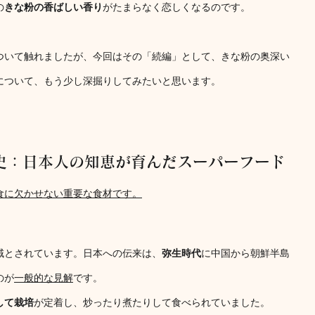
の
きな粉の香ばしい香り
がたまらなく恋しくなるのです。
ついて触れましたが、今回はその「続編」として、きな粉の奥深い
について、もう少し深掘りしてみたいと思います。
歴史：日本人の知恵が育んだスーパーフード
食に欠かせない重要な食材です。
域とされています。日本への伝来は、
弥生時代
に中国から朝鮮半島
のが
一般的な見解
です。
して栽培
が定着し、炒ったり煮たりして食べられていました。