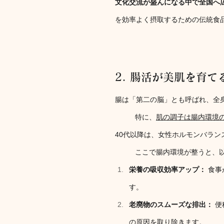
文化交流が盛んになる中で全国へ
を効率よく摂取するための伝統食
2. 腸活が美肌を育
腸は「第二の脳」とも呼ばれ、全
特に、
肌の調子は腸内環境
40代以降は、女性ホルモンバラ
ここで腸内環境が整うと、
栄養の吸収効率アップ：
 食
す。
老廃物のスムーズな排出：
 
の原因を取り除きます。