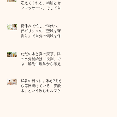
応えてくれる。精油とセル
フマッサージ、そして自己
修復力のお話
7月22日
夏休みで忙しい50代へ。古
代ギリシャの「聖域を守る
香り」で自分の領域を保つ
7月20日
ただの水と夏の麦茶。猛暑
の水分補給は「役割」で選
ぶ。解剖生理学から考える
夏のセルフケア
7月17日
猛暑の日々に。私が6月か
ら毎日続けている「炭酸
水」という飲むセルフケア
7月15日