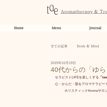
Aromatherapy & Tr
Home
Menu
Journal
全ての記事
Body & Mind
2025年10月19日
お客様の変化・ご感想
オ
40代からの「ゆ
セラピストLIFEを楽しくする
「tae
心・からだ・肌をアロマテラピー
お知らせ
健康
から
ホリスティックAromaサロ
お客様
キャンペーン