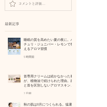
コメントと評価...
セラピストこそ、自律神
精油を扱う 際
経が乱れやすい？
注意点
【2025/5/10】
最新記事
睡眠の質を高めたい夏の夜に。パ
チュリ・ジュニパー・レモンで整
えるアロマ習慣
5 時間前
首専用クリームは続かなかった私
が、植物油で続けられた理由。顔
と首を区別しないアロマスキンケ
ア
2 日前
秋の肌は8月につくられる。猛暑