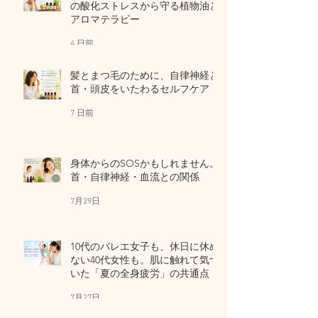
の酸化ストレスから守る植物油と
アロマテラピー
4 日前
髪とまつ毛のために、自律神経と
首・頭皮をいたわるセルフケア
7 日前
身体からのSOSかもしれません。
首・自律神経・血流との関係
7月29日
10代のバレエ女子も、休日に休め
ない40代女性も。肌に触れて気づ
いた「夏の全身疲労」の共通点
7月27日