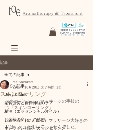
Aromatherapy & Treatment
記事
全ての記事
tae Shirakata
全ての記事
2017年10月28日
読了時間: 1分
スキンローリング
Body & Mind
スウエデッシュ・マッサージの手技の一
副腎疲労と自律神経のケア
つ「スキンローリング」
精油（エッセンシャルオイル）
お客様の変化・ご感想
Lomilomi（ロミロミ）マッサージ
大好きの
私は、あまり用いていませんでした。
オンライン相談・カウンセリング