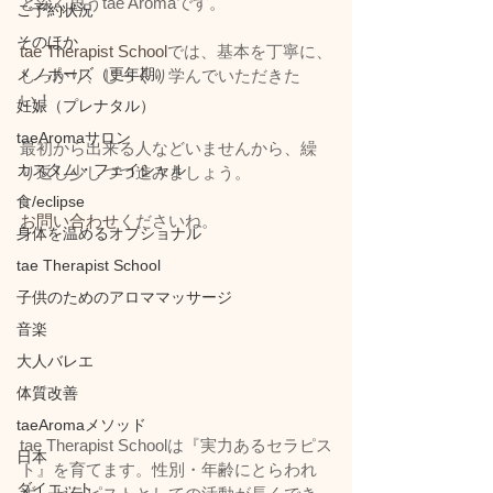
と深く思うtae Aromaです。
ご予約状況
そのほか
tae Therapist School
では、基本を丁寧に、
メノポーズ（更年期）
しっかり、じっくり学んでいただきた
い！
妊娠（プレナタル）
taeAromaサロン
最初から出来る人などいませんから、繰
カスタム・フェイシャル
り返し少しづつ進みましょう。
食/eclipse
お問い合わせ
くださいね。
身体を温めるオプショナル
tae Therapist School
子供のためのアロママッサージ
音楽
大人バレエ
体質改善
taeAromaメソッド
tae Therapist Schoolは『実力あるセラピス
日本
ト』を育てます。性別・年齢にとらわれ
ダイエット