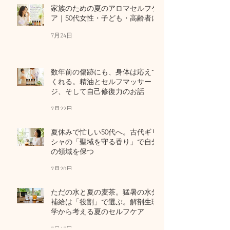
家族のための夏のアロマセルフケ
ア｜50代女性・子ども・高齢者に
7月24日
数年前の傷跡にも、身体は応えて
くれる。精油とセルフマッサー
ジ、そして自己修復力のお話
7月22日
夏休みで忙しい50代へ。古代ギリ
シャの「聖域を守る香り」で自分
の領域を保つ
7月20日
ただの水と夏の麦茶。猛暑の水分
補給は「役割」で選ぶ。解剖生理
学から考える夏のセルフケア
7月17日