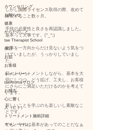
カウンセリング
しかし
国際ライセンス
取得の際、改めて
お知らせ
練習すること数ヶ月。
健康
手技の必要性と良さを再認識しました。
からだのこと
基本って大事です。(^_^;)
tae Therapist School
物事を一方向からだけ見ないよう気をつ
休日
けていましたが、うっかりしていまし
お肌
た。
お客様
日々トリートメントしながら、基本を大
キャンペーン
切にしつつ、どう拡げ、工夫し、お客様
taeAromaサロン
にさらにご満足いただけるのかを考えて
お稽古
います。
心に響く
新しいことを学ぶのも楽しいし素敵なこ
人（ヒト）
とです。
トリートメント施術詳細
キャンペーン
でも、それは基本があってのことだなぁ