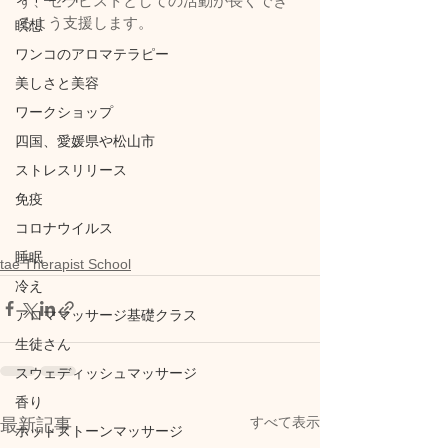
ず、セラピストとしての活動が長くでき
るよう支援します。
瞑想
ワンコのアロマテラピー
美しさと美容
ワークショップ
四国、愛媛県や松山市
ストレスリリース
免疫
コロナウイルス
睡眠
tae Therapist School
冷え
アロママッサージ基礎クラス
生徒さん
スウェディッシュマッサージ
香り
すべて表示
最新記事
ホットストーンマッサージ