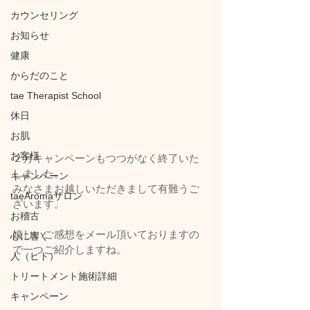
カウンセリング
お知らせ
健康
からだのこと
tae Therapist School
休日
お肌
お客様
２月キャンペーンもつつがなく終了いた
しました。
キャンペーン
みなさまお越しいただきまして有難うご
taeAromaサロン
ざいます。
お稽古
嬉しいご感想をメール頂いておりますの
心に響く
で一つご紹介しますね。
人（ヒト）
トリートメント施術詳細
キャンペーン