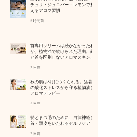
チュリ・ジュニパー・レモンで整
えるアロマ習慣
5 時間前
首専用クリームは続かなかった私
が、植物油で続けられた理由。顔
と首を区別しないアロマスキンケ
ア
2 日前
秋の肌は8月につくられる。猛暑
の酸化ストレスから守る植物油と
アロマテラピー
4 日前
髪とまつ毛のために、自律神経と
首・頭皮をいたわるセルフケア
7 日前