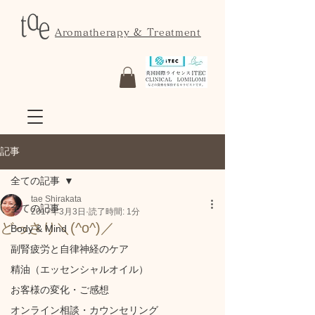
Aromatherapy & Treatment
記事
全ての記事
tae Shirakata
全ての記事
2017年3月3日
読了時間: 1分
どっさり＼(^o^)／
Body & Mind
副腎疲労と自律神経のケア
精油（エッセンシャルオイル）
お客様の変化・ご感想
オンライン相談・カウンセリング