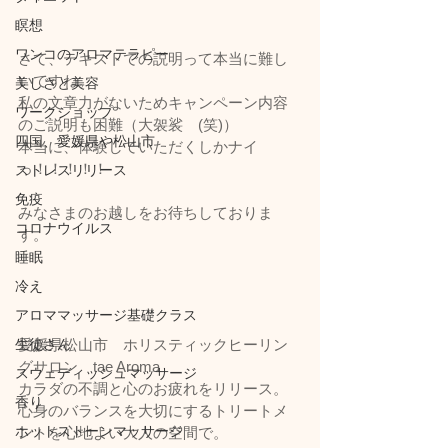
瞑想
ワンコのアロマテラピー
さて、テキストでの説明って本当に難し
いですね。
美しさと美容
私の文章力がないためキャンペーン内容
ワークショップ
のご説明も困難（大袈裟　(笑)）
四国、愛媛県や松山市
本当に、体験していただくしかナイ
っ！！！！！
ストレスリリース
免疫
みなさまのお越しをお待ちしておりま
コロナウイルス
す。
睡眠
冷え
アロママッサージ基礎クラス
愛媛県松山市　ホリスティックヒーリン
生徒さん
グサロン　tae Aroma
スウェディッシュマッサージ
カラダの不調と心のお疲れをリリース。
香り
心身のバランスを大切にするトリートメ
ホットストーンマッサージ
ントを心地よい大人の空間で。