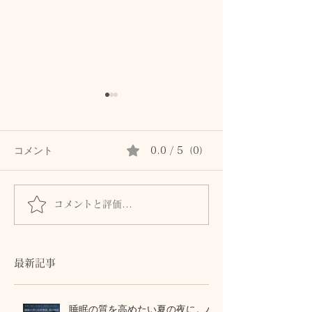
コメント
0.0 / 5（0）
コメントと評価...
10代のバレエ女子も、休
数年前の傷跡に
日に休めない40代女性
は応えてくれる
も。肌に触れて気づいた
セルフマッサー
「夏の全身疲労」の共通
て自己修復力の
最新記事
点
睡眠の質を高めたい夏の夜に。パ