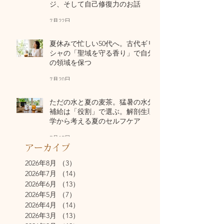
ジ、そして自己修復力のお話
7月22日
夏休みで忙しい50代へ。古代ギリ
シャの「聖域を守る香り」で自分
の領域を保つ
7月20日
ただの水と夏の麦茶。猛暑の水分
補給は「役割」で選ぶ。解剖生理
学から考える夏のセルフケア
7月17日
アーカイブ
2026年8月
（3）
3件の記事
2026年7月
（14）
14件の記事
2026年6月
（13）
13件の記事
2026年5月
（7）
7件の記事
2026年4月
（14）
14件の記事
2026年3月
（13）
13件の記事