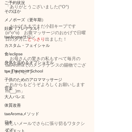
ご予約状況
「ありがとうございました(^O^)
そのほか
メノポーズ（更年期）
　おかげさまでまだ小顔キープです
妊娠（プレナタル）
(o^o^o)　お腹マッサージのおかげで日曜
taeAromaサロン
日の夕方に
どっさり
出ました！
カスタム・フェイシャル
食/eclipse
　お母さんの驚きの私もすべて毎月の
身体を温めるオプショナル
taeAromaでのメンテナンスの賜物でござ
tae Therapist School
います(*^_^*)
子供のためのアロママッサージ
これからもどうぞよろしくお願いします
音楽
m(__)m」
大人バレエ
体質改善
taeAromaメソッド
日本
嬉しいメールでさらに張り切るワタクシ
です。
ダイエット