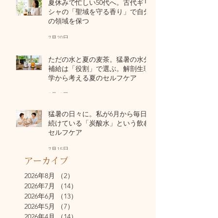
夏休みで忙しい50代へ。古代ギリ
シャの「聖域を守る香り」で自分
の領域を保つ
7月20日
ただの水と夏の麦茶。猛暑の水分
補給は「役割」で選ぶ。解剖生理
学から考える夏のセルフケア
7月17日
猛暑の日々に。私が6月から毎日
続けている「炭酸水」という飲む
セルフケア
7月15日
アーカイブ
2026年8月
（2）
2件の記事
2026年7月
（14）
14件の記事
2026年6月
（13）
13件の記事
2026年5月
（7）
7件の記事
2026年4月
（14）
14件の記事