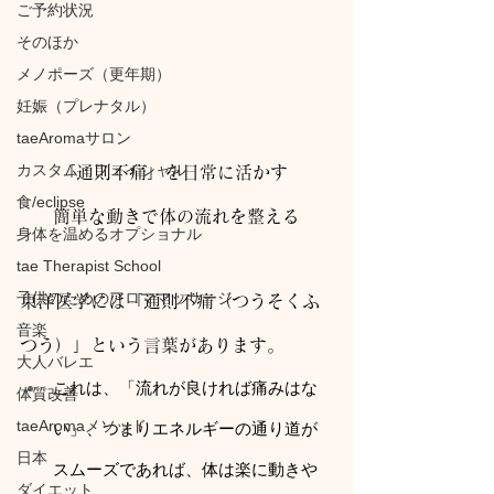
ご予約状況
そのほか
メノポーズ（更年期）
妊娠（プレナタル）
taeAromaサロン
カスタム・フェイシャル
「通則不痛」を日常に活かす 
食/eclipse
簡単な動きで体の流れを整える
身体を温めるオプショナル
tae Therapist School
子供のためのアロママッサージ
東洋医学には「通則不痛（つうそくふ
音楽
つう）」という言葉があります。
大人バレエ
これは、「流れが良ければ痛みはな
体質改善
taeAromaメソッド
い」、つまりエネルギーの通り道が
日本
スムーズであれば、体は楽に動きや
ダイエット