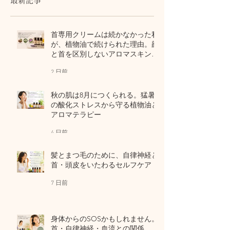
最新記事
首専用クリームは続かなかった私
が、植物油で続けられた理由。顔
と首を区別しないアロマスキンケ
ア
2 日前
秋の肌は8月につくられる。猛暑
の酸化ストレスから守る植物油と
アロマテラピー
4 日前
髪とまつ毛のために、自律神経と
首・頭皮をいたわるセルフケア
7 日前
身体からのSOSかもしれません。
首・自律神経・血流との関係