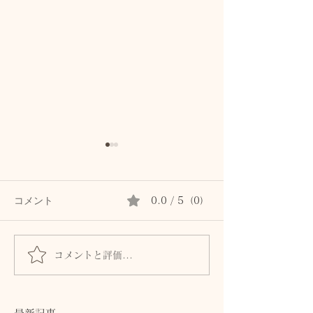
コメント
0.0 / 5（0）
コメントと評価...
髪とまつ毛のために、自
身体からのSOS
律神経と首・頭皮をいた
ません。首・自
わるセルフケア
血流との関係