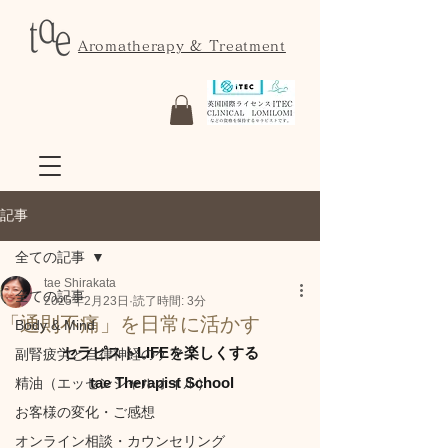
Aromatherapy & Treatment
記事
全ての記事
tae Shirakata
全ての記事
2025年2月23日
読了時間: 3分
「通則不痛」を日常に活かす
Body & Mind
セラピストLIFEを楽しくする
副腎疲労と自律神経のケア
 tae Therapist School
精油（エッセンシャルオイル）
お客様の変化・ご感想
オンライン相談・カウンセリング