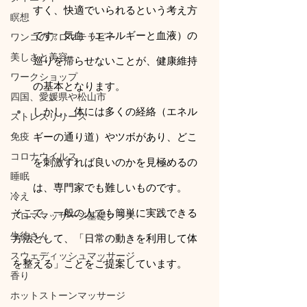
すく、快適でいられるという考え方
瞑想
です。気血（エネルギーと血液）の
ワンコのアロマテラピー
美しさと美容
巡りを滞らせないことが、健康維持
ワークショップ
の基本となります。
四国、愛媛県や松山市
しかし、体には多くの経絡（エネル
ストレスリリース
免疫
ギーの通り道）やツボがあり、どこ
コロナウイルス
を刺激すれば良いのかを見極めるの
睡眠
は、専門家でも難しいものです。
冷え
そこで、一般の人でも簡単に実践できる
アロママッサージ基礎クラス
生徒さん
方法として、「日常の動きを利用して体
スウェディッシュマッサージ
を整える」ことをご提案しています。
香り
ホットストーンマッサージ