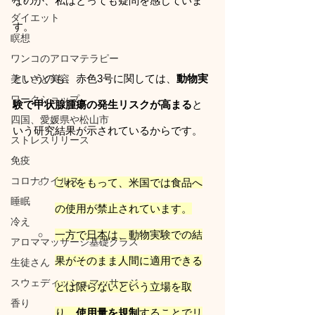
なのか、私はとっても疑問を感じていま
ダイエット
す。
瞑想
ワンコのアロマテラピー
というのも、赤色3号に関しては、
動物実
美しさと美容
ワークショップ
験で甲状腺腫瘍の発生リスクが高まる
と
四国、愛媛県や松山市
いう研究結果が示されているからです。
ストレスリリース
免疫
コロナウイルス
これをもって、米国では食品へ
睡眠
の使用が禁止されています。
冷え
一方で日本は、動物実験での結
アロママッサージ基礎クラス
果がそのまま人間に適用できる
生徒さん
スウェディッシュマッサージ
とは限らないという立場を取
香り
り、
使用量を規制
することでリ