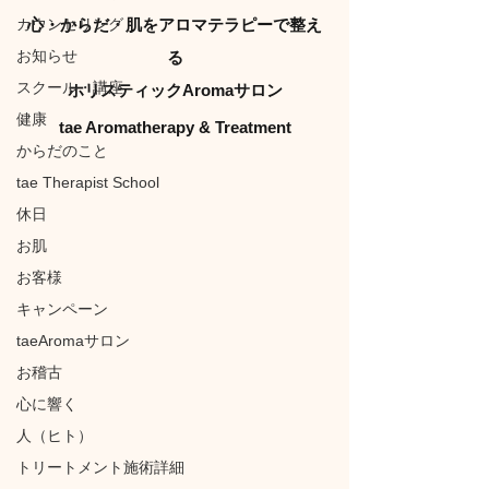
カウンセリング
心・からだ・肌をアロマテラピーで整え
お知らせ
る
スクール・講座
ホリスティックAromaサロン
健康
tae Aromatherapy & Treatment
からだのこと
tae Therapist School
休日
お肌
お客様
キャンペーン
taeAromaサロン
お稽古
心に響く
人（ヒト）
トリートメント施術詳細