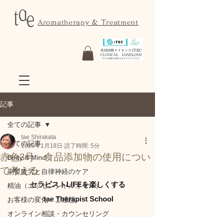
Aromatherapy & Treatment
記事
全ての記事
tae Shirakata
全ての記事
2025年1月18日
読了時間: 5分
赤色3号 食品添加物の使用につい
Body & Mind
て考える
副腎疲労と自律神経のケア
セラピストLIFEを楽しくする
精油（エッセンシャルオイル）
 tae Therapist School
お客様の変化・ご感想
オンライン相談・カウンセリング