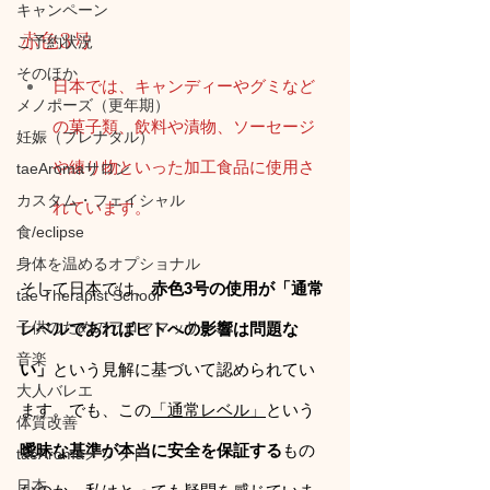
キャンペーン
赤色3号
ご予約状況
そのほか
日本では、キャンディーやグミなど
メノポーズ（更年期）
の菓子類、飲料や漬物、ソーセージ
妊娠（プレナタル）
や練り物といった加工食品に使用さ
taeAromaサロン
カスタム・フェイシャル
れています。
食/eclipse
身体を温めるオプショナル
そして日本
では、
赤色3号の使用が「通常
tae Therapist School
子供のためのアロママッサージ
レベルであればヒトへの影響は問題な
音楽
い」
という見解に基づいて認められてい
大人バレエ
ます。でも、この
「通常レベル」
という
体質改善
曖昧な基準が本当に安全を保証する
もの
taeAromaメソッド
日本