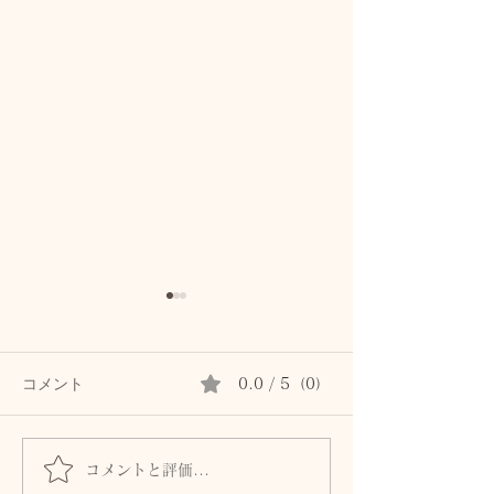
コメント
0.0 / 5（0）
コメントと評価...
首専用クリームは続かな
秋の肌は8月に