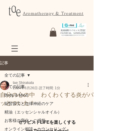
Aromatherapy & Treatment
記事
全ての記事
tae Shirakata
全ての記事
2024年6月26日
読了時間: 1分
自分の心の中 わくわくする炎がパ
Body & Mind
ッとついた！
副腎疲労と自律神経のケア
精油（エッセンシャルオイル）
お客様の変化・ご感想
セラピストLIFEを楽しくする
オンライン相談・カウンセリング
 tae Therapist School