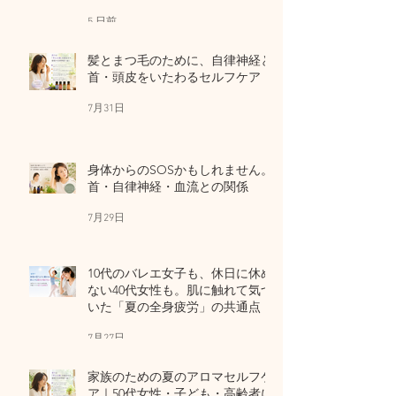
5 日前
髪とまつ毛のために、自律神経と
首・頭皮をいたわるセルフケア
7月31日
身体からのSOSかもしれません。
首・自律神経・血流との関係
7月29日
10代のバレエ女子も、休日に休め
ない40代女性も。肌に触れて気づ
いた「夏の全身疲労」の共通点
7月27日
家族のための夏のアロマセルフケ
ア｜50代女性・子ども・高齢者に