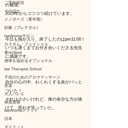
ご予約状況
の勉強。
そのほか
2019年からコツコツ続けています。
メノポーズ（更年期）
妊娠（プレナタル）
taeAromaサロン
今日も熱が入り、終了したのはpm11:00！
カスタム・フェイシャル
いつも遅くまでお付き合いくださる先生
食/eclipse
に感謝です。
身体を温めるオプショナル
tae Therapist School
子供のためのアロママッサージ
自分の心の中、わくわくする炎がパッと
音楽
ついた！
大人バレエ
それは小さいけれど、体の余分な力が抜
体質改善
けて、思わず笑っていた。
taeAromaメソッド
日本
ダイエット