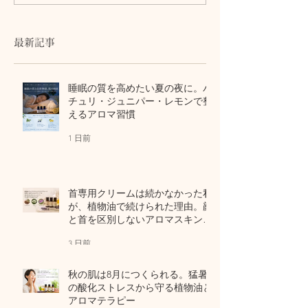
かった私が、植物油で続
る。猛暑の酸化
けられた理由。顔と首を
から守る植物油
区別しないアロマスキン
テラピー
最新記事
ケア
睡眠の質を高めたい夏の夜に。パ
チュリ・ジュニパー・レモンで整
えるアロマ習慣
1 日前
首専用クリームは続かなかった私
が、植物油で続けられた理由。顔
と首を区別しないアロマスキンケ
ア
3 日前
秋の肌は8月につくられる。猛暑
の酸化ストレスから守る植物油と
アロマテラピー