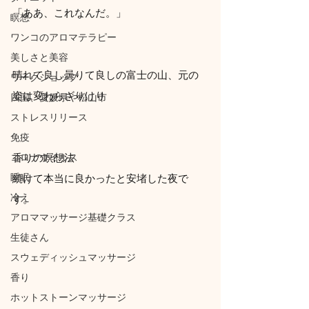
「ああ、これなんだ。」
瞑想
ワンコのアロマテラピー
美しさと美容
晴れて良し曇りて良しの富士の山、元の
ワークショップ
姿は変わらざりけり
四国、愛媛県や松山市
ストレスリリース
免疫
コロナウイルス
香りの瞑想法
睡眠
続けて本当に良かったと安堵した夜で
冷え
す。
アロママッサージ基礎クラス
生徒さん
スウェディッシュマッサージ
香り
ホットストーンマッサージ