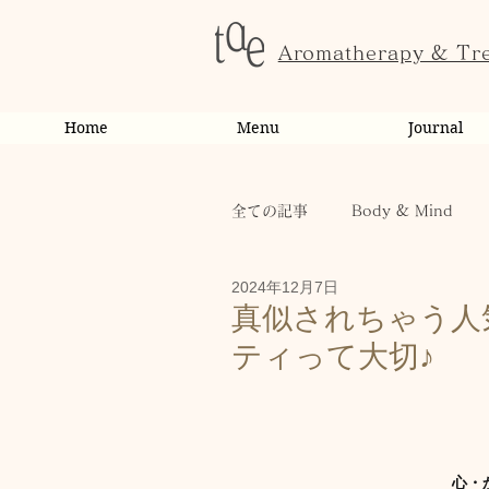
Aromatherapy & Tr
Home
Menu
Journal
全ての記事
Body & Mind
2024年12月7日
お客様の変化・ご感想
オ
真似されちゃう人
ティって大切♪
お知らせ
健康
から
お客様
キャンペーン
心・