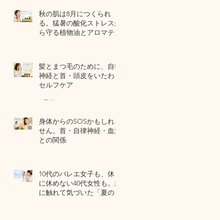
秋の肌は8月につくられ
る。猛暑の酸化ストレスか
ら守る植物油とアロマテラ
ピー
4 日前
髪とまつ毛のために、自律
神経と首・頭皮をいたわる
セルフケア
7 日前
身体からのSOSかもしれま
せん。首・自律神経・血流
との関係
7月29日
10代のバレエ女子も、休日
に休めない40代女性も。肌
に触れて気づいた「夏の全
身疲労」の共通点
7月27日