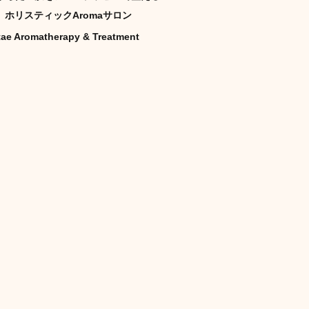
ホリスティックAromaサロン
tae Aromatherapy & Treatment
キャンペーン
ご予約状況
そのほか
娠（プレナタル）
taeAromaサロン
食/eclipse
身体を温めるオプショナル
子供のためのアロママッサージ