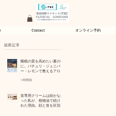
e
Contact
オンライン予約
最新記事
睡眠の質を高めたい夏の夜
に。パチュリ・ジュニパ
ー・レモンで整えるアロマ
習慣
3 時間前
首専用クリームは続かなか
った私が、植物油で続けら
れた理由。顔と首を区別し
ないアロマスキンケア
2 日前