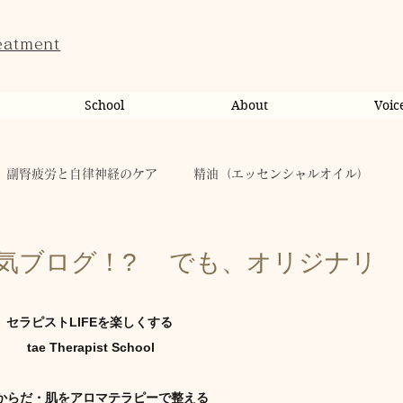
eatment
School
About
Voic
副腎疲労と自律神経のケア
精油（エッセンシャルオイル）
ンライン相談・カウンセリング
カウンセリング
気ブログ！? でも、オリジナリ
だのこと
tae Therapist School
休日
お肌
セラピストLIFEを楽しくする
 tae Therapist School
taeAromaサロン
お稽古
心に響く
人（ヒト）
からだ・肌をアロマテラピーで整える