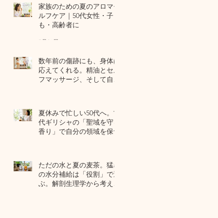
家族のための夏のアロマセ
ルフケア｜50代女性・子ど
も・高齢者に
7月24日
数年前の傷跡にも、身体は
応えてくれる。精油とセル
フマッサージ、そして自己
修復力のお話
7月22日
夏休みで忙しい50代へ。古
代ギリシャの「聖域を守る
香り」で自分の領域を保つ
7月20日
ただの水と夏の麦茶。猛暑
の水分補給は「役割」で選
ぶ。解剖生理学から考える
夏のセルフケア
7月17日