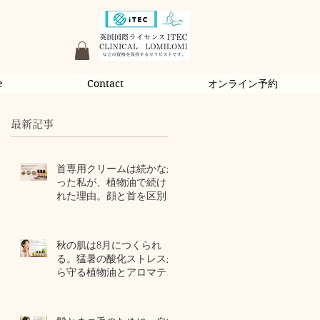
e
Contact
オンライン予約
最新記事
首専用クリームは続かなか
った私が、植物油で続けら
れた理由。顔と首を区別し
ないアロマスキンケア
1 日前
秋の肌は8月につくられ
る。猛暑の酸化ストレスか
ら守る植物油とアロマテラ
ピー
3 日前