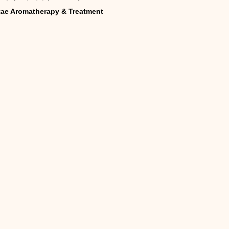
tae Aromatherapy & Treatment
キャンペーン
ご予約状況
そのほか
娠（プレナタル）
taeAromaサロン
食/eclipse
身体を温めるオプショナル
子供のためのアロママッサージ