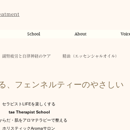
eatment
School
About
Voic
副腎疲労と自律神経のケア
精油（エッセンシャルオイル）
ンライン相談・カウンセリング
カウンセリング
る、フェンネルティーのやさしい
だのこと
tae Therapist School
休日
お肌
セラピストLIFEを楽しくする
 tae Therapist School
からだ・肌をアロマテラピーで整える
taeAromaサロン
お稽古
心に響く
人（ヒト）
ホリスティックAromaサロン