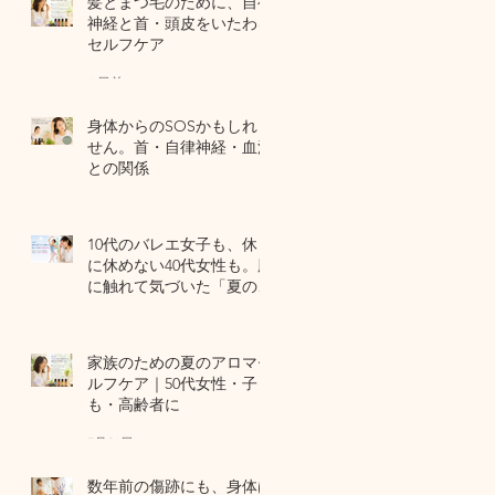
髪とまつ毛のために、自律
神経と首・頭皮をいたわる
セルフケア
6 日前
身体からのSOSかもしれま
せん。首・自律神経・血流
との関係
7月29日
10代のバレエ女子も、休日
に休めない40代女性も。肌
に触れて気づいた「夏の全
身疲労」の共通点
7月27日
家族のための夏のアロマセ
ルフケア｜50代女性・子ど
も・高齢者に
7月24日
数年前の傷跡にも、身体は