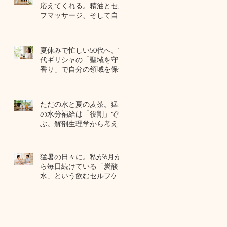
応えてくれる。精油とセル
フマッサージ、そして自己
修復力のお話
7月22日
夏休みで忙しい50代へ。古
代ギリシャの「聖域を守る
香り」で自分の領域を保つ
7月20日
ただの水と夏の麦茶。猛暑
の水分補給は「役割」で選
ぶ。解剖生理学から考える
夏のセルフケア
7月17日
猛暑の日々に。私が6月か
ら毎日続けている「炭酸
水」という飲むセルフケア
7月15日