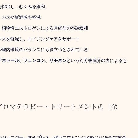
を排出し、むくみを緩和
、ガスや膨満感を軽減
：植物性エストロゲンによる月経前の不調緩和
レスを軽減し、エイジングケアをサポート
や腸内環境のバランスにも役立つとされている
アネトール、フェンコン、リモネン
といった芳香成分の力によるも
 アロマテラピー・トリートメントの「余
で
ジュニパー、サイプレス、ゼラニウム
などの“めぐり”を促す精油